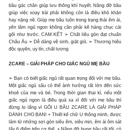
bầu gác chân giúp lưu thông khí huyết. Nâng đỡ bầu
giúp việc xoay trái phải không còn là điều khó khăn
hay nặng nề. Giúp mẹ bầu luôn trong trạng thái êm ái,
yên tâm ngủ ngon không cần phải kê hàng chục cái
gối như trước. CAM KẾT ➣ Chất liệu gòn đạt chuẩn
Châu Âu ➣ Dễ dàng vệ sinh, giặt giũ. ➣ Thương hiệu
độc quyền, uy tín, chất lượng
ZCARE – GIẢI PHÁP CHO GIẤC NGỦ MẸ BẦU
➣ Bạn có biết giấc ngủ rất quan trọng đối với mẹ bầu.
Một giấc ngủ sâu có thể ảnh hưởng rất lớn đến sức
khoẻ của mẹ và bé. Trong thời gian thai kì, nếu một
giấc ngủ ngon là điều quá xa xỉ đối với mẹ bầu thì
đừng lo lắng vì GỐI U BẦU ZCARE LÀ GIẢI PHÁP
DÀNH CHO BẠN! + Thiết kế chữ U thông minh, được
làm từ những sợi gòn siêu êm, siêu mịn, êm ái ôm sát
lấy 6 điểm trên cơ thể. + Nâng đỡ bụng bầu rất tốt, có