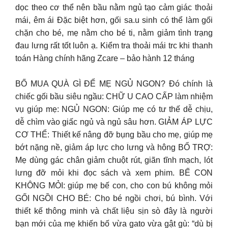
dọc theo cơ thể nên bầu nằm ngủ tạo cảm giác thoải
mái, êm ái Đặc biệt hơn, gối sa.u sinh có thể làm gối
chặn cho bé, mẹ nằm cho bé ti, nằm giảm tình trạng
đau lưng rất tốt luôn ạ. Kiểm tra thoải mái trc khi thanh
toán Hàng chính hãng Zcare – bảo hành 12 tháng
BỐ MUA QUÀ GÌ ĐỂ MẸ NGỦ NGON? Đó chính là
chiếc gối bầu siêu ngầu: CHỮ U CAO CẤP làm nhiệm
vụ giúp mẹ: NGỦ NGON: Giúp mẹ có tư thế dễ chịu,
dễ chìm vào giấc ngủ và ngủ sâu hơn. GIẢM ÁP LỰC
CƠ THỂ: Thiết kế nâng đỡ bụng bầu cho mẹ, giúp mẹ
bớt nặng nề, giảm áp lực cho lưng và hông BỔ TRỢ:
Mẹ dùng gác chân giảm chuột rút, giãn tĩnh mạch, lót
lưng đỡ mỏi khi đọc sách và xem phim. BẾ CON
KHÔNG MỎI: giúp mẹ bế con, cho con bú không mỏi
GỐI NGỒI CHO BÉ: Cho bé ngồi chơi, bú bình. Với
thiết kế thông minh và chất liệu sịn sò đây là người
bạn mới của mẹ khiến bố vừa gato vừa gật gù: “dù bị