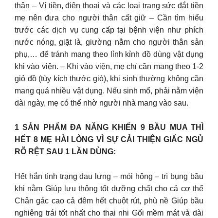
thân – Ví tiền, điện thoại và các loại trang sức đắt tiền
mẹ nên đưa cho người thân cất giữ – Cần tìm hiểu
trước các dịch vụ cung cấp tại bệnh viện như phích
nước nóng, giặt là, giường nằm cho người thân sản
phụ,… để tránh mang theo lỉnh kỉnh đồ dùng vật dụng
khi vào viện. – Khi vào viện, mẹ chỉ cần mang theo 1-2
giỏ đồ (tùy kích thước giỏ), khi sinh thường không cần
mang quá nhiều vật dụng. Nếu sinh mổ, phải nằm viện
dài ngày, mẹ có thể nhờ người nhà mang vào sau.
1 SẢN PHẨM ĐA NĂNG KHIẾN 9 BẦU MUA THÌ
HẾT 8 MẸ HÀI LÒNG VÌ SỰ CẢI THIỆN GIẤC NGỦ
RÕ RỆT SAU 1 LẦN DÙNG:
Hết hẳn tình trạng đau lưng – mỏi hông – trì bụng bầu
khi nằm Giúp lưu thông tốt dưỡng chất cho cả cơ thể
Chân gác cao cả đêm hết chuột rút, phù nề Giúp bầu
nghiêng trái tốt nhất cho thai nhi Gối mềm mát và dài