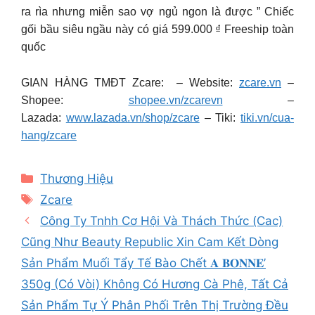
ra rìa nhưng miễn sao vợ ngủ ngon là được ” Chiếc
gối bầu siêu ngầu này có giá 599.000 ₫ Freeship toàn
quốc
GIAN HÀNG TMĐT Zcare: – Website:
zcare.vn
–
Shopee:
shopee.vn/zcarevn
–
Lazada:
www.lazada.vn/shop/zcare
– Tiki:
tiki.vn/cua-
hang/zcare
Categories
Thương Hiệu
Tags
Zcare
Công Ty Tnhh Cơ Hội Và Thách Thức (Cac)
Cũng Như Beauty Republic Xin Cam Kết Dòng
Sản Phẩm Muối Tẩy Tế Bào Chết 𝐀 𝐁𝐎𝐍𝐍𝐄’
350g (Có Vòi) Không Có Hương Cà Phê, Tất Cả
Sản Phẩm Tự Ý Phân Phối Trên Thị Trường Đều