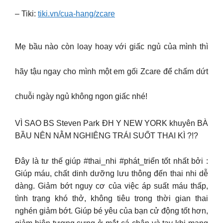
– Tiki:
tiki.vn/cua-hang/zcare
Mẹ bầu nào còn loay hoay với giấc ngủ của mình thì
hãy tậu ngay cho mình một em gối Zcare để chấm dứt
chuỗi ngày ngủ không ngon giấc nhé!
VÌ SAO BS Steven Park ĐH Y NEW YORK khuyên BÀ
BẦU NÊN NẰM NGHIÊNG TRÁI SUỐT THAI KÌ ?!?
Đây là tư thế giúp #thai_nhi #phát_triển tốt nhất bởi :
Giúp máu, chất dinh dưỡng lưu thông đến thai nhi dễ
dàng. Giảm bớt nguy cơ của việc áp suất máu thấp,
tình trạng khó thở, không tiêu trong thời gian thai
nghén giảm bớt. Giúp bé yêu của bạn cử động tốt hơn,