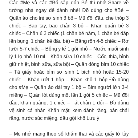
Các #Mẹ và các #Bố sắp đón Bé thì nhớ Share về
tường nhà ngay để dành nhé! Đồ dùng cho #Bé –
Quần áo cho trẻ sơ sinh 3 bộ – Mũ đội đầu, che thóp 3
chiếc – Bao tay, bao chân 3 bộ – Khăn quấn bé 3
chiếc – Chăn ủ 3 chiếc (1 chăn bé nằm, 1 chăn bé đắp
lên bụng, 1 chăn kê đầu bé) – Băng rốn 4-5 chiếc – Rơ
lưỡi 5-7 chiếc – Bông y tế 1 gói nhỏ – Nước muối sinh
lý 1 lọ nhỏ 10 ml – Khăn sữa 10 chiếc – Cốc, thìa, bình
giữ nhiệt, bình sữa, sữa bột – Quần đóng bỉm 10 chiếc
– Tã giấy hoặc bỉm sơ sinh 1 bịch nhỏ hoặc 15-20
chiếc – Khăn ướt 1 hộp – Khăn khô 1 hộp Đồ dùng
cho #Mẹ – Quần áo dài tay 1 bộ – Bỉm người lớn 3-4
miếng – Quần lót dùng một lần 1 gói 5 chiếc – Mũ đội
đầu, khăn quàng, 1 chiếc – Tất chân 1 đôi – Đồ dùng
vệ sinh cá nhân Khăn mặt, kem đánh răng, bàn chải
răng, nước súc miệng, dầu gội khô Lưu ý
– Mẹ nhớ mang theo sổ khám thai và các giấy tờ tùy