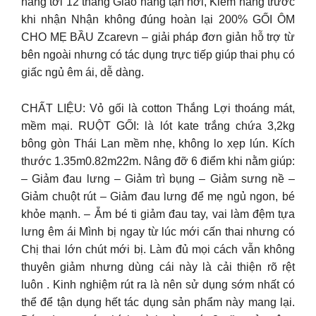
hãng tới 12 tháng Giao hàng tận nơi, Kiểm hàng trước
khi nhận Nhận không đúng hoàn lại 200% GỐI ÔM
CHO MẸ BẦU Zcarevn – giải pháp đơn giản hỗ trợ từ
bên ngoài nhưng có tác dụng trực tiếp giúp thai phụ có
giấc ngủ êm ái, dễ dàng.
CHẤT LIỆU: Vỏ gối là cotton Thắng Lợi thoáng mát,
mềm mại. RUỘT GỐI: là lót kate trắng chứa 3,2kg
bông gòn Thái Lan mềm nhẹ, không lo xẹp lún. Kích
thước 1.35m0.82m22m. Nâng đỡ 6 điểm khi nằm giúp:
– Giảm đau lưng – Giảm trì bụng – Giảm sưng nề –
Giảm chuột rút – Giảm đau lưng để mẹ ngủ ngon, bé
khỏe mạnh. – Ẵm bé ti giảm đau tay, vai làm đệm tựa
lưng êm ái Mình bị ngay từ lúc mới cấn thai nhưng có
Chị thai lớn chút mới bị. Làm đủ mọi cách vẫn không
thuyên giảm nhưng dùng cái này là cải thiện rõ rệt
luôn . Kinh nghiệm rút ra là nên sử dụng sớm nhất có
thể để tận dụng hết tác dụng sản phẩm này mang lại.