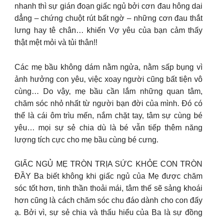
nhanh thì sự gián đoạn giấc ngủ bởi cơn đau hông dai
dẳng – chứng chuột rút bất ngờ – những cơn đau thắt
lưng hay tê chân… khiến Vợ yêu của bạn cảm thấy
thật mệt mỏi và tủi thân!!
Các mẹ bầu không dám nằm ngửa, nằm sấp bụng vì
ảnh hưởng con yêu, việc xoay người cũng bất tiện vô
cùng… Do vậy, mẹ bầu cần lắm những quan tâm,
chăm sóc nhỏ nhất từ người bạn đời của mình. Đó có
thể là cái ôm trìu mến, nắm chặt tay, tâm sự cùng bé
yêu… mọi sự sẻ chia dù là bé vẫn tiếp thêm năng
lượng tích cực cho mẹ bầu cùng bé cưng.
GIẤC NGỦ MẸ TRÒN TRỊA SỨC KHỎE CON TRÒN
ĐẦY Ba biết không khi giấc ngủ của Mẹ được chăm
sóc tốt hơn, tinh thần thoải mái, tâm thế sẽ sảng khoái
hơn cũng là cách chăm sóc chu đáo dành cho con đấy
ạ. Bởi vì, sự sẻ chia và thấu hiểu của Ba là sự đồng