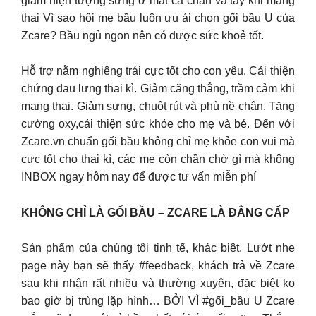
giảm hiện tượng sưng ở mắt cá chân và tay khi mang
thai Vì sao hội mẹ bầu luôn ưu ái chọn gối bầu U của
Zcare? Bầu ngủ ngon nên có được sức khoẻ tốt.
Hỗ trợ nằm nghiêng trái cực tốt cho con yêu. Cải thiện
chứng đau lưng thai kì. Giảm căng thẳng, trầm cảm khi
mang thai. Giảm sưng, chuột rút và phù nề chân. Tăng
cường oxy,cải thiện sức khỏe cho mẹ và bé. Đến với
Zcare.vn chuẩn gối bầu không chỉ mẹ khỏe con vui mà
cực tốt cho thai kì, các mẹ còn chần chờ gì mà không
INBOX ngay hôm nay để được tư vấn miễn phí
KHÔNG CHỈ LÀ GỐI BẦU – ZCARE LÀ ĐẲNG CẤP
Sản phẩm của chúng tôi tinh tế, khác biệt. Lướt nhẹ
page này bạn sẽ thấy #feedback, khách trả về Zcare
sau khi nhận rất nhiều và thường xuyên, đặc biệt ko
bao giờ bị trùng lặp hình… BỞI VÌ #gối_bầu U Zcare