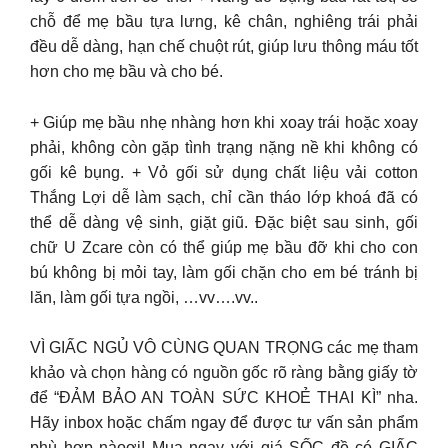
chỗ để mẹ bầu tựa lưng, kê chân, nghiêng trái phải
đều dễ dàng, hạn chế chuột rút, giúp lưu thông máu tốt
hơn cho mẹ bầu và cho bé.
+ Giúp mẹ bầu nhẹ nhàng hơn khi xoay trái hoặc xoay
phải, không còn gặp tình trạng nặng nề khi không có
gối kê bụng. + Vỏ gối sử dụng chất liệu vải cotton
Thắng Lợi dễ làm sạch, chỉ cần tháo lớp khoá đã có
thể dễ dàng vệ sinh, giặt giũ. Đặc biệt sau sinh, gối
chữ U Zcare còn có thể giúp mẹ bầu đỡ khi cho con
bú không bị mỏi tay, làm gối chặn cho em bé tránh bị
lăn, làm gối tựa ngồi, …vv….vv..
VÌ GIẤC NGỦ VÔ CÙNG QUAN TRỌNG các mẹ tham
khảo và chọn hàng có nguồn gốc rõ ràng bằng giấy tờ
để “ĐẢM BẢO AN TOÀN SỨC KHOẺ THAI KÌ” nha.
Hãy inbox hoặc chấm ngay để được tư vấn sản phẩm
phù hợp nàoơi! Mua ngay với giá SỐC đề có GIẤC