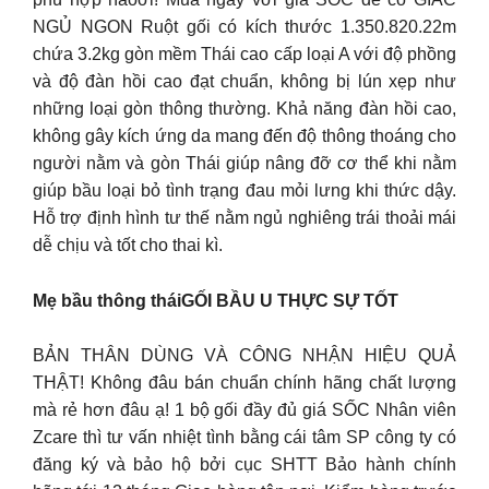
NGỦ NGON Ruột gối có kích thước 1.350.820.22m
chứa 3.2kg gòn mềm Thái cao cấp loại A với độ phồng
và độ đàn hồi cao đạt chuẩn, không bị lún xẹp như
những loại gòn thông thường. Khả năng đàn hồi cao,
không gây kích ứng da mang đến độ thông thoáng cho
người nằm và gòn Thái giúp nâng đỡ cơ thể khi nằm
giúp bầu loại bỏ tình trạng đau mỏi lưng khi thức dậy.
Hỗ trợ định hình tư thế nằm ngủ nghiêng trái thoải mái
dễ chịu và tốt cho thai kì.
Mẹ bầu thông tháiGỐI BẦU U THỰC SỰ TỐT
BẢN THÂN DÙNG VÀ CÔNG NHẬN HIỆU QUẢ
THẬT! Không đâu bán chuẩn chính hãng chất lượng
mà rẻ hơn đâu ạ! 1 bộ gối đầy đủ giá SỐC Nhân viên
Zcare thì tư vấn nhiệt tình bằng cái tâm SP công ty có
đăng ký và bảo hộ bởi cục SHTT Bảo hành chính