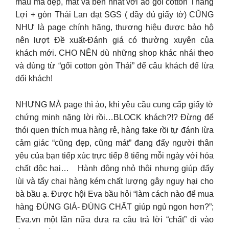
mẫu mã đẹp, mát và bền nhất với áo gối cotton Thắng
Lợi + gòn Thái Lan đạt SGS ( đầy đủ giấy tờ) CŨNG
NHƯ là page chính hãng, thương hiệu được bảo hộ
nên lượt Đề xuất-Đánh giá có thường xuyên của
khách mới. CHO NÊN dù những shop khác nhái theo
và dùng từ “gối cotton gòn Thái” để câu khách để lừa
dối khách!
NHƯNG MÀ page thì ảo, khi yêu cầu cung cấp giấy tờ
chứng minh nặng lời rồi…BLOCK khách?!? Đừng để
thói quen thích mua hàng rẻ, hàng fake rồi tự đánh lừa
cảm giác “cũng đẹp, cũng mát” đang đẩy người thân
yêu của bạn tiếp xúc trực tiếp 8 tiếng mỗi ngày với hóa
chất độc hại… Hành động nhỏ thôi nhưng giúp đẩy
lùi và tẩy chai hàng kém chất lượng gây nguy hại cho
bà bầu ạ. Được hội Eva bầu hỏi “làm cách nào để mua
hàng ĐÚNG GIÁ- ĐÚNG CHẤT giúp ngủ ngon hơn?”;
Eva.vn một lần nữa đưa ra câu trả lời “chất” đi vào