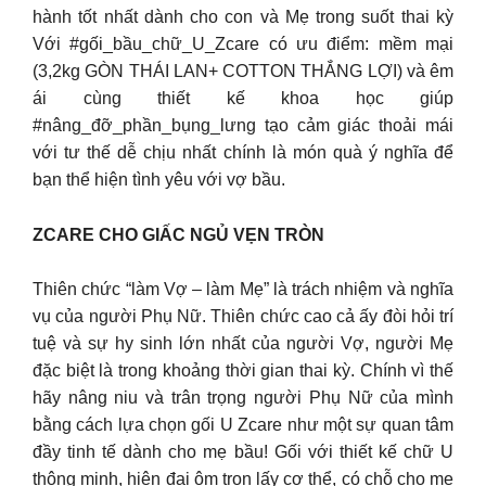
hành tốt nhất dành cho con và Mẹ trong suốt thai kỳ
Với #gối_bầu_chữ_U_Zcare có ưu điểm: mềm mại
(3,2kg GÒN THÁI LAN+ COTTON THẮNG LỢI) và êm
ái cùng thiết kế khoa học giúp
#nâng_đỡ_phần_bụng_lưng tạo cảm giác thoải mái
với tư thế dễ chịu nhất chính là món quà ý nghĩa để
bạn thể hiện tình yêu với vợ bầu.
ZCARE CHO GIẤC NGỦ VẸN TRÒN
Thiên chức “làm Vợ – làm Mẹ” là trách nhiệm và nghĩa
vụ của người Phụ Nữ. Thiên chức cao cả ấy đòi hỏi trí
tuệ và sự hy sinh lớn nhất của người Vợ, người Mẹ
đặc biệt là trong khoảng thời gian thai kỳ. Chính vì thế
hãy nâng niu và trân trọng người Phụ Nữ của mình
bằng cách lựa chọn gối U Zcare như một sự quan tâm
đầy tinh tế dành cho mẹ bầu! Gối với thiết kế chữ U
thông minh, hiện đại ôm trọn lấy cơ thể, có chỗ cho mẹ