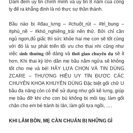
Dám đem uy tín chính mình và uy tín 8 năm của công
ty để ra khẳng định là nó thực sự thần thánh.
Bầu nào bị #đau_lưng – #chuột_rút – #trì_bụng –
#phù_nề – #khó_nghiêng_trái nên thử. Bởi chỉ cần
ngủ ngon,đủ giấc thì sức khỏe hai mẹ con sẽ tốt cùng
với đó là sự phát triển tối ưu cho thai nhi cũng như
việc 𝐬𝐢𝐧𝐡 𝐭𝐡𝐮̛𝐨̛̀𝐧𝐠 dễ dàng và 𝐭𝐡𝐨̛̀𝐢 𝐠𝐢𝐚𝐧 𝐜𝐡𝐮𝐲𝐞̂̉𝐧 𝐝𝐚̣ sẽ ít
hơn. Khi thai kỳ lớn dần mẹ bầu nằm ngửa sẽ không
tốt cho mẹ và bé! HÃY LỰA CHỌN VÀ TIN DÙNG
ZCARE – THƯƠNG HIỆU UY TÍN ĐƯỢC CÁC
CHUYÊN KHOA KHUYÊN DÙNG Đặc biệt gối chữ U
bầu đa năng còn có thể sử dụng như gối kê lưng, giúp
mẹ bầu đỡ khi cho con bú không bị mỏi tay, làm gối
chặn cho em bé tránh bị lăn, làm gối tựa ngồi, ….
KHI LÂM BỒN, MẸ CẦN CHUẨN BỊ NHỮNG GÌ