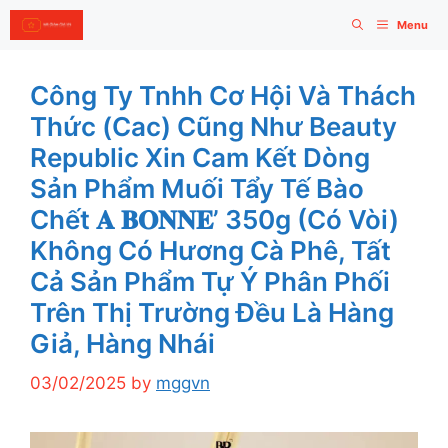
Skip
Menu
to
content
Công Ty Tnhh Cơ Hội Và Thách
Thức (Cac) Cũng Như Beauty
Republic Xin Cam Kết Dòng
Sản Phẩm Muối Tẩy Tế Bào
Chết 𝐀 𝐁𝐎𝐍𝐍𝐄’ 350g (Có Vòi)
Không Có Hương Cà Phê, Tất
Cả Sản Phẩm Tự Ý Phân Phối
Trên Thị Trường Đều Là Hàng
Giả, Hàng Nhái
03/02/2025
by
mggvn