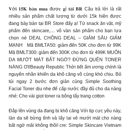
𝐕ớ𝐢 𝟏𝟓𝐊 𝐛ạ𝐧 𝐦𝐮𝐚 đượ𝐜 𝐠ì 𝐭ạ𝐢 𝐁𝐑 Câu trả lời là rất
nhiều sản phẩm chất lượng từ dưới 15k hiện được
đang bày bán tại BR Store đấy ạ! Từ snack ăn vặt, mỹ
phẩm đến skincare,… vô vàn sản phẩm cho bạn lựa
chọn nè DEAL CHỒNG DEAL – GIẢM SÂU GIẢM
MẠNH Mã BMLTA50: giảm đến 50K cho đơn từ 99K
Mã BMLT300: giảm đến 300K cho đơn từ 499K MUỐN
DA MƯỚT MÁT BẤT NGỜ? ĐỪNG QUÊN TONER
NÀNG ƠI!Beauty Republic Thời tiết ẩm ương chính là
nguyên nhân khiến da khô căng vô cùng khó chịu. Bỏ
túi ngay 2 bước đơn giản cùng Simple Soothing
Facial Toner dịu nhẹ để cấp nước đầy đủ cho da nàng
nhé: Cho vài giọt toner ra bông tẩy trang cotton ️
Đắp lên vùng da đang bị khô căng Với tip cực yêu này,
làn da sẽ bừng tỉnh và lấy lại vẻ mướt mát cho nàng
bất ngờ mãi không thôi! cre: Simple Skincare Vietnam