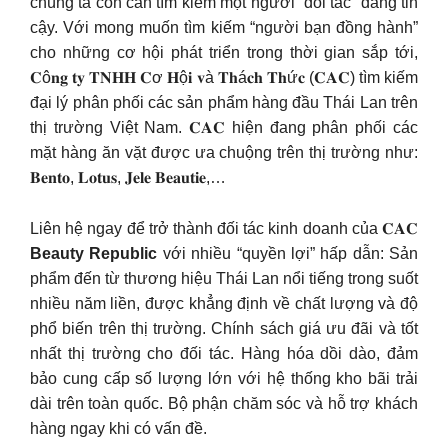
chúng ta còn cần tìm kiếm một người “đối tác” đáng tin
cậy. Với mong muốn tìm kiếm “người bạn đồng hành”
cho những cơ hội phát triển trong thời gian sắp tới,
𝐂ô𝐧𝐠 𝐭𝐲 𝐓𝐍𝐇𝐇 𝐂ơ 𝐇ộ𝐢 𝐯à 𝐓𝐡á𝐜𝐡 𝐓𝐡ứ𝐜 (𝐂𝐀𝐂) tìm kiếm
đại lý phân phối các sản phẩm hàng đầu Thái Lan trên
thị trường Việt Nam. 𝐂𝐀𝐂 hiện đang phân phối các
mặt hàng ăn vặt được ưa chuộng trên thị trường như:
𝐁𝐞𝐧𝐭𝐨, 𝐋𝐨𝐭𝐮𝐬, 𝐉𝐞𝐥𝐞 𝐁𝐞𝐚𝐮𝐭𝐢𝐞,…
Liên hệ ngay để trở thành đối tác kinh doanh của 𝐂𝐀𝐂
Beauty Republic
với nhiều “quyền lợi” hấp dẫn: Sản
phẩm đến từ thương hiệu Thái Lan nổi tiếng trong suốt
nhiều năm liền, được khẳng định về chất lượng và độ
phổ biến trên thị trường. Chính sách giá ưu đãi và tốt
nhất thị trường cho đối tác. Hàng hóa dồi dào, đảm
bảo cung cấp số lượng lớn với hệ thống kho bãi trải
dài trên toàn quốc. Bộ phận chăm sóc và hỗ trợ khách
hàng ngay khi có vấn đề.