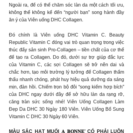
Ngoài ra, để có thể chăm sóc làn da một cách tối ưu,
không thể không kể đến “người bạn” song hành đầy
ăn ý của Viên uống DHC Collagen.
Đó chính là Viên uống DHC Vitamin C. Beauty
Republic Vitamin C đóng vai trò quan trọng trong việc
thúc đẩy sản sinh Pro-Collagen – tiền chất của cơ thể
để tạo ra Collagen. Do đó, dưới sự trợ giúp đắc lực
của Vitamin C, các sợi Collagen sẽ trở nên dai và
chắc hơn, tạo môi trường lý tưởng để Collagen thẩm
thấu nhanh chóng, phát huy hiệu quả dưỡng da sáng
mịn, đàn hồi. Chiếm trọn bộ đôi “song kiếm hợp bích”
của DHC ngay dưới đây để sở hữu làn da rạng rỡ,
căng tràn sức sống nhé! Viên Uống Collagen Làm
Đẹp Da DHC 30 Ngày 180 Viên. Viên Uống Bổ Sung
Vitamin C DHC 30 Ngày 60 Viên.
MÀU SẮC HẠT MUỐI 𝐀 𝐁𝐎𝐍𝐍𝐄’ CÓ PHẢI LUÔN