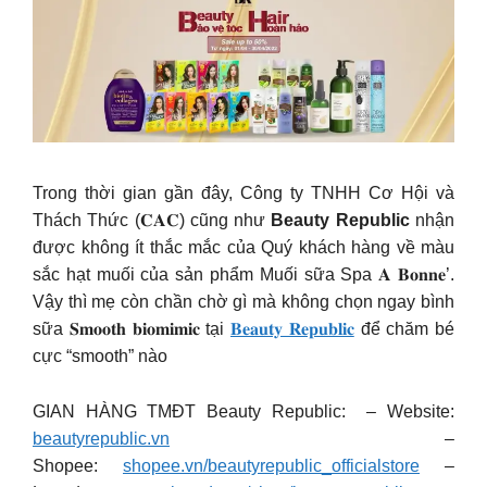
Trong thời gian gần đây, Công ty TNHH Cơ Hội và
Thách Thức (𝐂𝐀𝐂) cũng như
Beauty Republic
nhận
được không ít thắc mắc của Quý khách hàng về màu
sắc hạt muối của sản phẩm Muối sữa Spa 𝐀 𝐁𝐨𝐧𝐧𝐞’.
Vậy thì mẹ còn chần chờ gì mà không chọn ngay bình
sữa 𝐒𝐦𝐨𝐨𝐭𝐡 𝐛𝐢𝐨𝐦𝐢𝐦𝐢𝐜 tại
𝐁𝐞𝐚𝐮𝐭𝐲 𝐑𝐞𝐩𝐮𝐛𝐥𝐢𝐜
để chăm bé
cực “smooth” nào
GIAN HÀNG TMĐT Beauty Republic: – Website:
beautyrepublic.vn
–
Shopee:
shopee.vn/beautyrepublic_officialstore
–