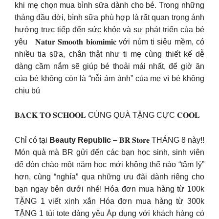
khi mẹ chọn mua bình sữa dành cho bé. Trong những
tháng đầu đời, bình sữa phù hợp là rất quan trọng ảnh
hưởng trực tiếp đến sức khỏe và sự phát triển của bé
yêu 𝐍𝐚𝐭𝐮𝐫 𝐒𝐦𝐨𝐨𝐭𝐡 𝐛𝐢𝐨𝐦𝐢𝐦𝐢𝐜 với núm ti siêu mềm, có
nhiều tia sữa, chân thật như ti mẹ cùng thiết kế dễ
dàng cầm nắm sẽ giúp bé thoải mái nhất, để giờ ăn
của bé không còn là “nỗi ám ảnh” của mẹ vì bé không
chịu bú
𝐁𝐀𝐂𝐊 𝐓𝐎 𝐒𝐂𝐇𝐎𝐎𝐋 CÙNG QUÀ TẶNG CỰC 𝐂𝐎𝐎𝐋
Chỉ có tại
Beauty Republic
– 𝐁𝐑 𝐒𝐭𝐨𝐫𝐞 THÁNG 8 này!!
Món quà mà BR gửi đến các bạn học sinh, sinh viên
để đón chào một năm học mới không thể nào “tâm lý”
hơn, cùng “nghía” qua những ưu đãi dành riêng cho
bạn ngay bên dưới nhé! Hóa đơn mua hàng từ 100k
TẶNG 1 viết xinh xắn Hóa đơn mua hàng từ 300k
TẶNG 1 túi tote đáng yêu Áp dụng với khách hàng có