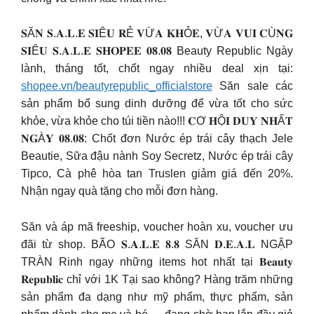
𝐒Ă𝐍 𝐒.𝐀.𝐋.𝐄 𝐒𝐈Ê𝐔 𝐑Ẻ 𝐕Ừ𝐀 𝐊𝐇Ỏ𝐄, 𝐕Ừ𝐀 𝐕𝐔𝐈 𝐂Ù𝐍𝐆
𝐒𝐈Ê𝐔 𝐒.𝐀.𝐋.𝐄 𝐒𝐇𝐎𝐏𝐄𝐄 𝟎𝟖.𝟎𝟖 Beauty Republic Ngày
lành, tháng tốt, chốt ngay nhiều deal xịn tại:
shopee.vn/beautyrepublic_officialstore
Săn sale các
sản phẩm bổ sung dinh dưỡng để vừa tốt cho sức
khỏe, vừa khỏe cho túi tiền nào!!! 𝐂Ơ 𝐇Ộ𝐈 𝐃𝐔𝐘 𝐍𝐇Ấ𝐓
𝐍𝐆À𝐘 𝟎𝟖.𝟎𝟖: Chốt đơn Nước ép trái cây thạch Jele
Beautie, Sữa đậu nành Soy Secretz, Nước ép trái cây
Tipco, Cà phê hòa tan Truslen giảm giá đến 20%.
Nhận ngay quà tặng cho mỗi đơn hàng.
Săn và áp mã freeship, voucher hoàn xu, voucher ưu
đãi từ shop. BÃO 𝐒.𝐀.𝐋.𝐄 𝟖.𝟖 SĂN 𝐃.𝐄.𝐀.𝐋 NGẬP
TRÀN Rinh ngay những items hot nhất tại 𝐁𝐞𝐚𝐮𝐭𝐲
𝐑𝐞𝐩𝐮𝐛𝐥𝐢𝐜 chỉ với 1K Tại sao không? Hàng trăm những
sản phẩm đa dạng như mỹ phẩm, thực phẩm, sản