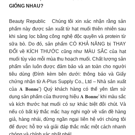
GIỐNG NHAU?
Beauty Republic Chúng tôi xin xác nhận rằng sản
phẩm này được sản xuất từ hạt muối thiên nhiên sau
khi sàng lọc bằng công nghệ độc quyền và protein từ
sữa bò. Do đó, sản phẩm CÓ KHẢ NĂNG bị THAY
ĐỔI về KÍCH THƯỚC cũng như MÀU SẮC của hạt
muối tùy vào mỗi mùa thu hoạch muối. Chất lượng sản
phẩm vẫn luôn được đảm bảo và an toàn cho người
tiêu dùng (Đính kèm bên dưới: thông báo và Giấy
chứng nhận từ A-Plus Supply Co., Ltd – Nhà sản xuất
của 𝐀 𝐁𝐨𝐧𝐧𝐞’) Quý khách hàng có thể yên tâm sử
dụng sản phẩm của thương hiệu 𝐀 𝐁𝐨𝐧𝐧𝐞’ khi màu sắc
và kích thước hạt muối có sự khác biệt đôi chút. Và
nếu có bất kỳ thắc mắc hay nghi ngờ về vấn đề hàng
giả, hàng nhái, đừng ngần ngại liên hệ với chúng tôi
để được hỗ trợ và giải đáp thắc mắc một cách nhanh
chóng và chính xác nhất nhé!