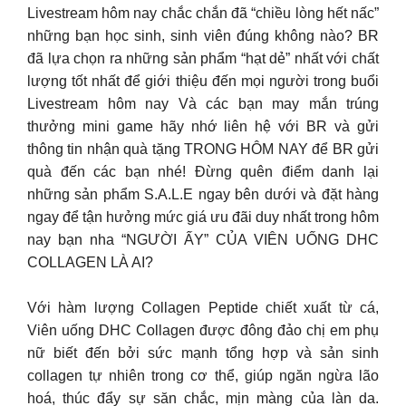
Livestream hôm nay chắc chắn đã “chiều lòng hết nấc”
những bạn học sinh, sinh viên đúng không nào? BR
đã lựa chọn ra những sản phẩm “hạt dẻ” nhất với chất
lượng tốt nhất để giới thiệu đến mọi người trong buổi
Livestream hôm nay Và các bạn may mắn trúng
thưởng mini game hãy nhớ liên hệ với BR và gửi
thông tin nhận quà tặng TRONG HÔM NAY để BR gửi
quà đến các bạn nhé! Đừng quên điểm danh lại
những sản phẩm S.A.L.E ngay bên dưới và đặt hàng
ngay để tận hưởng mức giá ưu đãi duy nhất trong hôm
nay bạn nha “NGƯỜI ẤY” CỦA VIÊN UỐNG DHC
COLLAGEN LÀ AI?
Với hàm lượng Collagen Peptide chiết xuất từ cá,
Viên uống DHC Collagen được đông đảo chị em phụ
nữ biết đến bởi sức mạnh tổng hợp và sản sinh
collagen tự nhiên trong cơ thể, giúp ngăn ngừa lão
hoá, thúc đẩy sự săn chắc, mịn màng của làn da.