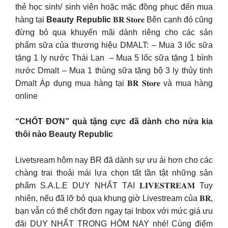
thẻ học sinh/ sinh viên hoặc mặc đồng phục đến mua
hàng tại
Beauty Republic
𝐁𝐑 𝐒𝐭𝐨𝐫𝐞 Bên cạnh đó cũng
đừng bỏ qua khuyến mãi dành riêng cho các sản
phẩm sữa của thương hiệu DMALT: – Mua 3 lốc sữa
tặng 1 ly nước Thái Lan – Mua 5 lốc sữa tặng 1 bình
nước Dmalt – Mua 1 thùng sữa tặng bộ 3 ly thủy tinh
Dmalt Áp dụng mua hàng tại 𝐁𝐑 𝐒𝐭𝐨𝐫𝐞 và mua hàng
online
“CHỐT ĐƠN” quà tặng cực đã dành cho nửa kia
thôi nào Beauty Republic
Livetsream hôm nay BR đã dành sự ưu ái hơn cho các
chàng trai thoải mái lựa chọn tất tần tật những sản
phẩm S.A.L.E DUY NHẤT TẠI 𝐋𝐈𝐕𝐄𝐒𝐓𝐑𝐄𝐀𝐌 Tuy
nhiên, nếu đã lỡ bỏ qua khung giờ Livestream của 𝐁𝐑,
bạn vẫn có thể chốt đơn ngay tại Inbox với mức giá ưu
đãi DUY NHẤT TRONG HÔM NAY nhé! Cùng điểm