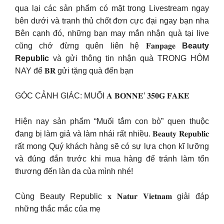
qua lại các sản phẩm có mặt trong Livestream ngay
bên dưới và tranh thủ chốt đơn cực đại ngay bạn nha
Bên cạnh đó, những bạn may mắn nhận quà tại live
cũng chớ đừng quên liên hệ 𝐅𝐚𝐧𝐩𝐚𝐠𝐞
Beauty
Republic
và gửi thông tin nhận quà TRONG HÔM
NAY để 𝐁𝐑 gửi tặng quà đến bạn
GÓC CẢNH GIÁC: MUỐI 𝐀 𝐁𝐎𝐍𝐍𝐄’ 𝟑𝟓𝟎𝐆 𝐅𝐀𝐊𝐄
Hiện nay sản phẩm “Muối tắm con bò” quen thuộc
đang bị làm giả và làm nhái rất nhiều. 𝐁𝐞𝐚𝐮𝐭𝐲 𝐑𝐞𝐩𝐮𝐛𝐥𝐢𝐜
rất mong Quý khách hàng sẽ có sự lựa chọn kĩ lưỡng
và đúng đắn trước khi mua hàng để tránh làm tổn
thương đến làn da của mình nhé!
Cùng Beauty Republic 𝐱 𝐍𝐚𝐭𝐮𝐫 𝐕𝐢𝐞𝐭𝐧𝐚𝐦 giải đáp
những thắc mắc của mẹ