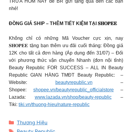
TRƯA HÔM NAY để BR gửi tặng quà đến các bạn
nhé!
ĐỒNG GIÁ SHIP – THÊM TIẾT KIỆM TẠI 𝐒𝐇𝐎𝐏𝐄𝐄
Không chỉ có những Mã Voucher cực xịn, nay
𝐒𝐇𝐎𝐏𝐄𝐄 tặng bạn thêm ưu đãi cuối tháng: Đồng giá
12K cho tất cả đơn hàng (Áp dụng đến 31/07) – Đối
với phương thức vận chuyển Nhanh (đơn nội tỉnh)
Beauty Republic FOR SUCCESS – ALL IN Beauty
Republic GIAN HÀNG TMĐT Beauty Republic: –
Website:
beautyrepublic.vn
–
Shopee:
shopee.vn/beautyrepublic_officialstore
–
Lazada:
www.lazada.vn/shop/beauty-republic
–
Tiki:
tiki.vn/thuong-hieu/nature-republic
Categories
Thương Hiệu
Tags
Beauty Republic