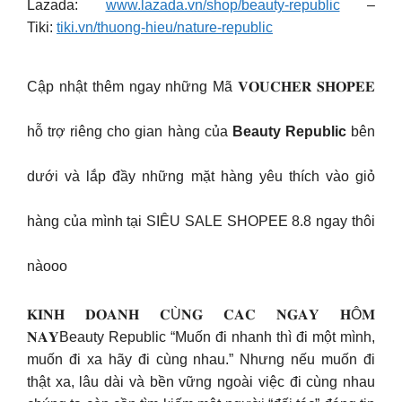
Lazada:
www.lazada.vn/shop/beauty-republic
–
Tiki:
tiki.vn/thuong-hieu/nature-republic
Cập nhật thêm ngay những Mã 𝐕𝐎𝐔𝐂𝐇𝐄𝐑 𝐒𝐇𝐎𝐏𝐄𝐄
hỗ trợ riêng cho gian hàng của
Beauty Republic
bên
dưới và lắp đầy những mặt hàng yêu thích vào giỏ
hàng của mình tại SIÊU SALE SHOPEE 8.8 ngay thôi
nàooo
𝐊𝐈𝐍𝐇 𝐃𝐎𝐀𝐍𝐇 𝐂Ù𝐍𝐆 𝐂𝐀𝐂 𝐍𝐆𝐀𝐘 𝐇Ô𝐌
𝐍𝐀𝐘Beauty Republic “Muốn đi nhanh thì đi một mình,
muốn đi xa hãy đi cùng nhau.” Nhưng nếu muốn đi
thật xa, lâu dài và bền vững ngoài việc đi cùng nhau