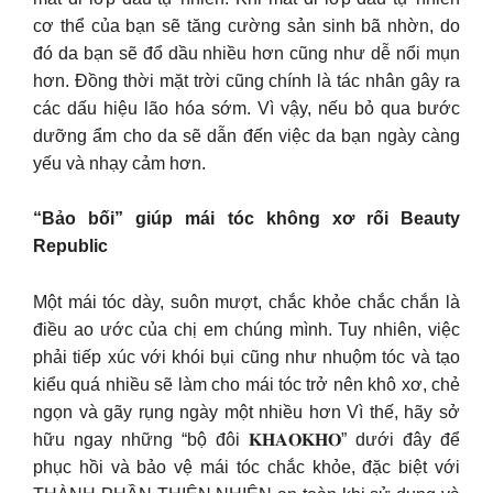
cơ thể của bạn sẽ tăng cường sản sinh bã nhờn, do
đó da bạn sẽ đổ dầu nhiều hơn cũng như dễ nổi mụn
hơn. Đồng thời mặt trời cũng chính là tác nhân gây ra
các dấu hiệu lão hóa sớm. Vì vậy, nếu bỏ qua bước
dưỡng ẩm cho da sẽ dẫn đến việc da bạn ngày càng
yếu và nhạy cảm hơn.
“Bảo bối” giúp mái tóc không xơ rối Beauty
Republic
Một mái tóc dày, suôn mượt, chắc khỏe chắc chắn là
điều ao ước của chị em chúng mình. Tuy nhiên, việc
phải tiếp xúc với khói bụi cũng như nhuộm tóc và tạo
kiểu quá nhiều sẽ làm cho mái tóc trở nên khô xơ, chẻ
ngọn và gãy rụng ngày một nhiều hơn Vì thế, hãy sở
hữu ngay những “bộ đôi 𝐊𝐇𝐀𝐎𝐊𝐇𝐎” dưới đây để
phục hồi và bảo vệ mái tóc chắc khỏe, đặc biệt với