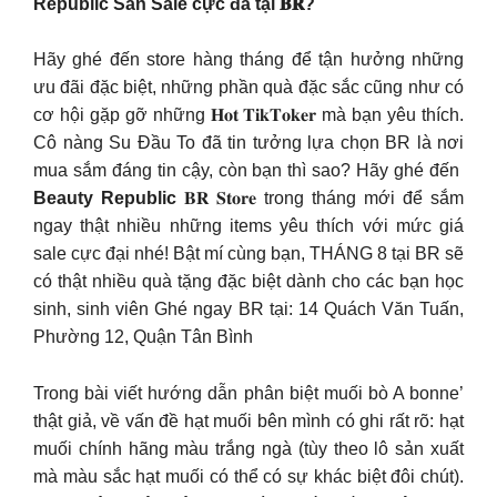
Republic Săn Sale cực đã tại 𝐁𝐑?
Hãy ghé đến store hàng tháng để tận hưởng những
ưu đãi đặc biệt, những phần quà đặc sắc cũng như có
cơ hội gặp gỡ những 𝐇𝐨𝐭 𝐓𝐢𝐤𝐓𝐨𝐤𝐞𝐫 mà bạn yêu thích.
Cô nàng Su Đầu To đã tin tưởng lựa chọn BR là nơi
mua sắm đáng tin cậy, còn bạn thì sao? Hãy ghé đến
Beauty Republic
𝐁𝐑 𝐒𝐭𝐨𝐫𝐞 trong tháng mới để sắm
ngay thật nhiều những items yêu thích với mức giá
sale cực đại nhé! Bật mí cùng bạn, THÁNG 8 tại BR sẽ
có thật nhiều quà tặng đặc biệt dành cho các bạn học
sinh, sinh viên Ghé ngay BR tại: 14 Quách Văn Tuấn,
Phường 12, Quận Tân Bình
Trong bài viết hướng dẫn phân biệt muối bò A bonne’
thật giả, về vấn đề hạt muối bên mình có ghi rất rõ: hạt
muối chính hãng màu trắng ngà (tùy theo lô sản xuất
mà màu sắc hạt muối có thể có sự khác biệt đôi chút).