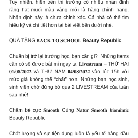
Tuy nhiên, hiện trên thị trường có nhiều nhận định
rằng hạt muối màu vàng mới là hàng chính hãng.
Nhận định này là chưa chính xác. Cả nhà có thể tìm
hiểu kỹ và chi tiết hơn tại bài viết bên dưới nhé.
QUÀ TẶNG 𝐁𝐀𝐂𝐊 𝐓𝐎 𝐒𝐂𝐇𝐎𝐎𝐋
Beauty Republic
Chuẩn bị trở lại trường học, bạn cần gì? Những items
cần có sẽ được bật mí ngay tại 𝐋𝐢𝐯𝐞𝐬𝐭𝐫𝐞𝐚𝐦 – THỨ HAI
𝟎𝟏/𝟎𝟖/𝟐𝟎𝟐𝟐 và THỨ NĂM 𝟎𝟒/𝟎𝟖/𝟐𝟎𝟐𝟐 vào lúc 15h với
mức giá không thể “chất” hơn. Những bạn học sinh,
sinh viên chớ đừng bỏ qua 2 LIVESTREAM của tuần
sau nhé!
Chăm bé cực 𝐒𝐦𝐨𝐨𝐭𝐡 Cùng 𝐍𝐚𝐭𝐮𝐫 𝐒𝐦𝐨𝐨𝐭𝐡 𝐛𝐢𝐨𝐦𝐢𝐦𝐢𝐜
Beauty Republic
Chất lượng và sự tiện dụng luôn là yếu tố hàng đầu