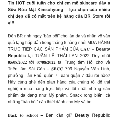
Tin HOT cuối tuần cho chị em mê skincare đây ạ
Sữa Rửa Mặt Kimsohyung – lựa chọn của nhiều
chị đẹp đã có mặt trên kệ hàng của BR Store rồi
ạ!!!
Đến BR rinh ngay “bảo bối” cho làn da và nhận vô vàn
quà tặng hấp dẫn trong tháng 8 nàng nhé! MUA HÀNG
TRỰC TIẾP CÁC SẢN PHẨM CỦA 𝐂𝐀𝐂 –
Beauty
Republic
tại TUẦN LỄ THÁI LAN 2022 Duy nhất
𝟎𝟓/𝟎𝟖/𝟐𝟎𝟐𝟐 tới 𝟎𝟕/𝟎𝟖/𝟐𝟎𝟐𝟐 tại Trung tâm Hội chợ và
Triển lãm Sài Gòn – 𝐒𝐄𝐂𝐂 799 Nguyễn Văn Linh,
phường Tân Phú, quận 7 Team quận 7 đâu rồi nào?
Hãy cùng ghé đến gian hàng của chúng tôi để trải
nghiệm mua hàng trực tiếp và tốt nhất những sản
phẩm đa dạng như Mỹ phẩm, Snack rong biển, cả
những “bảo bối” cần thiết dành cho Mẹ và bé,…
𝐁𝐚𝐜𝐤 𝐭𝐨 𝐬𝐜𝐡𝐨𝐨𝐥 – Bạn cần gì?
Beauty Republic