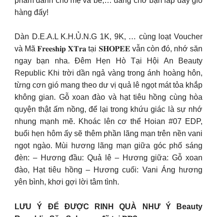
phẩm dành cho mẹ và bé,… đang chờ bạn lắp đầy giỏ
hàng đấy!
Dàn D.E.A.L K.H.Ủ.N.G 1K, 9K, … cùng loạt Voucher
và Mã 𝐅𝐫𝐞𝐞𝐬𝐡𝐢𝐩 𝐗𝐓𝐫𝐚 tại 𝐒𝐇𝐎𝐏𝐄𝐄 vẫn còn đó, nhớ săn
ngay bạn nha. Đêm Hẹn Hò Tại Hội An Beauty
Republic Khi trời dần ngả vàng trong ánh hoàng hôn,
từng cơn gió mang theo dư vị quả lê ngọt mát tỏa khắp
không gian. Gỗ xoan đào và hạt tiêu hồng cùng hòa
quyện thật ấm nồng, để lại trong khứu giác là sự nhớ
nhung mạnh mẽ. Khoác lên cơ thể Hoian #07 EDP,
buổi hẹn hôm ấy sẽ thêm phần lãng mạn trên nền vani
ngọt ngào. Mùi hương lãng mạn giữa góc phố sáng
đèn: – Hương đầu: Quả lê – Hương giữa: Gỗ xoan
đào, Hạt tiêu hồng – Hương cuối: Vani Áng hương
yên bình, khơi gợi lời tâm tình.
LƯU Ý ĐỂ ĐƯỢC RINH QUÀ NHƯ Ý Beauty