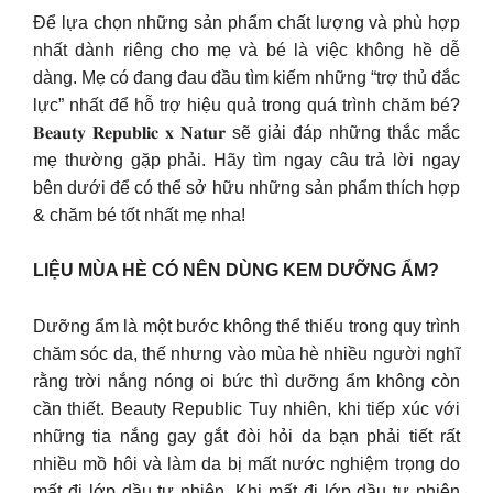
Để lựa chọn những sản phẩm chất lượng và phù hợp
nhất dành riêng cho mẹ và bé là việc không hề dễ
dàng. Mẹ có đang đau đầu tìm kiếm những “trợ thủ đắc
lực” nhất để hỗ trợ hiệu quả trong quá trình chăm bé?
𝐁𝐞𝐚𝐮𝐭𝐲 𝐑𝐞𝐩𝐮𝐛𝐥𝐢𝐜 𝐱 𝐍𝐚𝐭𝐮𝐫 sẽ giải đáp những thắc mắc
mẹ thường gặp phải. Hãy tìm ngay câu trả lời ngay
bên dưới để có thể sở hữu những sản phẩm thích hợp
& chăm bé tốt nhất mẹ nha!
LIỆU MÙA HÈ CÓ NÊN DÙNG KEM DƯỠNG ẨM?
Dưỡng ẩm là một bước không thể thiếu trong quy trình
chăm sóc da, thế nhưng vào mùa hè nhiều người nghĩ
rằng trời nắng nóng oi bức thì dưỡng ẩm không còn
cần thiết. Beauty Republic Tuy nhiên, khi tiếp xúc với
những tia nắng gay gắt đòi hỏi da bạn phải tiết rất
nhiều mồ hôi và làm da bị mất nước nghiệm trọng do
mất đi lớp dầu tự nhiên. Khi mất đi lớp dầu tự nhiên