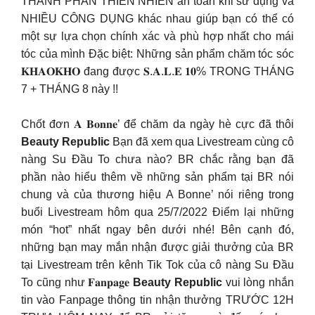
THÀNH PHẦN THIÊN NHIÊN an toàn khi sử dụng và
NHIỀU CÔNG DỤNG khác nhau giúp bạn có thể có
một sự lựa chọn chính xác và phù hợp nhất cho mái
tóc của mình Đặc biệt: Những sản phẩm chăm tóc sóc
𝐊𝐇𝐀𝐎𝐊𝐇𝐎 đang được 𝐒.𝐀.𝐋.𝐄 𝟏𝟎% TRONG THÁNG
7 + THÁNG 8 này !!
Chốt đơn 𝐀 𝐁𝐨𝐧𝐧𝐞’ để chăm da ngày hè cực đã thôi
Beauty Republic
Bạn đã xem qua Livestream cùng cô
nàng Su Đầu To chưa nào? BR chắc rằng bạn đã
phần nào hiểu thêm về những sản phẩm tại BR nói
chung và của thương hiệu A Bonne’ nói riêng trong
buổi Livestream hôm qua 25/7/2022 Điểm lại những
món “hot” nhất ngay bên dưới nhé! Bên cạnh đó,
những bạn may mắn nhận được giải thưởng của BR
tại Livestream trên kênh Tik Tok của cô nàng Su Đầu
To cũng như 𝐅𝐚𝐧𝐩𝐚𝐠𝐞
Beauty Republic
vui lòng nhắn
tin vào Fanpage thông tin nhận thưởng TRƯỚC 12H