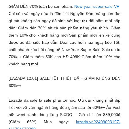
GIẢM ĐẾN 70% toàn bộ sản phẩm:
New-year-super-sale-VR
Chỉ còn vài ngày nữa là đến Tết Nguyên Đán, nàng còn đợi
gì mà không săn ngay đồ xinh với loạt ưu đãi năm mới hấp
dẫn: Giảm đến 70% tất cả sản phẩm nàng yêu thích. Giảm
thêm 10% cho khách hàng mới Sản phẩm mới lên kệ cũng
được ưu đãi siêu hấp dẫn. Deal cực hời mua ngay kẻo Tết,
chốt nhanh kẻo hết nàng ơi! New Year Super Sale Sale up to
70%++ Giảm thêm 50K cho HĐ 499K Giảm thêm 10% cho
khách hàng mới
[LAZADA 12.01] SALE TẾT THIỆT ĐÃ – GIẢM KHỦNG ĐẾN
60%++
Lazada đã sale là sale phải tới nóc. Ưu đãi khủng nhất dịp
Tết với vô vàn ngành hàng đều giảm sâu tới 60%++ Áo Vest
nữ tweet xanh dáng lửng SIXDO – Giá chỉ còn 839,000đ
(Giảm 66%) Mua ngay:
lazada.vn?2409093197-
s11794679389