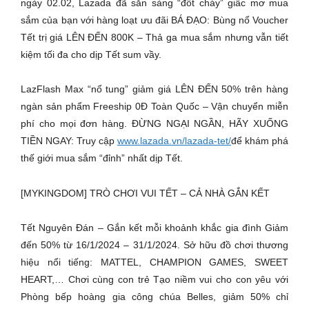
ngày 02.02, Lazada đã sẵn sàng “đốt cháy” giấc mơ mua
sắm của bạn với hàng loạt ưu đãi BÁ ĐẠO: Bùng nổ Voucher
Tết trị giá LÊN ĐẾN 800K – Thả ga mua sắm nhưng vẫn tiết
kiệm tối đa cho dịp Tết sum vầy.
LazFlash Max “nổ tung” giảm giá LÊN ĐẾN 50% trên hàng
ngàn sản phẩm Freeship 0Đ Toàn Quốc – Vận chuyển miễn
phí cho mọi đơn hàng. ĐỪNG NGẠI NGẦN, HÃY XUỐNG
TIỀN NGAY: Truy cập
www.lazada.vn/lazada-tet/
để khám phá
thế giới mua sắm “đỉnh” nhất dịp Tết.
[MYKINGDOM] TRÒ CHƠI VUI TẾT – CẢ NHÀ GẮN KẾT
Tết Nguyên Đán – Gắn kết mỗi khoảnh khắc gia đình Giảm
đến 50% từ 16/1/2024 – 31/1/2024. Sở hữu đồ chơi thương
hiệu nổi tiếng: MATTEL, CHAMPION GAMES, SWEET
HEART,… Chơi cùng con trẻ Tạo niềm vui cho con yêu với
Phòng bếp hoàng gia công chúa Belles, giảm 50% chỉ