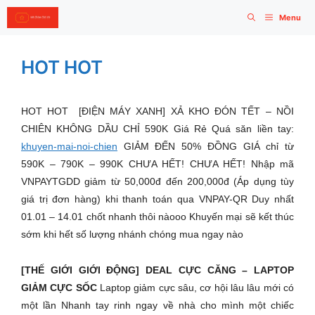
Skip
Menu
to
content
HOT HOT
HOT HOT [ĐIỆN MÁY XANH] XẢ KHO ĐÓN TẾT – NỒI
CHIÊN KHÔNG DẦU CHỈ 590K Giá Rẻ Quá săn liền tay:
khuyen-mai-noi-chien
GIẢM ĐẾN 50% ĐỒNG GIÁ chỉ từ
590K – 790K – 990K CHƯA HẾT! CHƯA HẾT! Nhập mã
VNPAYTGDD giảm từ 50,000đ đến 200,000đ (Áp dụng tùy
giá trị đơn hàng) khi thanh toán qua VNPAY-QR Duy nhất
01.01 – 14.01 chốt nhanh thôi nàooo Khuyến mại sẽ kết thúc
sớm khi hết số lượng nhánh chóng mua ngay nào
[THẾ GIỚI GIỚI ĐỘNG] DEAL CỰC CĂNG – LAPTOP
GIẢM CỰC SỐC
Laptop giảm cực sâu, cơ hội lâu lâu mới có
một lần Nhanh tay rinh ngay về nhà cho mình một chiếc