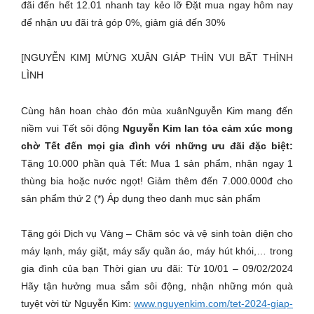
đãi đến hết 12.01 nhanh tay kẻo lỡ Đặt mua ngay hôm nay
để nhận ưu đãi trả góp 0%, giảm giá đến 30%
[NGUYỄN KIM] MỪNG XUÂN GIÁP THÌN VUI BẤT THÌNH
LÌNH
Cùng hân hoan chào đón mùa xuânNguyễn Kim mang đến
niềm vui Tết sôi động
Nguyễn Kim lan tỏa cảm xúc mong
chờ Tết đến mọi gia đình với những ưu đãi đặc biệt:
Tặng 10.000 phần quà Tết: Mua 1 sản phẩm, nhận ngay 1
thùng bia hoặc nước ngọt! Giảm thêm đến 7.000.000đ cho
sản phẩm thứ 2 (*) Áp dụng theo danh mục sản phẩm
Tặng gói Dịch vụ Vàng – Chăm sóc và vệ sinh toàn diện cho
máy lạnh, máy giặt, máy sấy quần áo, máy hút khói,… trong
gia đình của bạn Thời gian ưu đãi: Từ 10/01 – 09/02/2024
Hãy tận hưởng mua sắm sôi động, nhận những món quà
tuyệt vời từ Nguyễn Kim:
www.nguyenkim.com/tet-2024-giap-