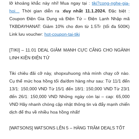
lỡ khoảng khắc này nhỉ! Mua ngay tại :
tiki?cong-nghe-gia-
hoi…
Thời gian diễn ra :
duy nhất 11.1.2024.
Đặc biệt :
Coupon Điện Gia Dụng và Điện Tử – Điện Lạnh Nhập mã
TKBDAYHANAT: Giảm 10% cho đơn từ 1.5Tr (tối đa 500K)
Link lưu voucher:
hot-coupon-tai-tiki
[TIKI] – 11.01 DEAL GIẢM MẠNH CỰC CĂNG CHO NGÀNH
LINH KIỆN ĐIỆN TỬ
Tiki chiêu đãi cỡ này, shopxuhuong nhà mình chạy cỡ nào.
Cụ thể mức hoa hồng tối đa/đơn hàng như sau: Từ 11/1 đến
13/1: 150,000 VND Từ 15/1 đến 18/1: 150,000 VND Từ 23/1
đến 26/1: 150,000 VND Những ngày còn lại – cap: 65,000
VND Hãy nhanh chóng cập nhật thông tin và đẩy mạnh chiến
dịch để thu về nhiều hoa hồng nhất!
[WATSONS] WATSONS LÊN 5 – HÀNG TRĂM DEALS TỐT