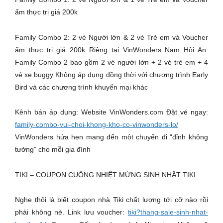
ẩm thực trị giá 200k
Family Combo 2: 2 vé Người lớn & 2 vé Trẻ em và Voucher
ẩm thực trị giá 200k Riêng tại VinWonders Nam Hội An:
Family Combo 2 bao gồm 2 vé người lớn + 2 vé trẻ em + 4
vé xe buggy Không áp dụng đồng thời với chương trình Early
Bird và các chương trình khuyến mại khác
Kênh bán áp dụng: Website VinWonders.com Đặt vé ngay:
family-combo-vui-choi-khong-kho-co-vinwonders-lo/
VinWonders hứa hẹn mang đến một chuyến đi “đỉnh không
tưởng” cho mỗi gia đình
TIKI – COUPON CUỒNG NHIỆT MỪNG SINH NHẬT TIKI
Nghe thôi là biết coupon nhà Tiki chất lượng tới cỡ nào rồi
phải không nè. Link lưu voucher:
tiki?thang-sale-sinh-nhat-