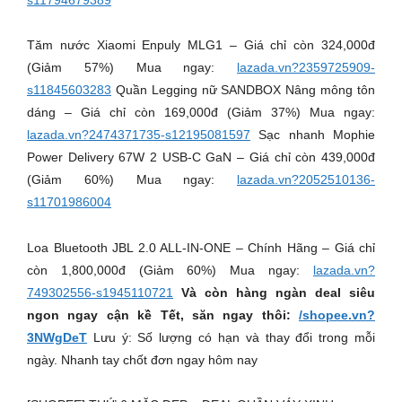
Tăm nước Xiaomi Enpuly MLG1 – Giá chỉ còn 324,000đ
(Giảm 57%) Mua ngay:
lazada.vn?2359725909-
s11845603283
Quần Legging nữ SANDBOX Nâng mông tôn
dáng – Giá chỉ còn 169,000đ (Giảm 37%) Mua ngay:
lazada.vn?2474371735-s12195081597
Sạc nhanh Mophie
Power Delivery 67W 2 USB-C GaN – Giá chỉ còn 439,000đ
(Giảm 60%) Mua ngay:
lazada.vn?2052510136-
s11701986004
Loa Bluetooth JBL 2.0 ALL-IN-ONE – Chính Hãng – Giá chỉ
còn 1,800,000đ (Giảm 60%) Mua ngay:
lazada.vn?
749302556-s1945110721
Và còn hàng ngàn deal siêu
ngon ngay cận kề Tết, săn ngay thôi:
/shopee.vn?
3NWgDeT
Lưu ý: Số lượng có hạn và thay đổi trong mỗi
ngày. Nhanh tay chốt đơn ngay hôm nay