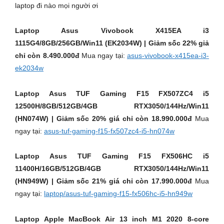
laptop đi nào mọi người ơi
Laptop Asus Vivobook X415EA i3
1115G4/8GB/256GB/Win11 (EK2034W) | Giảm sốc 22% giả
chỉ còn 8.490.000đ
Mua ngay tại:
asus-vivobook-x415ea-i3-
ek2034w
Laptop Asus TUF Gaming F15 FX507ZC4 i5
12500H/8GB/512GB/4GB RTX3050/144Hz/Win11
(HN074W) | Giảm sốc 20% giá chỉ còn 18.990.000đ
Mua
ngay tại:
asus-tuf-gaming-f15-fx507zc4-i5-hn074w
Laptop Asus TUF Gaming F15 FX506HC i5
11400H/16GB/512GB/4GB RTX3050/144Hz/Win11
(HN949W) | Giảm sốc 21% giá chỉ còn 17.990.000đ
Mua
ngay tại:
laptop/asus-tuf-gaming-f15-fx506hc-i5-hn949w
Laptop Apple MacBook Air 13 inch M1 2020 8-core