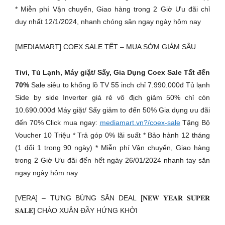
* Miễn phí Vận chuyển, Giao hàng trong 2 Giờ Ưu đãi chỉ
duy nhất 12/1/2024, nhanh chóng săn ngay ngày hôm nay
[MEDIAMART] COEX SALE TẾT – MUA SỚM GIẢM SÂU
Tivi, Tủ Lạnh, Máy giặt/ Sấy, Gia Dụng Coex Sale Tất đến
70%
Sale siêu to khổng lồ TV 55 inch chỉ 7.990.000đ Tủ lạnh
Side by side Inverter giá rẻ vô địch giảm 50% chỉ còn
10.690.000đ Máy giặt/ Sấy giảm to đến 50% Gia dụng ưu đãi
đến 70% Click mua ngay:
mediamart.vn?/coex-sale
Tặng Bộ
Voucher 10 Triệu * Trả góp 0% lãi suất * Bảo hành 12 tháng
(1 đổi 1 trong 90 ngày) * Miễn phí Vận chuyển, Giao hàng
trong 2 Giờ Ưu đãi đến hết ngày 26/01/2024 nhanh tay săn
ngay ngày hôm nay
[VERA] – TƯNG BỪNG SĂN DEAL [𝐍𝐄𝐖 𝐘𝐄𝐀𝐑 𝐒𝐔𝐏𝐄𝐑
𝐒𝐀𝐋𝐄] CHÀO XUÂN ĐẦY HỨNG KHỞI