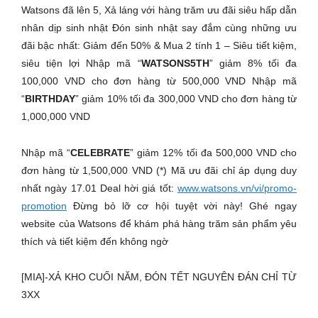
Watsons đã lên 5, Xả láng với hàng trăm ưu đãi siêu hấp dẫn
nhân dịp sinh nhật Đón sinh nhật say đắm cùng những ưu
đãi bậc nhất: Giảm đến 50% & Mua 2 tính 1 – Siêu tiết kiệm,
siêu tiện lợi Nhập mã “
WATSONS5TH
” giảm 8% tối đa
100,000 VND cho đơn hàng từ 500,000 VND Nhập mã
“
BIRTHDAY
” giảm 10% tối đa 300,000 VND cho đơn hàng từ
1,000,000 VND
Nhập mã “
CELEBRATE
” giảm 12% tối đa 500,000 VND cho
đơn hàng từ 1,500,000 VND (*) Mã ưu đãi chỉ áp dụng duy
nhất ngày 17.01 Deal hời giá tốt:
www.watsons.vn/vi/promo-
promotion
Đừng bỏ lỡ cơ hội tuyệt vời này! Ghé ngay
website của Watsons để khám phá hàng trăm sản phẩm yêu
thích và tiết kiệm đến không ngờ
[MIA]-XẢ KHO CUỐI NĂM, ĐÓN TẾT NGUYÊN ĐÁN CHỈ TỪ
3XX