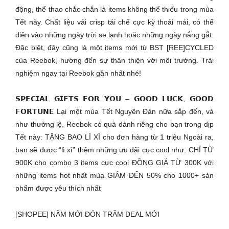
động, thể thao chắc chắn là items không thể thiếu trong mùa
Tết này. Chất liệu vải crisp tái chế cực kỳ thoải mái, có thể
diện vào những ngày trời se lạnh hoặc những ngày nắng gắt.
Đặc biệt, đây cũng là một items mới từ BST [REE]CYCLED
của Reebok, hướng đến sự thân thiện với môi trường. Trải
nghiệm ngay tại Reebok gần nhất nhé!
𝗦𝗣𝗘𝗖𝗜𝗔𝗟 𝗚𝗜𝗙𝗧𝗦 𝗙𝗢𝗥 𝗬𝗢𝗨 – 𝗚𝗢𝗢𝗗 𝗟𝗨𝗖𝗞, 𝗚𝗢𝗢𝗗
𝗙𝗢𝗥𝗧𝗨𝗡𝗘 Lại một mùa Tết Nguyên Đán nữa sắp đến, và
như thường lệ, Reebok có quà dành riêng cho bạn trong dịp
Tết này: TẶNG BAO LÌ XÌ cho đơn hàng từ 1 triệu Ngoài ra,
bạn sẽ được “lì xì” thêm những ưu đãi cực cool như: CHỈ TỪ
900K cho combo 3 items cực cool ĐỒNG GIÁ TỪ 300K với
những items hot nhất mùa GIẢM ĐẾN 50% cho 1000+ sản
phẩm được yêu thích nhất
[SHOPEE] NĂM MỚI ĐÓN TRĂM DEAL MỚI