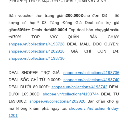
[SHOPEE] THỨ 6 MẶC ĐẸP – DEAL QUẦN VÁY XINH
Săn voucher thời trang giảm
200.000Đ
cho đơn 0Đ – Số
lượng có hạn!! 03 Tầng Đồng Giá Deal sốc trợ giá
giảm
50%++
Deals dưới
89.000đ
Top deal bán chạy
giảm
sâu
tới
70%
TOP VÁY QUẦN BÁN CHẠY:
shopee.vn/collections/4193728
DEAL MALL ĐỘC QUYỀN:
shopee.vn/collections/4202918
GIÁ CHỈ CÒN 1/4:
shopee.vn/collections/4193730
DEAL SHOPEE TRỢ GIÁ:
shopee.vn/collections/4193736
DEAL SỐC CHỈ TỪ 9.000Đ:
shopee.vn/collections/4193740
DEAL DƯỚI 89.000Đ:
shopee.vn/collections/4193742
DEAL
DƯỚI 169.000Đ:
shopee.vn/collections/4193744
DEAL TỪ
169.000Đ:
shopee.vn/collections/4202920
Bạn chần chờ gì
mà không khám phá ngay tại:
shopee.vn/m/fashion-friday-
1201