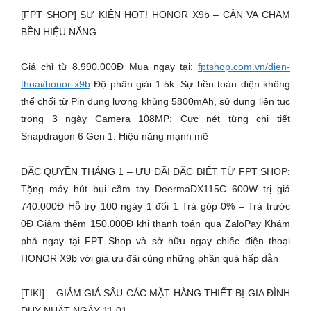
[FPT SHOP] SỰ KIỆN HOT! HONOR X9b – CÂN VA CHẠM
BỀN HIỆU NĂNG
Giá chỉ từ 8.990.000Đ Mua ngay tại:
fptshop.com.vn/dien-
thoai/honor-x9b
Độ phân giải 1.5k: Sự bền toàn diện không
thể chối từ Pin dung lượng khủng 5800mAh, sử dụng liên tục
trong 3 ngày Camera 108MP: Cực nét từng chi tiết
Snapdragon 6 Gen 1: Hiệu năng mạnh mẽ
ĐẶC QUYỀN THÁNG 1 – ƯU ĐÃI ĐẶC BIỆT TỪ FPT SHOP:
Tặng máy hút bụi cầm tay DeermaDX115C 600W trị giá
740.000Đ Hỗ trợ 100 ngày 1 đổi 1 Trả góp 0% – Trả trước
0Đ Giảm thêm 150.000Đ khi thanh toán qua ZaloPay Khám
phá ngay tại FPT Shop và sở hữu ngay chiếc điện thoại
HONOR X9b với giá ưu đãi cùng những phần quà hấp dẫn
[TIKI] – GIẢM GIÁ SÂU CÁC MẶT HÀNG THIẾT BỊ GIA ĐÌNH
DUY NHẤT NGÀY 11.01