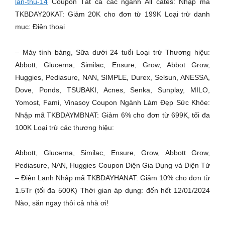
lan-thu-14
Coupon Tất cả các ngành All cates: Nhập mã
TKBDAY20KAT: Giảm 20K cho đơn từ 199K Loại trừ danh
mục: Điện thoại
– Máy tính bảng, Sữa dưới 24 tuổi Loại trừ Thương hiệu:
Abbott, Glucerna, Similac, Ensure, Grow, Abbot Grow,
Huggies, Pediasure, NAN, SIMPLE, Durex, Selsun, ANESSA,
Dove, Ponds, TSUBAKI, Acnes, Senka, Sunplay, MILO,
Yomost, Fami, Vinasoy Coupon Ngành Làm Đẹp Sức Khỏe:
Nhập mã TKBDAYMBNAT: Giảm 6% cho đơn từ 699K, tối đa
100K Loại trừ các thương hiệu:
Abbott, Glucerna, Similac, Ensure, Grow, Abbott Grow,
Pediasure, NAN, Huggies Coupon Điện Gia Dụng và Điện Tử
– Điện Lạnh Nhập mã TKBDAYHANAT: Giảm 10% cho đơn từ
1.5Tr (tối đa 500K) Thời gian áp dụng: đến hết 12/01/2024
Nào, săn ngay thôi cả nhà ơi!