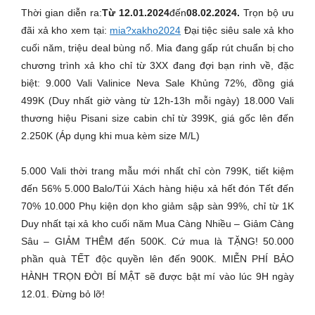
Thời gian diễn ra:
Từ 12.01.2024
đến
08.02.2024.
Trọn bộ ưu
đãi xả kho xem tại:
mia?xakho2024
Đại tiệc siêu sale xả kho
cuối năm, triệu deal bùng nổ. Mia đang gấp rút chuẩn bị cho
chương trình xả kho chỉ từ 3XX đang đợi bạn rinh về, đặc
biệt: 9.000 Vali Valinice Neva Sale Khủng 72%, đồng giá
499K (Duy nhất giờ vàng từ 12h-13h mỗi ngày) 18.000 Vali
thương hiệu Pisani size cabin chỉ từ 399K, giá gốc lên đến
2.250K (Áp dụng khi mua kèm size M/L)
5.000 Vali thời trang mẫu mới nhất chỉ còn 799K, tiết kiệm
đến 56% 5.000 Balo/Túi Xách hàng hiệu xả hết đón Tết đến
70% 10.000 Phụ kiện dọn kho giảm sập sàn 99%, chỉ từ 1K
Duy nhất tại xả kho cuối năm Mua Càng Nhiều – Giảm Càng
Sâu – GIẢM THÊM đến 500K. Cứ mua là TẶNG! 50.000
phần quà TẾT độc quyền lên đến 900K. MIỄN PHÍ BẢO
HÀNH TRỌN ĐỜI BÍ MẬT sẽ được bật mí vào lúc 9H ngày
12.01. Đừng bỏ lỡ!