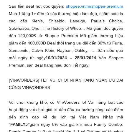
Săn liền deal hot độc quyền:
shopee.vn/m/shopee-premium
Mua 1 tặng 1+ đến từ các thương hiệu làm đẹp, chăm sóc da
cao cấp Kiehls, Shiseido, Laneige, Paula’s Choice,
Sulwhasoo, Ohui, The History of Whoo… Mã giảm độc quyền
đến 120,000Đ từ Shopee Premium Mã giảm thương hiệu
giảm đến 400,000Đ Deal thời trang ưu đãi đến 30% từ Furla,
Samsonite, Calvin Klein, Rayban, Oakley, …. Săn siêu quà
mỗi ngày từ ngày
10/01/2024 – 25/01/2024
Vào Shopee
Premiun, săn deal hàng hiệu đón Tết ngay!
[VINWONDERS] TẾT VUI CHƠI NHẬN HÀNG NGÀN ƯU ĐÃI
CÙNG VINWONDERS
Vui chơi không khó, có VinWonders lo! Với hàng loạt các
hoạt động vui chơi giải trí dẫn đầu xu hướng cùng các điểm
đến đỉnh cao về du lịch tại Việt Nam Nhập mã
“
FAMILY5″
giảm ngay 5% vào giá khi mua Family Combo:
Family Combo 1: 2 vé Người lớn & 1 vé Trẻ em và Voucher