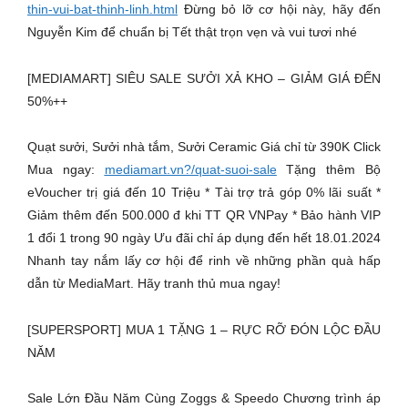
thin-vui-bat-thinh-linh.html
Đừng bỏ lỡ cơ hội này, hãy đến
Nguyễn Kim để chuẩn bị Tết thật trọn vẹn và vui tươi nhé
[MEDIAMART] SIÊU SALE SƯỞI XẢ KHO – GIẢM GIÁ ĐẾN
50%++
Quạt sưởi, Sưởi nhà tắm, Sưởi Ceramic Giá chỉ từ 390K Click
Mua ngay:
mediamart.vn?/quat-suoi-sale
Tặng thêm Bộ
eVoucher trị giá đến 10 Triệu * Tài trợ trả góp 0% lãi suất *
Giảm thêm đến 500.000 đ khi TT QR VNPay * Bảo hành VIP
1 đổi 1 trong 90 ngày Ưu đãi chỉ áp dụng đến hết 18.01.2024
Nhanh tay nắm lấy cơ hội để rinh về những phần quà hấp
dẫn từ MediaMart. Hãy tranh thủ mua ngay!
[SUPERSPORT] MUA 1 TẶNG 1 – RỰC RỠ ĐÓN LỘC ĐẦU
NĂM
Sale Lớn Đầu Năm Cùng Zoggs & Speedo Chương trình áp