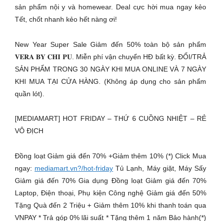
sản phẩm nội y và homewear. Deal cực hời mua ngay kẻo
Tết, chốt nhanh kẻo hết nàng ơi!
New Year Super Sale Giảm đến 50% toàn bộ sản phẩm
𝐕𝐄𝐑𝐀 𝐁𝐘 𝐂𝐇𝐈 𝐏𝐔. Miễn phí vận chuyển HĐ bất kỳ. ĐỔI/TRẢ
SẢN PHẨM TRONG 30 NGÀY KHI MUA ONLINE VÀ 7 NGÀY
KHI MUA TẠI CỬA HÀNG. (Không áp dụng cho sản phẩm
quần lót).
[MEDIAMART] HOT FRIDAY – THỨ 6 CUỒNG NHIỆT – RẺ
VÔ ĐỊCH
Đồng loạt Giảm giá đến 70% +Giảm thêm 10% (*) Click Mua
ngay:
mediamart.vn?/hot-friday
Tủ Lạnh, Máy giặt, Máy Sấy
Giảm giá đến 70% Gia dụng Đồng loạt Giảm giá đến 70%
Laptop, Điện thoại, Phụ kiện Công nghệ Giảm giá đến 50%
Tặng Quà đến 2 Triệu + Giảm thêm 10% khi thanh toán qua
VNPAY * Trả góp 0% lãi suất * Tặng thêm 1 năm Bảo hành(*)