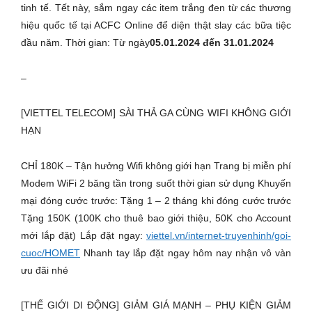
tinh tế. Tết này, sắm ngay các item trắng đen từ các thương
hiệu quốc tế tại ACFC Online để diện thật slay các bữa tiệc
đầu năm. Thời gian: Từ ngày
05.01.2024 đến 31.01.2024
–
[VIETTEL TELECOM] SÀI THẢ GA CÙNG WIFI KHÔNG GIỚI
HẠN
CHỈ 180K – Tận hưởng Wifi không giới hạn Trang bị miễn phí
Modem WiFi 2 băng tần trong suốt thời gian sử dụng Khuyến
mại đóng cước trước: Tặng 1 – 2 tháng khi đóng cước trước
Tặng 150K (100K cho thuê bao giới thiệu, 50K cho Account
mới lắp đặt) Lắp đặt ngay:
viettel.vn/internet-truyenhinh/goi-
cuoc/HOMET
Nhanh tay lắp đặt ngay hôm nay nhận vô vàn
ưu đãi nhé
[THẾ GIỚI DI ĐỘNG] GIẢM GIÁ MẠNH – PHỤ KIỆN GIẢM