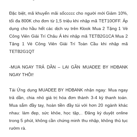
Đặc biệt, mã khuyến mãi sốccccc cho người mới Giảm 10%,
tối đa 800K cho đơn từ 1,5 triệu khi nhập mã TET10OFF. Áp
dụng cho hầu hết các dịch vụ trên Klook Mua 2 Tặng 1 Vé
Công Viên Giải Trí Châu Á khi nhập mã TETB2G1CA Mua 2
Tặng 1 Vé Công Viên Giải Trí Toàn Cầu khi nhập mã
TETB2G1QT
-MUA NGAY TRẢ DẦN – LẠI GẦN MUADEE BY HDBANK
NGAY THÔI!
Tải Ứng dụng MUADEE BY HDBANK nhận ngay: Mua ngay
trả dần, chia nhỏ giá trị hóa đơn thành 3-4 kỳ thanh toán.
Mua sắm đầy tay, hoàn tiền đầy túi với hơn 20 ngành khác
nhau: làm đẹp, sức khỏe, học tập,.. Đăng ký duyệt online
trong 5 phút, không cần chứng minh thu nhập, không thủ tục
rườm rà.