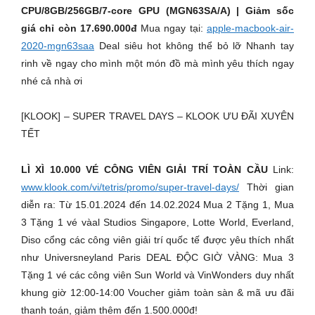
CPU/8GB/256GB/7-core GPU (MGN63SA/A) | Giảm sốc
giá chỉ còn 17.690.000đ
Mua ngay tại:
apple-macbook-air-
2020-mgn63saa
Deal siêu hot không thể bỏ lỡ Nhanh tay
rinh về ngay cho mình một món đồ mà mình yêu thích ngay
nhé cả nhà ơi
[KLOOK] – SUPER TRAVEL DAYS – KLOOK ƯU ĐÃI XUYÊN
TẾT
LÌ XÌ 10.000 VÉ CÔNG VIÊN GIẢI TRÍ TOÀN CẦU
Link:
www.klook.com/vi/tetris/promo/super-travel-days/
Thời gian
diễn ra: Từ 15.01.2024 đến 14.02.2024 Mua 2 Tặng 1, Mua
3 Tặng 1 vé vàal Studios Singapore, Lotte World, Everland,
Diso cổng các công viên giải trí quốc tế được yêu thích nhất
như Universneyland Paris DEAL ĐỘC GIỜ VÀNG: Mua 3
Tặng 1 vé các công viên Sun World và VinWonders duy nhất
khung giờ 12:00-14:00 Voucher giảm toàn sàn & mã ưu đãi
thanh toán, giảm thêm đến 1.500.000đ!