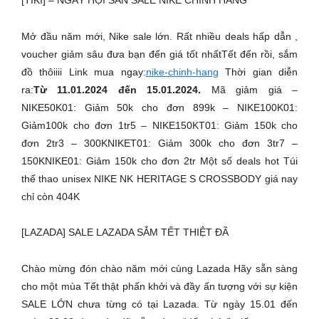
[TIKI] – NGÀY HỘI SĂN SALE NIKE CHÍNH HÃNG
Mở đầu năm mới, Nike sale lớn. Rất nhiều deals hấp dẫn ,
voucher giảm sâu đưa bạn đến giá tốt nhấtTết đến rồi, sắm
đồ thôiiii Link mua ngay:
nike-chinh-hang
Thời gian diễn
ra:
Từ 11.01.2024 đến 15.01.2024.
Mã giảm giá –
NIKE50K01: Giảm 50k cho đơn 899k – NIKE100K01:
Giảm100k cho đơn 1tr5 – NIKE150KT01: Giảm 150k cho
đơn 2tr3 – 300KNIKET01: Giảm 300k cho đơn 3tr7 –
150KNIKE01: Giảm 150k cho đơn 2tr Một số deals hot Túi
thể thao unisex NIKE NK HERITAGE S CROSSBODY giá nay
chỉ còn 404K
[LAZADA] SALE LAZADA SẮM TẾT THIỆT ĐÃ
Chào mừng đón chào năm mới cùng Lazada Hãy sẵn sàng
cho một mùa Tết thật phấn khởi và đầy ấn tượng với sự kiện
SALE LỚN chưa từng có tại Lazada. Từ ngày 15.01 đến