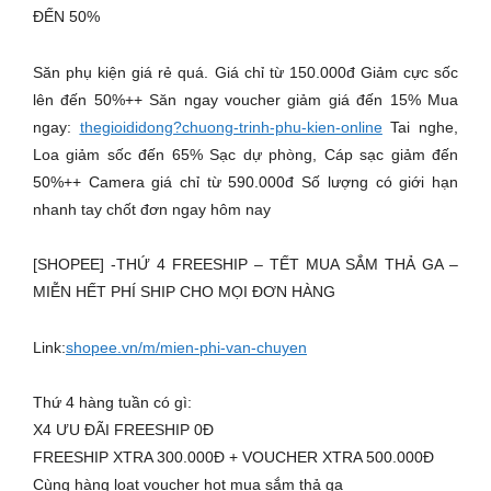
ĐẾN 50%
Săn phụ kiện giá rẻ quá. Giá chỉ từ 150.000đ Giảm cực sốc
lên đến 50%++ Săn ngay voucher giảm giá đến 15% Mua
ngay:
thegioididong?chuong-trinh-phu-kien-online
Tai nghe,
Loa giảm sốc đến 65% Sạc dự phòng, Cáp sạc giảm đến
50%++ Camera giá chỉ từ 590.000đ Số lượng có giới hạn
nhanh tay chốt đơn ngay hôm nay
[SHOPEE] -THỨ 4 FREESHIP – TẾT MUA SẮM THẢ GA –
MIỄN HẾT PHÍ SHIP CHO MỌI ĐƠN HÀNG
Link:
shopee.vn/m/mien-phi-van-chuyen
Thứ 4 hàng tuần có gì:
X4 ƯU ĐÃI FREESHIP 0Đ
FREESHIP XTRA 300.000Đ + VOUCHER XTRA 500.000Đ
Cùng hàng loạt voucher hot mua sắm thả ga