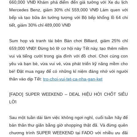
660,000 VNĐ Khám phá điểm đến giả tưởng với Xe du lịch
Mercedes Benz, giảm 30% chỉ 559,000 VNĐ Làm quen với
bếp và tạo bữa ăn tưởng tượng với Bộ bếp khổng lồ 64 chi
tiết, giảm 30% chỉ 489,000 VNĐ
Sum họp và tranh tài bên Bàn chơi Billiard, giảm 25% chỉ
659,000 VNĐ! Đừng bỏ lỡ cơ hội này Tết này, tạo thêm niềm
vui và tiếng cười trong gia đình với đồ chơi. Chơi cùng con
yêu và bạn bè, vừa vui vẻ, vừa phát triển kỹ năng mềm cho
bé! Đặt mua ngay để có những kỉ niệm đáng nhớ với người
thân vào dịp Tết:
tro-choi-vui-tet-ca-nha-gan-ket
[FADO] SUPER WEEKEND – DEAL HIỆU HỜI CHỐT SIÊU
LỜI
Sau một tuần dài làm việc không ngơi nghỉ, cuối tuần hãy để
bản thân thư giãn bằng giờ shopping thật đã. Và đừng quên
chương trình SUPER WEEKEND tại FADO với nhiều ưu đãi