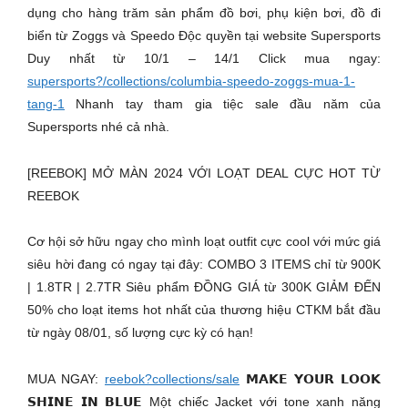
dụng cho hàng trăm sản phẩm đồ bơi, phụ kiện bơi, đồ đi
biển từ Zoggs và Speedo Độc quyền tại website Supersports
Duy nhất từ 10/1 – 14/1 Click mua ngay:
supersports?/collections/columbia-speedo-zoggs-mua-1-
tang-1
Nhanh tay tham gia tiệc sale đầu năm của
Supersports nhé cả nhà.
[REEBOK] MỞ MÀN 2024 VỚI LOẠT DEAL CỰC HOT TỪ
REEBOK
Cơ hội sở hữu ngay cho mình loạt outfit cực cool với mức giá
siêu hời đang có ngay tại đây: COMBO 3 ITEMS chỉ từ 900K
| 1.8TR | 2.7TR Siêu phẩm ĐỒNG GIÁ từ 300K GIẢM ĐẾN
50% cho loạt items hot nhất của thương hiệu CTKM bắt đầu
từ ngày 08/01, số lượng cực kỳ có hạn!
MUA NGAY:
reebok?collections/sale
𝗠𝗔𝗞𝗘 𝗬𝗢𝗨𝗥 𝗟𝗢𝗢𝗞
𝗦𝗛𝗜𝗡𝗘 𝗜𝗡 𝗕𝗟𝗨𝗘 Một chiếc Jacket với tone xanh năng