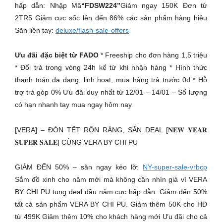
hấp dẫn: Nhập Mã
“FDSW224”
Giảm ngay 150K Đơn từ
2TR5 Giảm cực sốc lên đến 86% các sản phẩm hàng hiệu
Săn liền tay:
deluxe/flash-sale-offers
Ưu đãi đặc biệt từ FADO
* Freeship cho đơn hàng 1,5 triệu
* Đổi trả trong vòng 24h kể từ khi nhận hàng * Hình thức
thanh toán đa dạng, linh hoạt, mua hàng trả trước 0đ * Hỗ
trợ trả góp 0% Ưu đãi duy nhất từ 12/01 – 14/01 – Số lượng
có hạn nhanh tay mua ngay hôm nay
[VERA] – ĐÓN TẾT RỘN RÀNG, SĂN DEAL [𝐍𝐄𝐖 𝐘𝐄𝐀𝐑
𝐒𝐔𝐏𝐄𝐑 𝐒𝐀𝐋𝐄] CÙNG VERA BY CHI PU
GIẢM ĐẾN 50% – săn ngay kẻo lỡ:
NY-super-sale-vrbcp
Sắm đồ xinh cho năm mới mà không cần nhìn giá vì VERA
BY CHI PU tung deal đầu năm cực hấp dẫn: Giảm đến 50%
tất cả sản phẩm VERA BY CHI PU. Giảm thêm 50K cho HĐ
từ 499K Giảm thêm 10% cho khách hàng mới Ưu đãi cho cả