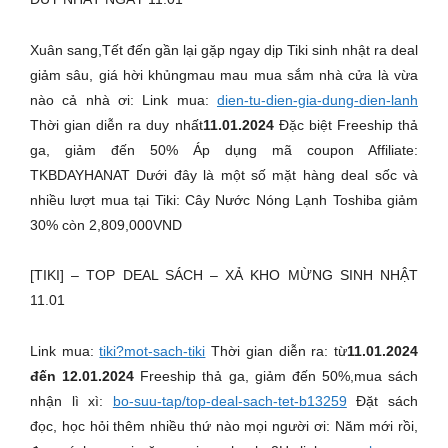
Xuân sang,Tết đến gần lại gặp ngay dịp Tiki sinh nhật ra deal
giảm sâu, giá hời khủngmau mau mua sắm nhà cửa là vừa
nào cả nhà ơi: Link mua:
dien-tu-dien-gia-dung-dien-lanh
Thời gian diễn ra duy nhất
11.01.2024
Đặc biệt Freeship thả
ga, giảm đến 50% Áp dụng mã coupon Affiliate:
TKBDAYHANAT Dưới đây là một số mặt hàng deal sốc và
nhiều lượt mua tại Tiki: Cây Nước Nóng Lạnh Toshiba giảm
30% còn 2,809,000VND
[TIKI] – TOP DEAL SÁCH – XẢ KHO MỪNG SINH NHẬT
11.01
Link mua:
tiki?mot-sach-tiki
Thời gian diễn ra: từ
11.01.2024
đến 12.01.2024
Freeship thả ga, giảm đến 50%,mua sách
nhận lì xì:
bo-suu-tap/top-deal-sach-tet-b13259
Đặt sách
đọc, học hỏi thêm nhiều thứ nào mọi người ơi: Năm mới rồi,