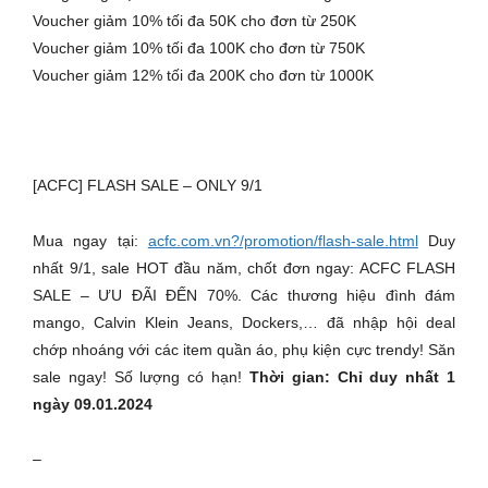
Voucher giảm 10% tối đa 50K cho đơn từ 250K
Voucher giảm 10% tối đa 100K cho đơn từ 750K
Voucher giảm 12% tối đa 200K cho đơn từ 1000K
[ACFC] FLASH SALE – ONLY 9/1
Mua ngay tại:
acfc.com.vn?/promotion/flash-sale.html
Duy
nhất 9/1, sale HOT đầu năm, chốt đơn ngay: ACFC FLASH
SALE – ƯU ĐÃI ĐẾN 70%. Các thương hiệu đình đám
mango, Calvin Klein Jeans, Dockers,… đã nhập hội deal
chớp nhoáng với các item quần áo, phụ kiện cực trendy! Săn
sale ngay! Số lượng có hạn!
Thời gian: Chỉ duy nhất 1
ngày 09.01.2024
–