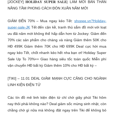
[JOCKEY] 𝐇𝐎𝐋𝐈𝐃𝐀𝐘 𝐒𝐔𝐏𝐄𝐑 𝐒𝐀𝐋𝐄| LÀM MỚI BẢN THÂN
NÂNG TẦM PHONG CÁCH ĐÓN XUÂN NĂM MỚI
GIẢM ĐẾN 70% – Mua ngay kẻo Tết:
shopee.vn?Holiday-
super-sale-JK
Tết đến cận kề, tranh thủ sắm đồ mới với loạt
ưu đãi năm mới không thể hấp dẫn hơn từ Jockey: Giảm đến
70% các sản phẩm cho chàng và nàng Giảm thêm 50K cho
HĐ 499K Giảm thêm 70K cho HĐ 699K Deal cực hời mua
ngay kẻo Tết, chốt nhanh kẻo hết nha bạn ơi! Holiday Super
Sale Up To 70%++ Giao hàng siêu tốc toàn quốc Miễn phí
vận chuyển HĐ bất kỳ Giảm thêm 10% cho HĐ bất kỳ –
[TIKI] – 11.01 DEAL GIẢM MẠNH CỰC CĂNG CHO NGÀNH
LINH KIỆN ĐIỆN TỬ
Các tín đồ mê linh kiện điện tử chỉ chờ giây phút Tiki hôm
nay thôi phải không nào? Deal giảm sốc mừng sinh nhật, còn
chầng chờ gì nữa mà không đặt ngay trên Tiki để không bỏ