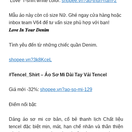
‘Love’ T-shirt white color:
shopee.vn?ao-thun-nam-2
Mẫu áo này còn có size Nữ. Ghé ngay cửa hàng hoặc
inbox team V64 để tư vấn size phù hợp với bạn!
𝑳𝒐𝒗𝒆 𝑰𝒏 𝒀𝒐𝒖𝒓 𝑫𝒆𝒏𝒊𝒎
Tình yêu đến từ những chiếc quần Denim.
shopee.vn?3k8KceL
#Tencel_Shirt – Áo Sơ Mi Dài Tay Vải Tencel
Giá mới -32%:
shopee.vn?ao-so-mi-129
Điểm nổi bật:
Dáng áo sơ mi cơ bản, cổ bẻ thanh lịch Chất liệu
tencel đặc biệt mịn, mát, hạn chế nhăn và thân thiện