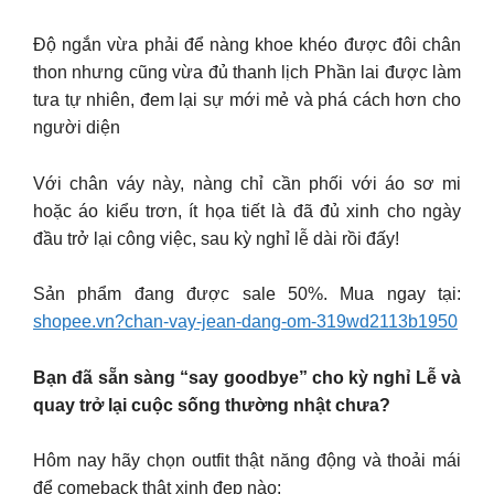
Độ ngắn vừa phải để nàng khoe khéo được đôi chân
thon nhưng cũng vừa đủ thanh lịch Phần lai được làm
tưa tự nhiên, đem lại sự mới mẻ và phá cách hơn cho
người diện
Với chân váy này, nàng chỉ cần phối với áo sơ mi
hoặc áo kiểu trơn, ít họa tiết là đã đủ xinh cho ngày
đầu trở lại công việc, sau kỳ nghỉ lễ dài rồi đấy!
Sản phẩm đang được sale 50%. Mua ngay tại:
shopee.vn?chan-vay-jean-dang-om-319wd2113b1950
Bạn đã sẵn sàng “say goodbye” cho kỳ nghỉ Lễ và
quay trở lại cuộc sống thường nhật chưa?
Hôm nay hãy chọn outfit thật năng động và thoải mái
để comeback thật xinh đẹp nào: