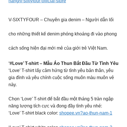
hang/v-sixtyfour-official-store
V-SIXTYFOUR – Chuyên gia denim – Người dẫn lối
cho những thiết kế denim phóng khoáng đi vào phong
cách sống hiện đại mới mẻ của giới trẻ Việt Nam.
‘#Love’ T-shirt – Mẫu Áo Thun Bắt Đầu Từ Tình Yêu
‘Love’ T-shirt lấy cảm hứng từ tình yêu bản thân, yêu
gia đình và yêu chính cuộc sống muôn màu muôn vẻ
này.
Chọn ‘Love’ T-shirt để bắt đầu một tháng 5 tràn ngập
năng lượng tích cực và đong đầy tình yêu nhé:
‘Love’ T-shirt black color:
shopee.vn?ao-thun-nam-1