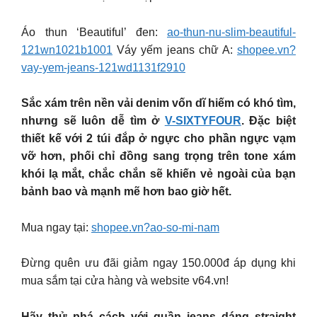
Áo thun ‘Beautiful’ đen:
ao-thun-nu-slim-beautiful-
121wn1021b1001
Váy yếm jeans chữ A:
shopee.vn?
vay-yem-jeans-121wd1131f2910
Sắc xám trên nền vải denim vốn dĩ hiếm có khó tìm,
nhưng sẽ luôn dễ tìm ở
V-SIXTYFOUR
. Đặc biệt
thiết kế với 2 túi đắp ở ngực cho phần ngực vạm
vỡ hơn, phối chỉ đồng sang trọng trên tone xám
khói lạ mắt, chắc chắn sẽ khiến vẻ ngoài của bạn
bảnh bao và mạnh mẽ hơn bao giờ hết.
Mua ngay tại:
shopee.vn?ao-so-mi-nam
Đừng quên ưu đãi giảm ngay 150.000đ áp dụng khi
mua sắm tại cửa hàng và website v64.vn!
Hãy thử phá cách với quần jeans dáng straight