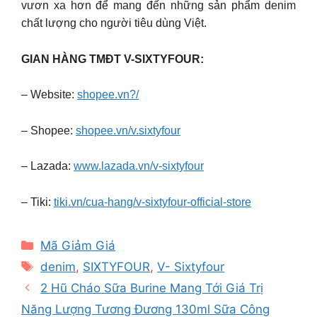
vươn xa hơn để mang đến những sản phẩm denim
chất lượng cho người tiêu dùng Việt.
GIAN HÀNG TMĐT V-SIXTYFOUR:
– Website:
shopee.vn?/
– Shopee:
shopee.vn/v.sixtyfour
– Lazada:
www.lazada.vn/v-sixtyfour
– Tiki:
tiki.vn/cua-hang/v-sixtyfour-official-store
Categories
Mã Giảm Giá
Tags
denim
,
SIXTYFOUR
,
V- Sixtyfour
2 Hũ Cháo Sữa Burine Mang Tới Giá Trị
Năng Lượng Tương Đương 130ml Sữa Công