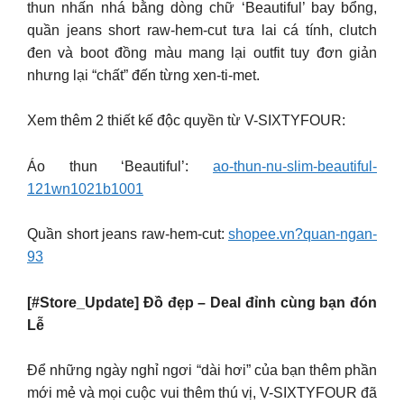
thun nhấn nhá bằng dòng chữ ‘Beautiful’ bay bổng,
quần jeans short raw-hem-cut tưa lai cá tính, clutch
đen và boot đồng màu mang lại outfit tuy đơn giản
nhưng lại “chất” đến từng xen-ti-met.
Xem thêm 2 thiết kế độc quyền từ V-SIXTYFOUR:
Áo thun ‘Beautiful’:
ao-thun-nu-slim-beautiful-
121wn1021b1001
Quần short jeans raw-hem-cut:
shopee.vn?quan-ngan-
93
[#Store_Update] Đồ đẹp – Deal đỉnh cùng bạn đón
Lễ
Để những ngày nghỉ ngơi “dài hơi” của bạn thêm phần
mới mẻ và mọi cuộc vui thêm thú vị, V-SIXTYFOUR đã