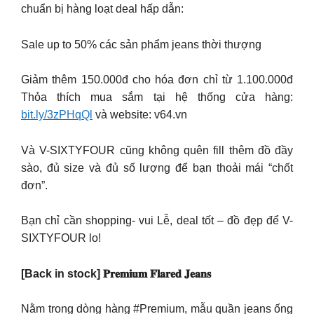
chuẩn bị hàng loạt deal hấp dẫn:
Sale up to 50% các sản phẩm jeans thời thượng
Giảm thêm 150.000đ cho hóa đơn chỉ từ 1.100.000đ
Thỏa thích mua sắm tại hệ thống cửa hàng:
bit.ly/3zPHqQl
và website: v64.vn
Và V-SIXTYFOUR cũng không quên fill thêm đồ đầy
sào, đủ size và đủ số lượng để bạn thoải mái “chốt
đơn”.
Bạn chỉ cần shopping- vui Lễ, deal tốt – đồ đẹp để V-
SIXTYFOUR lo!
[Back in stock] 𝐏𝐫𝐞𝐦𝐢𝐮𝐦 𝐅𝐥𝐚𝐫𝐞𝐝 𝐉𝐞𝐚𝐧𝐬
Nằm trong dòng hàng #Premium, mẫu quần jeans ống