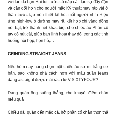
với làn da bạn Hai túi trước có nắp cài, tạo sự đầy đặn
và cân đối hơn cho người mặc Kỹ thuật may ráp vải ở
thân trước tạo nên thiết kế hút mắt người nhìn Hiệu
ứng high-low ở đường may rã, kết hợp chỉ vàng đồng
nổi bật, trở thành nét khác biệt cho chiếc áo Phần cổ
tay có nút cài, giúp bạn linh hoạt thay đổi trong các tình
huống hội họp, hẹn hò,…
GRINDING STRAIGHT JEANS
Nếu hôm nay nàng chọn một chiếc áo sơ mi trắng cơ
bản, sao không phá cách hơn với mẫu quần jeans
dáng #straight được mài rách từ V-SIXTYFOUR?
Dáng quần ống suông thẳng, che khuyết điểm chân
hiệu quả
Chiều dài quần đến mắc cá, hở phần cổ chân thon thả