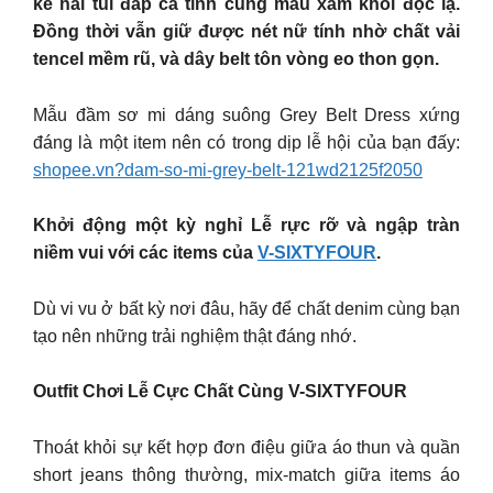
kế hai túi đắp cá tính cùng màu xám khói độc lạ.
Đồng thời vẫn giữ được nét nữ tính nhờ chất vải
tencel mềm rũ, và dây belt tôn vòng eo thon gọn.
Mẫu đầm sơ mi dáng suông Grey Belt Dress xứng
đáng là một item nên có trong dịp lễ hội của bạn đấy:
shopee.vn?dam-so-mi-grey-belt-121wd2125f2050
Khởi động một kỳ nghỉ Lễ rực rỡ và ngập tràn
niềm vui với các items của
V-SIXTYFOUR
.
Dù vi vu ở bất kỳ nơi đâu, hãy để chất denim cùng bạn
tạo nên những trải nghiệm thật đáng nhớ.
Outfit Chơi Lễ Cực Chất Cùng V-SIXTYFOUR
Thoát khỏi sự kết hợp đơn điệu giữa áo thun và quần
short jeans thông thường, mix-match giữa items áo