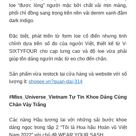
loe “được lòng” người mặc bởi chất vải mịn màng,
phối chỉ đồng sang trọng trên nền vải denim xanh đậm
dark indigo.
Đặc biệt, phát triển từ form loe cổ điển nhưng tinh
chỉnh dựa trên số đo của người Việt, thiết kế từ V-
SIXTYFOUR cho cạp lưng cao và độ loe vừa phải
giúp tôn dáng người mặc từ eo cho đến chân.
Sản phẩm vừa restock tại cửa hàng và website với số
lượng ít:
shopee.vn?quan-dai-314
#Miss_Universe_Vietnam Tự Tin Khoe Dáng Cùng
Chân Váy Trắng
Các nàng Hậu tương lai với những sải bước khoe
dáng ngọc trong tập 2 “Tôi là Hoa hậu Hoàn vũ Việt
Nam 2022” với chủ đề WEAR YOUR SASH.