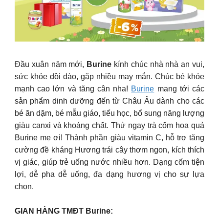
Đầu xuân năm mới,
Burine
kính chúc nhà nhà an vui,
sức khỏe dồi dào, gặp nhiều may mắn. Chúc bé khỏe
mạnh cao lớn và tăng cân nha!
Burine
mang tới các
sản phẩm dinh dưỡng đến từ Châu Âu dành cho các
bé ăn dặm, bé mẫu giáo, tiểu học, bổ sung năng lượng
giàu canxi và khoáng chất. Thử ngay trà cốm hoa quả
Burine mẹ ơi! Thành phần giàu vitamin C, hỗ trợ tăng
cường đề kháng Hương trái cây thơm ngon, kích thích
vị giác, giúp trẻ uống nước nhiều hơn. Dạng cốm tiện
lợi, dễ pha dễ uống, đa dạng hương vị cho sự lựa
chọn.
GIAN HÀNG TMĐT Burine: