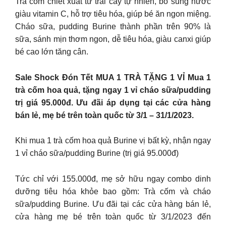
Trà cốm chiết xuất từ trái cây tự nhiên, bổ sung nước
giàu vitamin C, hỗ trợ tiêu hóa, giúp bé ăn ngon miệng.
Cháo sữa, pudding Burine thành phần trên 90% là
sữa, sánh mịn thơm ngon, dễ tiêu hóa, giàu canxi giúp
bé cao lớn tăng cân.
Sale Shock Đón Tết MUA 1 TRÀ TẶNG 1 VỈ Mua 1
trà cốm hoa quả, tặng ngay 1 vỉ cháo sữa/pudding
trị giá 95.000đ. Ưu đãi áp dụng tại các cửa hàng
bán lẻ, mẹ bé trên toàn quốc từ 3/1 – 31/1/2023.
Khi mua 1 trà cốm hoa quả Burine vị bất kỳ, nhận ngay
1 vỉ cháo sữa/pudding Burine (trị giá 95.000đ)
Tức chỉ với 155.000đ, mẹ sở hữu ngay combo dinh
dưỡng tiêu hóa khỏe bao gồm: Trà cốm và cháo
sữa/pudding Burine. Ưu đãi tại các cửa hàng bán lẻ,
cửa hàng mẹ bé trên toàn quốc từ 3/1/2023 đến