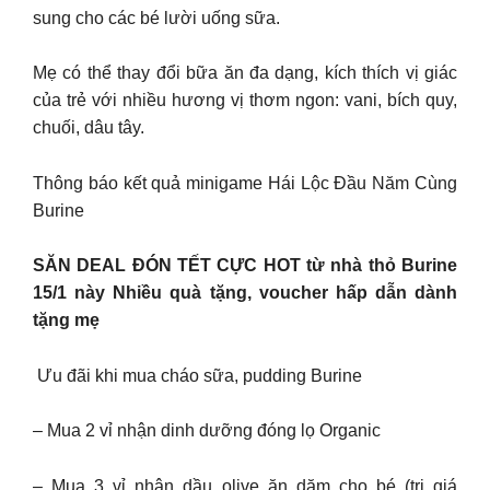
sung cho các bé lười uống sữa.
Mẹ có thể thay đổi bữa ăn đa dạng, kích thích vị giác
của trẻ với nhiều hương vị thơm ngon: vani, bích quy,
chuối, dâu tây.
Thông báo kết quả minigame Hái Lộc Đầu Năm Cùng
Burine
SĂN DEAL ĐÓN TẾT CỰC HOT từ nhà thỏ Burine
15/1 này Nhiều quà tặng, voucher hấp dẫn dành
tặng mẹ
️ Ưu đãi khi mua cháo sữa, pudding Burine
– Mua 2 vỉ nhận dinh dưỡng đóng lọ Organic
– Mua 3 vỉ nhận dầu olive ăn dặm cho bé (trị giá