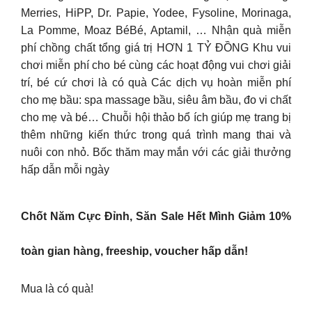
Merries, HiPP, Dr. Papie, Yodee, Fysoline, Morinaga,
La Pomme, Moaz BéBé, Aptamil, … Nhận quà miễn
phí chồng chất tổng giá trị HƠN 1 TỶ ĐỒNG Khu vui
chơi miễn phí cho bé cùng các hoạt động vui chơi giải
trí, bé cứ chơi là có quà Các dịch vụ hoàn miễn phí
cho mẹ bầu: spa massage bầu, siêu âm bầu, đo vi chất
cho mẹ và bé… Chuỗi hội thảo bổ ích giúp mẹ trang bị
thêm những kiến thức trong quá trình mang thai và
nuôi con nhỏ. Bốc thăm may mắn với các giải thưởng
hấp dẫn mỗi ngày
Chốt Năm Cực Đỉnh, Săn Sale Hết Mình Giảm 10%
toàn gian hàng, freeship, voucher hấp dẫn!
Mua là có quà!