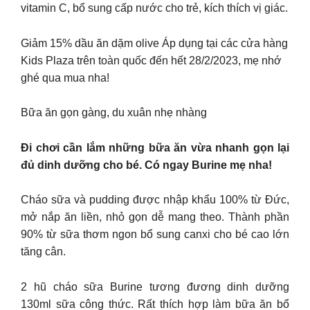
vitamin C, bổ sung cấp nước cho trẻ, kích thích vị giác.
Giảm 15% dầu ăn dặm olive Áp dụng tại các cửa hàng
Kids Plaza trên toàn quốc đến hết 28/2/2023, mẹ nhớ
ghé qua mua nha!
Bữa ăn gọn gàng, du xuân nhẹ nhàng
Đi chơi cần lắm những bữa ăn vừa nhanh gọn lại
đủ dinh dưỡng cho bé. Có ngay Burine mẹ nha!
Cháo sữa và pudding được nhập khẩu 100% từ Đức,
mở nắp ăn liền, nhỏ gọn dễ mang theo. Thành phần
90% từ sữa thơm ngon bổ sung canxi cho bé cao lớn
tăng cân.
2 hũ cháo sữa Burine tương đương dinh dưỡng
130ml sữa công thức. Rất thích hợp làm bữa ăn bổ