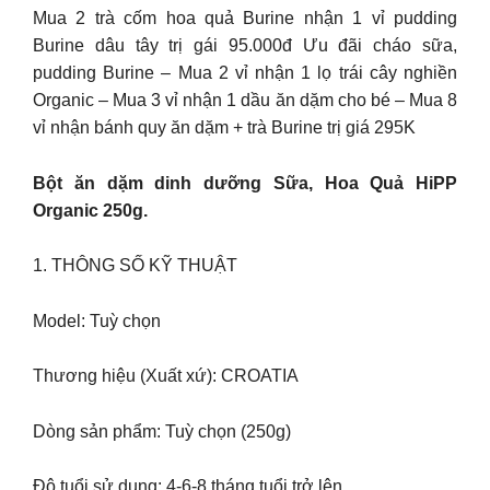
Mua 2 trà cốm hoa quả Burine nhận 1 vỉ pudding
Burine dâu tây trị gái 95.000đ Ưu đãi cháo sữa,
pudding Burine – Mua 2 vỉ nhận 1 lọ trái cây nghiền
Organic – Mua 3 vỉ nhận 1 dầu ăn dặm cho bé – Mua 8
vỉ nhận bánh quy ăn dặm + trà Burine trị giá 295K
Bột ăn dặm dinh dưỡng Sữa, Hoa Quả HiPP
Organic 250g.
1. THÔNG SỐ KỸ THUẬT
Model: Tuỳ chọn
Thương hiệu (Xuất xứ): CROATIA
Dòng sản phẩm: Tuỳ chọn (250g)
Độ tuổi sử dụng: 4-6-8 tháng tuổi trở lên