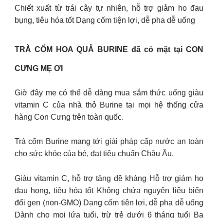
Chiết xuất từ trái cây tự nhiên, hỗ trợ giảm ho đau
bụng, tiêu hóa tốt Dạng cốm tiện lợi, dễ pha dễ uống
TRÀ CỐM HOA QUẢ BURINE đã có mặt tại CON
CƯNG MẸ ƠI
Giờ đây mẹ có thể dễ dàng mua sắm thức uống giàu
vitamin C của nhà thỏ Burine tại mọi hệ thống cửa
hàng Con Cưng trên toàn quốc.
Trà cốm Burine mang tới giải pháp cấp nước an toàn
cho sức khỏe của bé, đạt tiêu chuẩn Châu Âu.
Giàu vitamin C, hỗ trợ tăng đề kháng Hỗ trợ giảm ho
đau họng, tiêu hóa tốt Không chứa nguyên liệu biến
đổi gen (non-GMO) Dạng cốm tiện lợi, dễ pha dễ uống
Dành cho mọi lứa tuổi, trừ trẻ dưới 6 tháng tuổi Ba