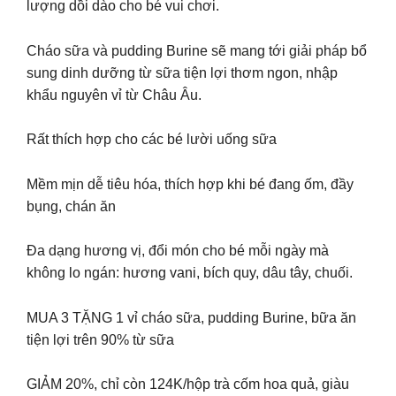
lượng dồi dào cho bé vui chơi.
Cháo sữa và pudding Burine sẽ mang tới giải pháp bổ
sung dinh dưỡng từ sữa tiện lợi thơm ngon, nhập
khẩu nguyên vỉ từ Châu Âu.
Rất thích hợp cho các bé lười uống sữa
Mềm mịn dễ tiêu hóa, thích hợp khi bé đang ốm, đầy
bụng, chán ăn
Đa dạng hương vị, đổi món cho bé mỗi ngày mà
không lo ngán: hương vani, bích quy, dâu tây, chuối.
MUA 3 TẶNG 1 vỉ cháo sữa, pudding Burine, bữa ăn
tiện lợi trên 90% từ sữa
GIẢM 20%, chỉ còn 124K/hộp trà cốm hoa quả, giàu