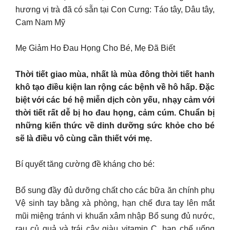
hương vị trà đã có sẵn tại Con Cưng: Táo tây, Dâu tây,
Cam Nam Mỹ
Mẹ Giảm Ho Đau Họng Cho Bé, Mẹ Đã Biết
Thời tiết giao mùa, nhất là mùa đông thời tiết hanh
khô tạo điều kiện lan rộng các bệnh về hô hấp. Đặc
biệt với các bé hệ miễn dịch còn yếu, nhạy cảm với
thời tiết rất dễ bị ho đau họng, cảm cúm. Chuẩn bị
những kiến thức về dinh dưỡng sức khỏe cho bé
sẽ là điều vô cùng cần thiết với mẹ.
Bí quyết tăng cường đề kháng cho bé:
Bổ sung đầy đủ dưỡng chất cho các bữa ăn chính phụ
Vệ sinh tay bằng xà phòng, hạn chế đưa tay lên mắt
mũi miệng tránh vi khuẩn xâm nhập Bổ sung đủ nước,
rau củ quả và trái cây giàu vitamin C, hạn chế uống