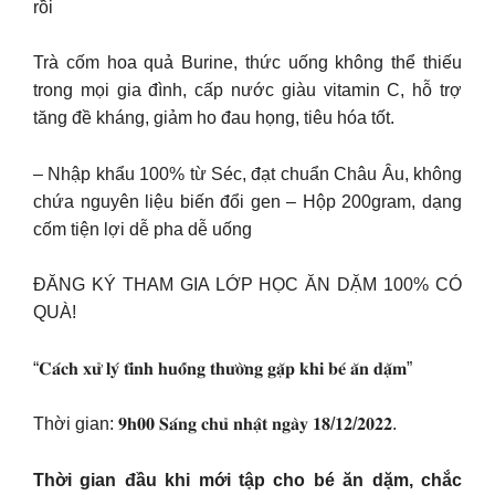
rồi
Trà cốm hoa quả Burine, thức uống không thể thiếu
trong mọi gia đình, cấp nước giàu vitamin C, hỗ trợ
tăng đề kháng, giảm ho đau họng, tiêu hóa tốt.
– Nhập khẩu 100% từ Séc, đạt chuẩn Châu Âu, không
chứa nguyên liệu biến đổi gen – Hộp 200gram, dạng
cốm tiện lợi dễ pha dễ uống
ĐĂNG KÝ THAM GIA LỚP HỌC ĂN DẶM 100% CÓ
QUÀ!
“𝐂𝐚́𝐜𝐡 𝐱𝐮̛̉ 𝐥𝐲́ 𝐭𝐢̀𝐧𝐡 𝐡𝐮𝐨̂́𝐧𝐠 𝐭𝐡𝐮̛𝐨̛̀𝐧𝐠 𝐠𝐚̣̆𝐩 𝐤𝐡𝐢 𝐛𝐞́ 𝐚̆𝐧 𝐝𝐚̣̆𝐦”
Thời gian: 𝟗𝐡𝟎𝟎 𝐒𝐚́𝐧𝐠 𝐜𝐡𝐮̉ 𝐧𝐡𝐚̣̂𝐭 𝐧𝐠𝐚̀𝐲 𝟏𝟖/𝟏𝟐/𝟐𝟎𝟐𝟐.
Thời gian đầu khi mới tập cho bé ăn dặm, chắc