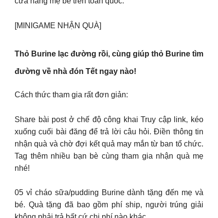
cửa hàng mẹ bé trên toàn quốc.
[MINIGAME NHẬN QUÀ]
Thỏ Burine lạc đường rồi, cùng giúp thỏ Burine tìm
đường về nhà đón Tết ngay nào!
Cách thức tham gia rất đơn giản:
Share bài post ở chế độ công khai Truy cập link, kéo
xuống cuối bài đăng để trả lời câu hỏi. Điền thông tin
nhận quà và chờ đợi kết quả may mắn từ ban tổ chức.
Tag thêm nhiều bạn bè cùng tham gia nhận quà mẹ
nhé!
05 vỉ cháo sữa/pudding Burine dành tặng đến mẹ và
bé. Quà tặng đã bao gồm phí ship, người trúng giải
không phải trả bất cứ chi phí nào khác.