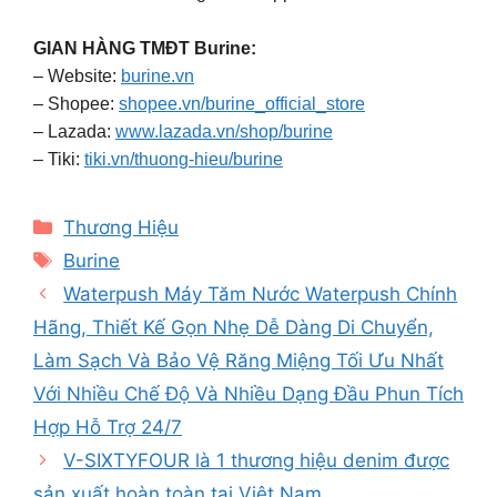
GIAN HÀNG TMĐT Burine:
– Website:
burine.vn
– Shopee:
shopee.vn/burine_official_store
– Lazada:
www.lazada.vn/shop/burine
– Tiki:
tiki.vn/thuong-hieu/burine
Categories
Thương Hiệu
Tags
Burine
Waterpush Máy Tăm Nước Waterpush Chính
Hãng, Thiết Kế Gọn Nhẹ Dễ Dàng Di Chuyển,
Làm Sạch Và Bảo Vệ Răng Miệng Tối Ưu Nhất
Với Nhiều Chế Độ Và Nhiều Dạng Đầu Phun Tích
Hợp Hỗ Trợ 24/7
V-SIXTYFOUR là 1 thương hiệu denim được
sản xuất hoàn toàn tại Việt Nam