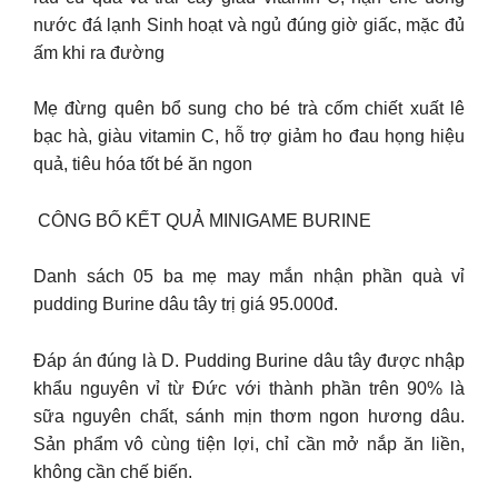
nước đá lạnh Sinh hoạt và ngủ đúng giờ giấc, mặc đủ
ấm khi ra đường
Mẹ đừng quên bổ sung cho bé trà cốm chiết xuất lê
bạc hà, giàu vitamin C, hỗ trợ giảm ho đau họng hiệu
quả, tiêu hóa tốt bé ăn ngon
️ CÔNG BỐ KẾT QUẢ MINIGAME BURINE
Danh sách 05 ba mẹ may mắn nhận phần quà vỉ
pudding Burine dâu tây trị giá 95.000đ.
Đáp án đúng là D. Pudding Burine dâu tây được nhập
khẩu nguyên vỉ từ Đức với thành phần trên 90% là
sữa nguyên chất, sánh mịn thơm ngon hương dâu.
Sản phẩm vô cùng tiện lợi, chỉ cần mở nắp ăn liền,
không cần chế biến.