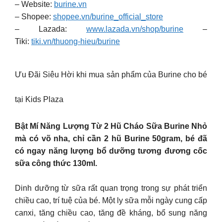
– Website:
burine.vn
– Shopee:
shopee.vn/burine_official_store
– Lazada:
www.lazada.vn/shop/burine
–
Tiki:
tiki.vn/thuong-hieu/burine
Ưu Đãi Siêu Hời khi mua sản phẩm của Burine cho bé
tại Kids Plaza
Bật Mí Năng Lượng Từ 2 Hũ Cháo Sữa Burine Nhỏ
mà có võ nha, chỉ cần 2 hũ Burine 50gram, bé đã
có ngay năng lượng bổ dưỡng tương đương cốc
sữa công thức 130ml.
Dinh dưỡng từ sữa rất quan trọng trong sự phát triển
chiều cao, trí tuệ của bé. Một ly sữa mỗi ngày cung cấp
canxi, tăng chiều cao, tăng đề kháng, bổ sung năng