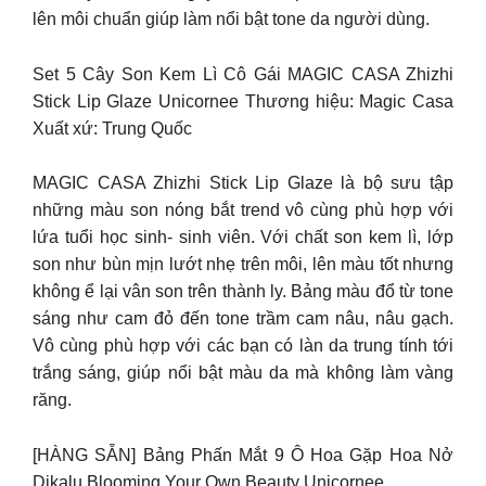
lên môi chuẩn giúp làm nổi bật tone da người dùng.
Set 5 Cây Son Kem Lì Cô Gái MAGIC CASA Zhizhi
Stick Lip Glaze Unicornee Thương hiệu: Magic Casa
Xuất xứ: Trung Quốc
MAGIC CASA Zhizhi Stick Lip Glaze là bộ sưu tập
những màu son nóng bắt trend vô cùng phù hợp với
lứa tuổi học sinh- sinh viên. Với chất son kem lì, lớp
son như bùn mịn lướt nhẹ trên môi, lên màu tốt nhưng
không ể lại vân son trên thành ly. Bảng màu đổ từ tone
sáng như cam đỏ đến tone trầm cam nâu, nâu gạch.
Vô cùng phù hợp với các bạn có làn da trung tính tới
trắng sáng, giúp nổi bật màu da mà không làm vàng
răng.
[HÀNG SẴN] Bảng Phấn Mắt 9 Ô Hoa Gặp Hoa Nở
Dikalu Blooming Your Own Beauty Unicornee