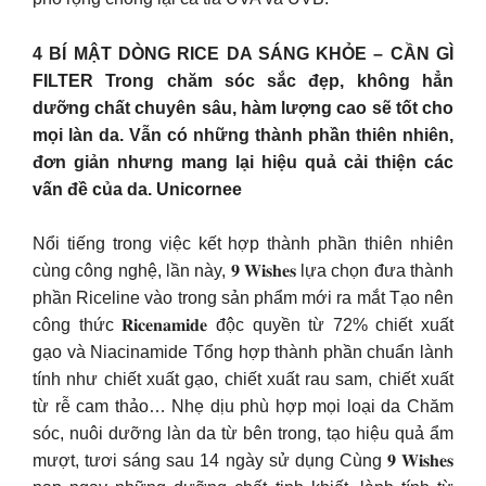
4 BÍ MẬT DÒNG RICE DA SÁNG KHỎE – CẦN GÌ
FILTER Trong chăm sóc sắc đẹp, không hẳn
dưỡng chất chuyên sâu, hàm lượng cao sẽ tốt cho
mọi làn da. Vẫn có những thành phần thiên nhiên,
đơn giản nhưng mang lại hiệu quả cải thiện các
vấn đề của da. Unicornee
Nổi tiếng trong việc kết hợp thành phần thiên nhiên
cùng công nghệ, lần này, 𝟗 𝐖𝐢𝐬𝐡𝐞𝐬 lựa chọn đưa thành
phần Riceline vào trong sản phẩm mới ra mắt Tạo nên
công thức 𝐑𝐢𝐜𝐞𝐧𝐚𝐦𝐢𝐝𝐞 độc quyền từ 72% chiết xuất
gạo và Niacinamide Tổng hợp thành phần chuẩn lành
tính như chiết xuất gạo, chiết xuất rau sam, chiết xuất
từ rễ cam thảo… Nhẹ dịu phù hợp mọi loại da Chăm
sóc, nuôi dưỡng làn da từ bên trong, tạo hiệu quả ẩm
mượt, tươi sáng sau 14 ngày sử dụng Cùng 𝟗 𝐖𝐢𝐬𝐡𝐞𝐬