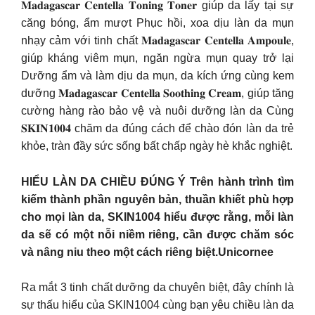
𝐌𝐚𝐝𝐚𝐠𝐚𝐬𝐜𝐚𝐫 𝐂𝐞𝐧𝐭𝐞𝐥𝐥𝐚 𝐓𝐨𝐧𝐢𝐧𝐠 𝐓𝐨𝐧𝐞𝐫 giúp da lấy tại sự
căng bóng, ẩm mượt Phục hồi, xoa dịu làn da mụn
nhạy cảm với tinh chất 𝐌𝐚𝐝𝐚𝐠𝐚𝐬𝐜𝐚𝐫 𝐂𝐞𝐧𝐭𝐞𝐥𝐥𝐚 𝐀𝐦𝐩𝐨𝐮𝐥𝐞,
giúp kháng viêm mụn, ngăn ngừa mụn quay trở lại
Dưỡng ẩm và làm dịu da mụn, da kích ứng cùng kem
dưỡng 𝐌𝐚𝐝𝐚𝐠𝐚𝐬𝐜𝐚𝐫 𝐂𝐞𝐧𝐭𝐞𝐥𝐥𝐚 𝐒𝐨𝐨𝐭𝐡𝐢𝐧𝐠 𝐂𝐫𝐞𝐚𝐦, giúp tăng
cường hàng rào bảo vệ và nuôi dưỡng làn da Cùng
𝐒𝐊𝐈𝐍𝟏𝟎𝟎𝟒 chăm da đúng cách để chào đón làn da trẻ
khỏe, tràn đầy sức sống bất chấp ngày hè khắc nghiệt.
HIỂU LÀN DA CHIỀU ĐÚNG Ý Trên hành trình tìm
kiếm thành phần nguyên bản, thuần khiết phù hợp
cho mọi làn da, SKIN1004 hiểu được rằng, mỗi làn
da sẽ có một nỗi niềm riêng, cần được chăm sóc
và nâng niu theo một cách riêng biệt.Unicornee
Ra mắt 3 tinh chất dưỡng da chuyên biệt, đây chính là
sự thấu hiểu của SKIN1004 cùng bạn yêu chiều làn da