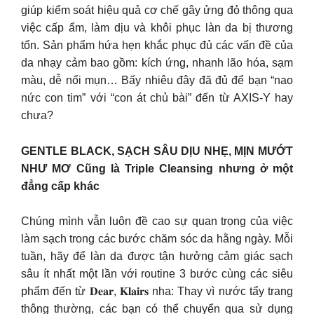
giúp kiểm soát hiệu quả cơ chế gây ửng đỏ thông qua
việc cấp ẩm, làm dịu và khôi phục làn da bị thương
tổn. Sản phẩm hứa hẹn khắc phục đủ các vấn đề của
da nhạy cảm bao gồm: kích ứng, nhanh lão hóa, sạm
màu, dễ nổi mụn… Bấy nhiêu đây đã đủ để bạn “nao
nức con tim” với “con át chủ bài” đến từ AXIS-Y hay
chưa?
GENTLE BLACK, SẠCH SÂU DỊU NHẸ, MỊN MƯỚT
NHƯ MƠ Cũng là Triple Cleansing nhưng ở một
đẳng cấp khác
Chúng mình vẫn luôn đề cao sự quan trọng của việc
làm sạch trong các bước chăm sóc da hằng ngày. Mỗi
tuần, hãy để làn da được tận hưởng cảm giác sạch
sâu ít nhất một lần với routine 3 bước cùng các siêu
phẩm đến từ 𝐃𝐞𝐚𝐫, 𝐊𝐥𝐚𝐢𝐫𝐬 nha: Thay vì nước tẩy trang
thông thường, các bạn có thể chuyển qua sử dụng