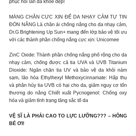
phục hồi làn da khỏe đẹp!
MÀNG CHẮN CỰC XỊN ĐỂ DA NHẠY CẢM TỰ TIN
ĐÓN NẮNG Là chân ái chống nắng cho da nhạy cảm,
Dr.G Brightening Up Sun+ mang đến lớp bảo vệ tối ưu
với các thành phần chống nắng cực xịn: Unicornee
ZinC Oxide: Thành phần chống nắng phổ rộng cho da
nhạy cảm, chống được cả tia UVA và UVB Titanium
Dioxide: Ngăn chặn tia UV và bảo vệ da khỏi nám
sạm, lão hóa Ethylhexyl Methoxycinnamate: Hấp thụ
và phân hủy tia UVB có hại cho da, giảm nguy cơ tổn
thương do nắng Chiết xuất Pycnogenol: Chống oxy
hóa và giảm tình trạng tăng sắc tố da
VỆ SĨ LÀ PHẢI CAO TO LỰC LƯỠNG??? – HÔNG
BÉ ƠI!