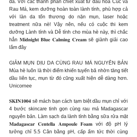
da. Với các thành phần chiết xuất từ dầu hoa Cúc và
Rau Má, kem dưỡng hoàn toàn lành tính, phù hợp cả
với làn da tổn thương do nặn mụn, laser hoặc
treatment nữa nè! Vậy nên, nếu có cuộc thi kem
dưỡng Lành tính và Dễ tính cho mùa hè này, thì chắc
hẳn 𝐌𝐢𝐝𝐧𝐢𝐠𝐡𝐭 𝐁𝐥𝐮𝐞 𝐂𝐚𝐥𝐦𝐢𝐧𝐠 𝐂𝐫𝐞𝐚𝐦 sẽ giành giải cao
lắm đây
GIẢM MỤN DỊU DA CÙNG RAU MÁ NGUYÊN BẢN
Mùa hè luôn là thời điểm khiến tuyến bã nhờn tăng tiết
dầu liên tục, mụn từ đó cũng xuất hiện dễ dàng hơn.
Unicornee
𝐒𝐊𝐈𝐍𝟏𝟎𝟎𝟒 sẽ mách bạn cách tạm biệt dầu mụn chỉ với
4 bước skincare tinh gọn cùng rau má Madagascar
nguyên bản. Làm sạch da lành tính bằng sữa rửa mặt
𝐌𝐚𝐝𝐚𝐠𝐚𝐬𝐜𝐚𝐫 𝐂𝐞𝐧𝐭𝐞𝐥𝐥𝐚 𝐀𝐦𝐩𝐨𝐮𝐥𝐞 𝐅𝐨𝐚𝐦 với độ pH lý
tưởng chỉ 5.5 Cân bằng pH, cấp ẩm tức thời cùng