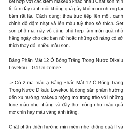
kết hợp với các kiểm makeup khác nhau Chất son mịn
lì, làm đầy rãnh môi không quá gây khô mooi nhưng lại
bám rất lâu Cách dùng: thoa trực tiếp lên môi, canh
chỉnh độ đậm nhạt và lên màu tuỳ theo sở thích. Set
son phô mai này vô cùng phù hợp làm món quà nhỏ
hằng ngày cho các bạn nữ hoặc những cô nàng có sở
thích thay đổi nhiều màu son.
Bảng Phấn Mắt 12 Ô Bóng Trăng Trong Nước Dikalu
Lovekou – G4 Unicornee
-> Có 2 mã màu ạ Bảng Phấn Mắt 12 Ô Bóng Trăng
Trong Nước Dikalu Lovekou là dòng sản phẩm hướng
đến xu hướng makeup mộng mơ trong trẻo với những
tone màu nhẹ nhàng và đầy thơ mộng như màu quả
mơ chín hay màu vàng ánh trăng.
Chất phấn thiên hướng mịn mềm nhẹ không quá lì và