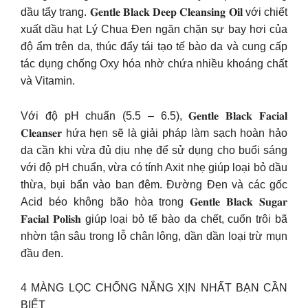
dầu tẩy trang. 𝐆𝐞𝐧𝐭𝐥𝐞 𝐁𝐥𝐚𝐜𝐤 𝐃𝐞𝐞𝐩 𝐂𝐥𝐞𝐚𝐧𝐬𝐢𝐧𝐠 𝐎𝐢𝐥 với chiết
xuất dầu hạt Lý Chua Đen ngăn chặn sự bay hơi của
độ ẩm trên da, thúc đẩy tái tạo tế bào da và cung cấp
tác dụng chống Oxy hóa nhờ chứa nhiều khoáng chất
và Vitamin.
Với độ pH chuẩn (5.5 – 6.5), 𝐆𝐞𝐧𝐭𝐥𝐞 𝐁𝐥𝐚𝐜𝐤 𝐅𝐚𝐜𝐢𝐚𝐥
𝐂𝐥𝐞𝐚𝐧𝐬𝐞𝐫 hứa hẹn sẽ là giải pháp làm sạch hoàn hảo
da cần khi vừa đủ dịu nhẹ để sử dụng cho buổi sáng
với độ pH chuẩn, vừa có tính Axit nhẹ giúp loại bỏ dầu
thừa, bụi bẩn vào ban đêm. Đường Đen và các gốc
Acid béo không bão hòa trong 𝐆𝐞𝐧𝐭𝐥𝐞 𝐁𝐥𝐚𝐜𝐤 𝐒𝐮𝐠𝐚𝐫
𝐅𝐚𝐜𝐢𝐚𝐥 𝐏𝐨𝐥𝐢𝐬𝐡 giúp loại bỏ tế bào da chết, cuốn trôi bã
nhờn tận sâu trong lỗ chân lông, dần dần loại trừ mụn
đầu đen.
4 MÀNG LỌC CHỐNG NẮNG XỊN NHẤT BẠN CẦN
BIẾT