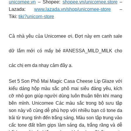
unicornee.vn
– Shopee:
shopee.vn/unicornee.store
–
Lazada:
www.lazada.vn/shop/unicornee-store
–
Tiki:
tiki?unicorn-store
Cả nhà yêu của Unicornee ơi. Đợt này em canh sale
dữ lắm mới có mấy bé #ANESSA_MILD_MILK cho
các chị em da nhạy cảm đây ạ.
Set 5 Son Phô Mai Magic Casa Cheese Lip Glaze với
kiểu dáng hộp màu sắc phô mai siêu đáng yêu, kích
cỡ nhỏ gọn giúp người dùng luôn thuận tiện khi mang
bên mình. Unicornee Các màu sắc trong bộ sưu tập
son này vô cùng dễ phù hợp với nhiều bạn có tone da
trải từ trung tính đến trắng sáng. Màu son tập trung vào
cấc tone đất trầm gips làm sáng da, trắng răng và dễ