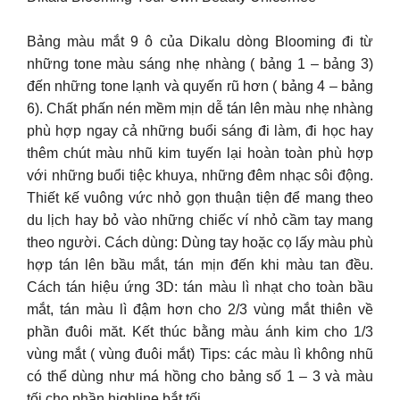
Bảng màu mắt 9 ô của Dikalu dòng Blooming đi từ
những tone màu sáng nhẹ nhàng ( bảng 1 – bảng 3)
đến những tone lạnh và quyến rũ hơn ( bảng 4 – bảng
6). Chất phấn nén mềm mịn dễ tán lên màu nhẹ nhàng
phù hợp ngay cả những buổi sáng đi làm, đi học hay
thêm chút màu nhũ kim tuyến lại hoàn toàn phù hợp
với những buổi tiệc khuya, những đêm nhạc sôi động.
Thiết kế vuông vức nhỏ gọn thuận tiện để mang theo
du lịch hay bỏ vào những chiếc ví nhỏ cầm tay mang
theo người. Cách dùng: Dùng tay hoặc cọ lấy màu phù
hợp tán lên bầu mắt, tán mịn đến khi màu tan đều.
Cách tán hiệu ứng 3D: tán màu lì nhạt cho toàn bầu
mắt, tán màu lì đậm hơn cho 2/3 vùng mắt thiên về
phần đuôi măt. Kết thúc bằng màu ánh kim cho 1/3
vùng mắt ( vùng đuôi mắt) Tips: các màu lì không nhũ
có thể dùng như má hồng cho bảng số 1 – 3 và màu
tối cho phần highline bắt tối.