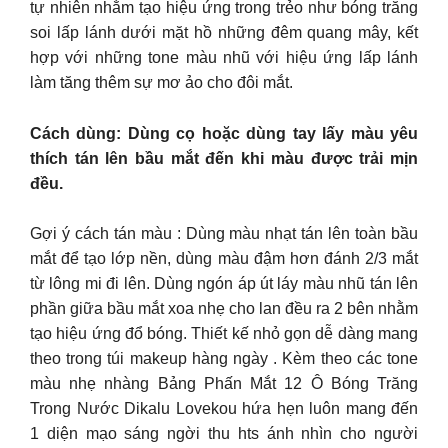
tự nhiên nhằm tạo hiệu ứng trong trẻo như bóng trăng
soi lấp lánh dưới mặt hồ những đêm quang mây, kết
hợp với những tone màu nhũ với hiệu ứng lấp lánh
làm tăng thêm sự mơ ảo cho đôi mắt.
Cách dùng: Dùng cọ hoặc dùng tay lấy màu yêu
thích tán lên bầu mắt đến khi màu được trải mịn
đều.
Gợi ý cách tán màu : Dùng màu nhạt tán lên toàn bầu
mắt để tạo lớp nền, dùng màu đậm hơn đánh 2/3 mắt
từ lông mi đi lên. Dùng ngón áp út láy màu nhũ tán lên
phần giữa bầu mắt xoa nhẹ cho lan đều ra 2 bên nhằm
tạo hiệu ứng đổ bóng. Thiết kế nhỏ gọn dễ dàng mang
theo trong túi makeup hàng ngày . Kèm theo các tone
màu nhẹ nhàng Bảng Phấn Mắt 12 Ô Bóng Trăng
Trong Nước Dikalu Lovekou hứa hẹn luôn mang đến
1 diện mạo sáng ngời thu hts ánh nhìn cho người