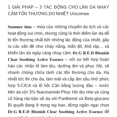
1 GIẢI PHÁP – 3 TÁC ĐỘNG CHO LÀN DA NHẠY
CẢM TỔN THƯƠNG DO NHIỆT Unicornee
𝐒𝐮𝐦𝐦𝐞𝐫 𝐭𝐢𝐦𝐞 – mùa của những chuyến du lịch và các
hoạt động vui chơi, nhưng cũng là thời điểm làn da dễ
bị tổn thương nhất bởi những tác động của nhiệt, gây
ra các vấn đề như cháy nắng, mẩn đỏ, khô ráp… và
khiến làn da ngày càng nhạy cảm. 𝐃𝐫.𝐆 𝐑.𝐄.𝐃 𝐁𝐥𝐞𝐦𝐢𝐬𝐡
𝐂𝐥𝐞𝐚𝐫 𝐒𝐨𝐨𝐭𝐡𝐢𝐧𝐠 𝐀𝐜𝐭𝐢𝐯𝐞 𝐄𝐬𝐬𝐞𝐧𝐜𝐞 – với sự kết hợp hoàn
hảo các nhân tố làm dịu, dưỡng ẩm và phục hồi, sẽ
nhanh chóng chữa lành các tổn thương cho da. Hạ
nhiệt tức thì cho da, làm mát và cấp ẩm sâu nhờ phức
hợp 5-CICA và lô hội Cân bằng lượng dầu – nước
trên da với 3% Niacinamide Phục hồi dịu nhẹ và củng
cố hàng rào bảo vệ da với Panthenol và Beta-glucans
Bí quyết đang ở trong tay bạn, đừng ngần ngại chọn
𝐃𝐫.𝐆 𝐑.𝐄.𝐃 𝐁𝐥𝐞𝐦𝐢𝐬𝐡 𝐂𝐥𝐞𝐚𝐫 𝐒𝐨𝐨𝐭𝐡𝐢𝐧𝐠 𝐀𝐜𝐭𝐢𝐯𝐞 𝐄𝐬𝐬𝐞𝐧𝐜𝐞 để