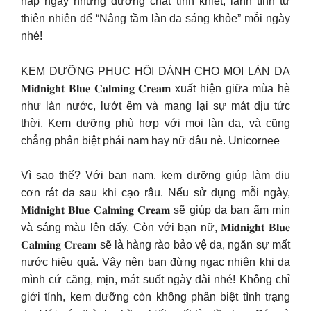
nạp ngay những dưỡng chất tinh khiết, lành tính từ
thiên nhiên để “Nâng tầm làn da sáng khỏe” mỗi ngày
nhé!
KEM DƯỠNG PHỤC HỒI DÀNH CHO MỌI LÀN DA
𝐌𝐢𝐝𝐧𝐢𝐠𝐡𝐭 𝐁𝐥𝐮𝐞 𝐂𝐚𝐥𝐦𝐢𝐧𝐠 𝐂𝐫𝐞𝐚𝐦 xuất hiện giữa mùa hè
như làn nước, lướt êm và mang lại sự mát dịu tức
thời. Kem dưỡng phù hợp với mọi làn da, và cũng
chẳng phân biệt phái nam hay nữ đâu nè. Unicornee
Vì sao thế? Với bạn nam, kem dưỡng giúp làm dịu
cơn rát da sau khi cạo râu. Nếu sử dụng mỗi ngày,
𝐌𝐢𝐝𝐧𝐢𝐠𝐡𝐭 𝐁𝐥𝐮𝐞 𝐂𝐚𝐥𝐦𝐢𝐧𝐠 𝐂𝐫𝐞𝐚𝐦 sẽ giúp da bạn ẩm mịn
và sáng màu lên đấy. Còn với bạn nữ, 𝐌𝐢𝐝𝐧𝐢𝐠𝐡𝐭 𝐁𝐥𝐮𝐞
𝐂𝐚𝐥𝐦𝐢𝐧𝐠 𝐂𝐫𝐞𝐚𝐦 sẽ là hàng rào bảo vệ da, ngăn sự mất
nước hiệu quả. Vậy nên bạn đừng ngạc nhiên khi da
mình cứ căng, mịn, mát suốt ngày dài nhé! Không chỉ
giới tính, kem dưỡng còn không phân biệt tình trạng