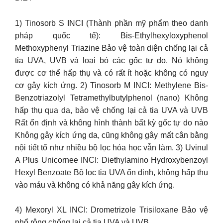
1) Tinosorb S INCI (Thành phần mỹ phẩm theo danh
pháp quốc tế): Bis-Ethylhexyloxyphenol
Methoxyphenyl Triazine Bảo vệ toàn diện chống lại cả
tia UVA, UVB và loại bỏ các gốc tự do. Nó không
được cơ thể hấp thụ và có rất ít hoặc không có nguy
cơ gây kích ứng. 2) Tinosorb M INCI: Methylene Bis-
Benzotriazolyl Tetramethylbutylphenol (nano) Không
hấp thụ qua da, bảo vệ chống lại cả tia UVA và UVB
Rất ổn định và không hình thành bất kỳ gốc tự do nào
Không gây kích ứng da, cũng không gây mất cân bằng
nội tiết tố như nhiều bộ lọc hóa học vẫn làm. 3) Uvinul
A Plus Unicornee INCI: Diethylamino Hydroxybenzoyl
Hexyl Benzoate Bộ lọc tia UVA ổn định, không hấp thụ
vào máu và không có khả năng gây kích ứng.
4) Mexoryl XL INCI: Drometrizole Trisiloxane Bảo vệ
phổ rộng chống lại cả tia UVA và UVB.