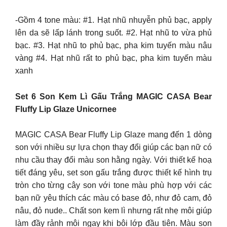
-Gồm 4 tone màu: #1. Hạt nhũ nhuyễn phủ bạc, apply
lên da sẽ lấp lánh trong suốt. #2. Hạt nhũ to vừa phủ
bạc. #3. Hạt nhũ to phủ bạc, pha kim tuyến màu nâu
vàng #4. Hạt nhũ rất to phủ bạc, pha kim tuyến màu
xanh
Set 6 Son Kem Lì Gấu Trắng MAGIC CASA Bear
Fluffy Lip Glaze Unicornee
MAGIC CASA Bear Fluffy Lip Glaze mang đến 1 dòng
son với nhiều sự lựa chọn thay đổi giúp các bạn nữ có
nhu cầu thay đổi màu son hằng ngày. Với thiết kế hoạ
tiết đáng yêu, set son gấu trắng được thiết kế hình trụ
tròn cho từng cây son với tone màu phù hợp với các
bạn nữ yêu thích các màu có base đỏ, như đỏ cam, đỏ
nâu, đỏ nude.. Chất son kem lì nhưng rất nhẹ môi giúp
làm đầy rảnh môi ngay khi bôi lớp đầu tiên. Màu son