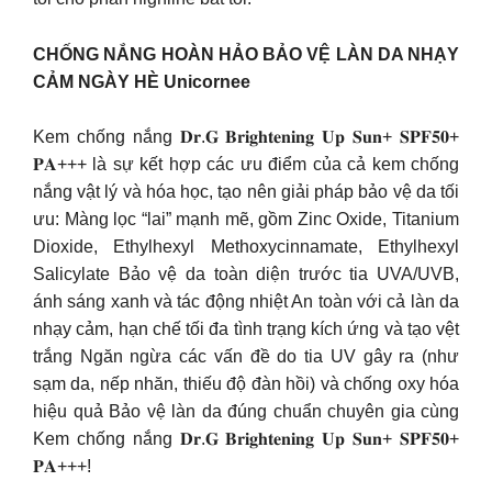
CHỐNG NẮNG HOÀN HẢO BẢO VỆ LÀN DA NHẠY
CẢM NGÀY HÈ Unicornee
Kem chống nắng 𝐃𝐫.𝐆 𝐁𝐫𝐢𝐠𝐡𝐭𝐞𝐧𝐢𝐧𝐠 𝐔𝐩 𝐒𝐮𝐧+ 𝐒𝐏𝐅𝟓𝟎+
𝐏𝐀+++ là sự kết hợp các ưu điểm của cả kem chống
nắng vật lý và hóa học, tạo nên giải pháp bảo vệ da tối
ưu: Màng lọc “lai” mạnh mẽ, gồm Zinc Oxide, Titanium
Dioxide, Ethylhexyl Methoxycinnamate, Ethylhexyl
Salicylate Bảo vệ da toàn diện trước tia UVA/UVB,
ánh sáng xanh và tác động nhiệt An toàn với cả làn da
nhạy cảm, hạn chế tối đa tình trạng kích ứng và tạo vệt
trắng Ngăn ngừa các vấn đề do tia UV gây ra (như
sạm da, nếp nhăn, thiếu độ đàn hồi) và chống oxy hóa
hiệu quả Bảo vệ làn da đúng chuẩn chuyên gia cùng
Kem chống nắng 𝐃𝐫.𝐆 𝐁𝐫𝐢𝐠𝐡𝐭𝐞𝐧𝐢𝐧𝐠 𝐔𝐩 𝐒𝐮𝐧+ 𝐒𝐏𝐅𝟓𝟎+
𝐏𝐀+++!