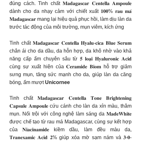
đúng cách. Tinh chất 𝐌𝐚𝐝𝐚𝐠𝐚𝐬𝐜𝐚𝐫 𝐂𝐞𝐧𝐭𝐞𝐥𝐥𝐚 𝐀𝐦𝐩𝐨𝐮𝐥𝐞
dành cho da nhạy cảm với chiết xuất 𝟏𝟎𝟎% 𝐫𝐚𝐮 𝐦𝐚́
𝐌𝐚𝐝𝐚𝐠𝐚𝐬𝐜𝐚𝐫 mang lại hiệu quả phục hồi, làm dịu làn da
trước tác động của môi trường, mụn viêm, kích ứng
Tinh chất 𝐌𝐚𝐝𝐚𝐠𝐚𝐬𝐜𝐚𝐫 𝐂𝐞𝐧𝐭𝐞𝐥𝐥𝐚 𝐇𝐲𝐚𝐥𝐮-𝐜𝐢𝐜𝐚 𝐁𝐥𝐮𝐞 𝐒𝐞𝐫𝐮𝐦
chân ái cho da dầu, da hỗn hợp, da khô nhờ vào khả
năng cấp ẩm chuyên sâu từ 𝟓 𝐥𝐨𝐚̣𝐢 𝐇𝐲𝐚𝐥𝐮𝐫𝐨𝐧𝐢𝐜 𝐀𝐜𝐢𝐝
cùng sự xuất hiện của 𝐂𝐞𝐫𝐚𝐦𝐢𝐝𝐞 𝐁𝐢𝐨𝐦 hỗ trợ giảm
sưng mụn, tăng sức mạnh cho da, giúp làn da căng
bóng, ẩm mượt
Unicornee
Tinh chất 𝐌𝐚𝐝𝐚𝐠𝐚𝐬𝐜𝐚𝐫 𝐂𝐞𝐧𝐭𝐞𝐥𝐥𝐚 𝐓𝐨𝐧𝐞 𝐁𝐫𝐢𝐠𝐡𝐭𝐞𝐧𝐢𝐧𝐠
𝐂𝐚𝐩𝐬𝐮𝐥𝐞 𝐀𝐦𝐩𝐨𝐮𝐥𝐞 cứu cánh cho làn da xỉn màu, thâm
mụn. Nổi trội với công nghệ làm sáng da 𝐌𝐚𝐝𝐞𝐖𝐡𝐢𝐭𝐞
được chế tạo từ rau má Madagascar, cùng sự kết hợp
của 𝐍𝐢𝐚𝐜𝐢𝐧𝐚𝐦𝐢𝐝𝐞 kiềm dầu, làm đều màu da,
𝐓𝐫𝐚𝐧𝐞𝐱𝐚𝐦𝐢𝐜 𝐀𝐜𝐢𝐝 𝟐% giúp xóa mờ sạm nám và 𝟑-𝟎-