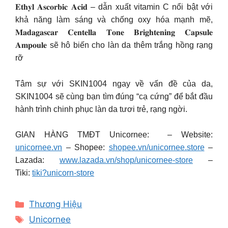
𝐄𝐭𝐡𝐲𝐥 𝐀𝐬𝐜𝐨𝐫𝐛𝐢𝐜 𝐀𝐜𝐢𝐝 – dẫn xuất vitamin C nổi bật với
khả năng làm sáng và chống oxy hóa mạnh mẽ,
𝐌𝐚𝐝𝐚𝐠𝐚𝐬𝐜𝐚𝐫 𝐂𝐞𝐧𝐭𝐞𝐥𝐥𝐚 𝐓𝐨𝐧𝐞 𝐁𝐫𝐢𝐠𝐡𝐭𝐞𝐧𝐢𝐧𝐠 𝐂𝐚𝐩𝐬𝐮𝐥𝐞
𝐀𝐦𝐩𝐨𝐮𝐥𝐞 sẽ hô biến cho làn da thêm trắng hồng rạng
rỡ
Tâm sự với SKIN1004 ngay về vấn đề của da,
SKIN1004 sẽ cùng bạn tìm đúng “cạ cứng” để bắt đầu
hành trình chinh phục làn da tươi trẻ, rạng ngời.
GIAN HÀNG TMĐT Unicornee: – Website:
unicornee.vn
– Shopee:
shopee.vn/unicornee.store
–
Lazada:
www.lazada.vn/shop/unicornee-store
–
Tiki:
tiki?unicorn-store
Categories
Thương Hiệu
Tags
Unicornee