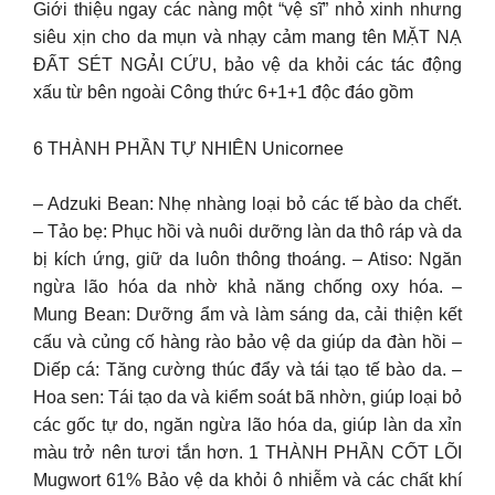
Giới thiệu ngay các nàng một “vệ sĩ” nhỏ xinh nhưng
siêu xịn cho da mụn và nhạy cảm mang tên MẶT NẠ
ĐẤT SÉT NGẢI CỨU, bảo vệ da khỏi các tác động
xấu từ bên ngoài Công thức 6+1+1 độc đáo gồm
6 THÀNH PHẦN TỰ NHIÊN Unicornee
– Adzuki Bean: Nhẹ nhàng loại bỏ các tế bào da chết.
– Tảo bẹ: Phục hồi và nuôi dưỡng làn da thô ráp và da
bị kích ứng, giữ da luôn thông thoáng. – Atiso: Ngăn
ngừa lão hóa da nhờ khả năng chống oxy hóa. –
Mung Bean: Dưỡng ẩm và làm sáng da, cải thiện kết
cấu và củng cố hàng rào bảo vệ da giúp da đàn hồi –
Diếp cá: Tăng cường thúc đẩy và tái tạo tế bào da. –
Hoa sen: Tái tạo da và kiểm soát bã nhờn, giúp loại bỏ
các gốc tự do, ngăn ngừa lão hóa da, giúp làn da xỉn
màu trở nên tươi tắn hơn. 1 THÀNH PHẦN CỐT LÕI
Mugwort 61% Bảo vệ da khỏi ô nhiễm và các chất khí