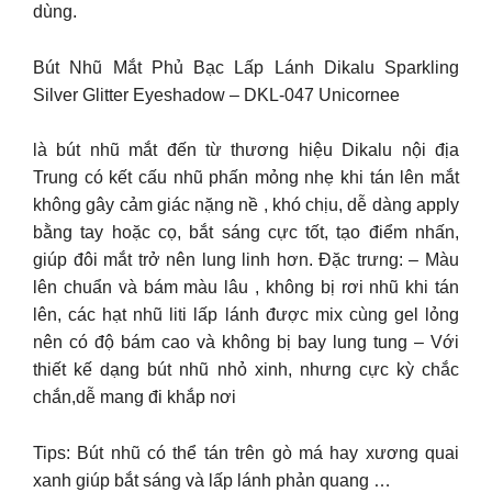
dùng.
Bút Nhũ Mắt Phủ Bạc Lấp Lánh Dikalu Sparkling
Silver Glitter Eyeshadow – DKL-047 Unicornee
là bút nhũ mắt đến từ thương hiệu Dikalu nội địa
Trung có kết cấu nhũ phấn mỏng nhẹ khi tán lên mắt
không gây cảm giác nặng nề , khó chịu, dễ dàng apply
bằng tay hoặc cọ, bắt sáng cực tốt, tạo điểm nhấn,
giúp đôi mắt trở nên lung linh hơn. Đặc trưng: – Màu
lên chuẩn và bám màu lâu , không bị rơi nhũ khi tán
lên, các hạt nhũ liti lấp lánh được mix cùng gel lỏng
nên có độ bám cao và không bị bay lung tung – Với
thiết kế dạng bút nhũ nhỏ xinh, nhưng cực kỳ chắc
chắn,dễ mang đi khắp nơi
Tips: Bút nhũ có thể tán trên gò má hay xương quai
xanh giúp bắt sáng và lấp lánh phản quang …