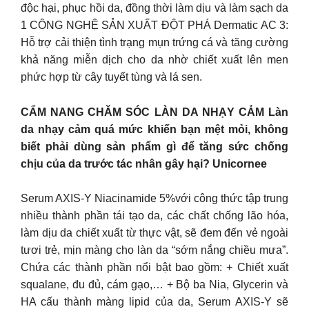
độc hại, phục hồi da, đồng thời làm dịu và làm sạch da
1 CÔNG NGHỆ SẢN XUẤT ĐỘT PHÁ Dermatic AC 3:
Hỗ trợ cải thiện tình trạng mụn trứng cá và tăng cường
khả năng miễn dịch cho da nhờ chiết xuất lên men
phức hợp từ cây tuyết tùng và lá sen.
CẨM NANG CHĂM SÓC LÀN DA NHẠY CẢM Làn
da nhạy cảm quá mức khiến bạn mệt mỏi, không
biết phải dùng sản phẩm gì để tăng sức chống
chịu của da trước tác nhân gây hại? Unicornee
Serum AXIS-Y Niacinamide 5%với công thức tập trung
nhiều thành phần tái tạo da, các chất chống lão hóa,
làm dịu da chiết xuất từ thực vật, sẽ đem đến vẻ ngoài
tươi trẻ, mịn màng cho làn da “sớm nắng chiều mưa”.
Chứa các thành phần nổi bật bao gồm: + Chiết xuất
squalane, đu đủ, cám gạo,… + Bộ ba Nia, Glycerin và
HA cấu thành màng lipid của da, Serum AXIS-Y sẽ