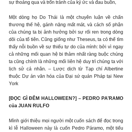
sự thoáng qua và trốn tránh của ký ức và đau buồn,
Một dòng họ Do Thái là một chuyên luận về chấn
thương thế hệ, gánh nặng mất mát, và cách số phận
của chúng ta bị ảnh hưởng bởi sự rối ren trong dòng
dõi của tổ tiên. Cũng giống như Theseus, ta có thể tìm
thấy nỗi buồn về sự thiếu tự do của mình: bởi vì ngay
cả những mối quan hệ bi thảm nhất ràng buộc chúng
ta cũng chính là những mối liên hệ duy trì chúng ta với
lịch sử cá nhân. – Lược dịch từ Tạp chí Albertine
thuộc Dự án văn hóa của Đại sứ quán Pháp tại New
York
[ĐỌC GÌ ĐÊM HALLOWEEN?] – PEDRO PA’RAMO
của JUAN RULFO
Mình giới thiệu mọi người một cuốn sách để đọc trong
kì lễ Halloween này là cuốn Pedro Páramo, một tiểu