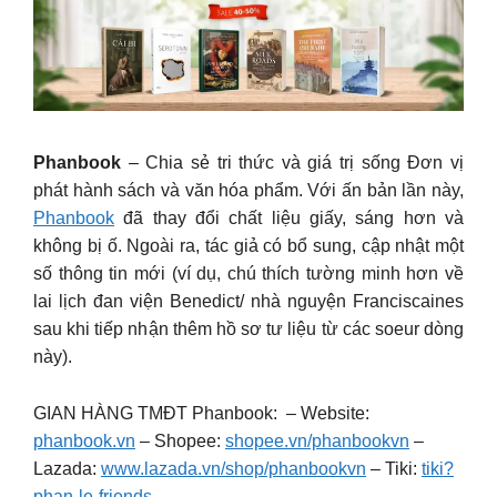
Phanbook
– Chia sẻ tri thức và giá trị sống Đơn vị
phát hành sách và văn hóa phẩm. Với ấn bản lần này,
Phanbook
đã thay đổi chất liệu giấy, sáng hơn và
không bị ố. Ngoài ra, tác giả có bổ sung, cập nhật một
số thông tin mới (ví dụ, chú thích tường minh hơn về
lai lịch đan viện Benedict/ nhà nguyện Franciscaines
sau khi tiếp nhận thêm hồ sơ tư liệu từ các soeur dòng
này).
GIAN HÀNG TMĐT Phanbook: – Website:
phanbook.vn
– Shopee:
shopee.vn/phanbookvn
–
Lazada:
www.lazada.vn/shop/phanbookvn
– Tiki:
tiki?
phan-le-friends