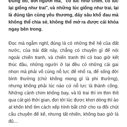
Đúng đó, đời người mà, “có lúc như chim, có lúc
lại giống như trai’’, và những lúc giống như trai, lại
là đúng tận cùng yêu thương, đáy sâu khổ đau mà
không thể chia sẻ, không thể mở ra được cái khóa
ngay bên trong.
Đọc mà ngẫm nghĩ, đúng là có những thế hệ của đất
nước, của trái đất này, chẳng có chuyện gì để nói
ngoài chiến tranh, và chiến tranh thì có bao giờ kết
thúc đâu, những người ở lại đều có những cái gai
nhọn mà phải vô cùng nỗ lực để nhổ ra, để sống đời
bình thường (chứ không mong gì là phi thường),
nhưng không phải lúc nào cứ nỗ lực là thành công.
Những cánh chim không bay, và lũ trai thì im thin thít
qua cát gió thời gian, đợi tới lúc được khơi dòng thì ào
ạt khốn khổ tìm cách xếp hình bắt chữ cho ra đôi chút
câu chuyện để kể, nhưng tất nhiên, không bao giờ là
đủ…