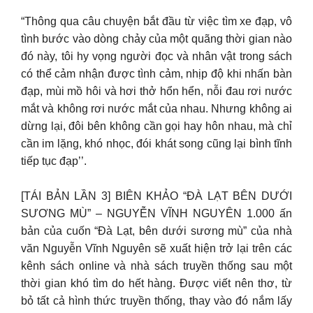
“Thông qua câu chuyện bắt đầu từ việc tìm xe đạp, vô
tình bước vào dòng chảy của một quãng thời gian nào
đó này, tôi hy vọng người đọc và nhân vật trong sách
có thể cảm nhận được tình cảm, nhịp độ khi nhấn bàn
đạp, mùi mồ hôi và hơi thở hổn hển, nỗi đau rơi nước
mắt và không rơi nước mắt của nhau. Nhưng không ai
dừng lại, đôi bên không cần gọi hay hôn nhau, mà chỉ
cần im lặng, khó nhọc, đói khát song cũng lại bình tĩnh
tiếp tục đạp’’.
[TÁI BẢN LẦN 3] BIÊN KHẢO “ĐÀ LẠT BÊN DƯỚI
SƯƠNG MÙ” – NGUYỄN VĨNH NGUYÊN 1.000 ấn
bản của cuốn “Đà Lạt, bên dưới sương mù” của nhà
văn Nguyễn Vĩnh Nguyên sẽ xuất hiện trở lại trên các
kênh sách online và nhà sách truyền thống sau một
thời gian khó tìm do hết hàng. Được viết nên thơ, từ
bỏ tất cả hình thức truyền thống, thay vào đó nắm lấy