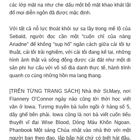
các lớp mặt nạ như che dấu một bộ mặt khao khát lật
đổ mọi diễn ngôn đã được mặc định.
Với tất cả nỗ lực thoát khỏi sự sa lầy trong mê lộ của
Sebald, người đọc cần một “cuộn chỉ của nàng
Ariadne” để không “sụp hố” ngăn cách giữa cái tôi tự
thuật, cái tôi trải nghiệm, với cái tôi đang kể lại, những
hình ảnh thật và sống động được cài đặt như một di
sản phi hư cấu với vô số địa danh thực tế, hành trình
quanh co cùng những hồn ma lang thang.
[TRÊN TỪNG TRANG SÁCH] Nhà thờ St.Mary, nơi
Flannery O’Connor ngày nào cũng tới thời học viết
văn ở Iowa. Tương truyền bà luôn ngồi ở hàng số 5,
dãy ghế bên phải. Iowa cũng là nơi bà viết cuốn tiểu
thuyết vĩ đại Wise Blood, Dòng Máu Khôn Ngoan.
Phanbook Một sáng Chúa nhật vào nhà thờ với một
người bạn theo đạo, lắp bắp hát chứ có biết hát đâu,