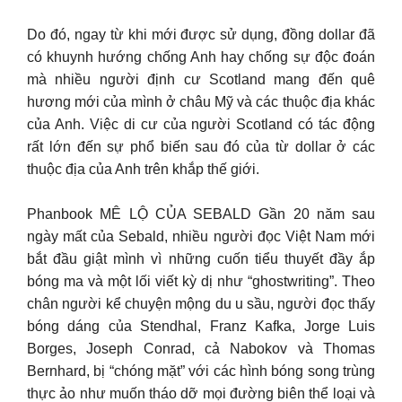
Do đó, ngay từ khi mới được sử dụng, đồng dollar đã
có khuynh hướng chống Anh hay chống sự độc đoán
mà nhiều người định cư Scotland mang đến quê
hương mới của mình ở châu Mỹ và các thuộc địa khác
của Anh. Việc di cư của người Scotland có tác động
rất lớn đến sự phổ biến sau đó của từ dollar ở các
thuộc địa của Anh trên khắp thế giới.
Phanbook MÊ LỘ CỦA SEBALD Gần 20 năm sau
ngày mất của Sebald, nhiều người đọc Việt Nam mới
bắt đầu giật mình vì những cuốn tiểu thuyết đầy ắp
bóng ma và một lối viết kỳ dị như “ghostwriting”. Theo
chân người kể chuyện mộng du u sầu, người đọc thấy
bóng dáng của Stendhal, Franz Kafka, Jorge Luis
Borges, Joseph Conrad, cả Nabokov và Thomas
Bernhard, bị “chóng mặt” với các hình bóng song trùng
thực ảo như muốn tháo dỡ mọi đường biên thể loại và