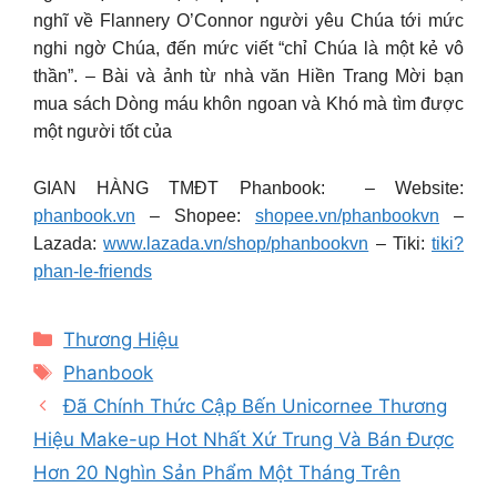
nghĩ về Flannery O’Connor người yêu Chúa tới mức
nghi ngờ Chúa, đến mức viết “chỉ Chúa là một kẻ vô
thần”. – Bài và ảnh từ nhà văn Hiền Trang Mời bạn
mua sách Dòng máu khôn ngoan và Khó mà tìm được
một người tốt của
GIAN HÀNG TMĐT Phanbook: – Website:
phanbook.vn
– Shopee:
shopee.vn/phanbookvn
–
Lazada:
www.lazada.vn/shop/phanbookvn
– Tiki:
tiki?
phan-le-friends
Categories
Thương Hiệu
Tags
Phanbook
Đã Chính Thức Cập Bến Unicornee Thương
Hiệu Make-up Hot Nhất Xứ Trung Và Bán Được
Hơn 20 Nghìn Sản Phẩm Một Tháng Trên