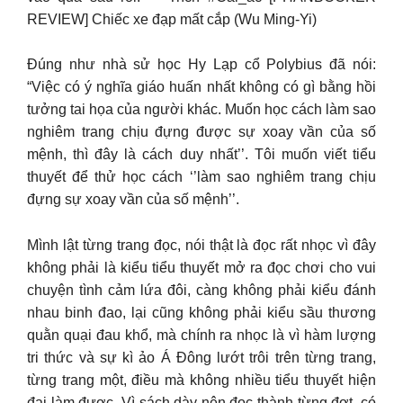
REVIEW] Chiếc xe đạp mất cắp (Wu Ming-Yi)
Đúng như nhà sử học Hy Lạp cổ Polybius đã nói:
“Việc có ý nghĩa giáo huấn nhất không có gì bằng hồi
tưởng tai họa của người khác. Muốn học cách làm sao
nghiêm trang chịu đựng được sự xoay vần của số
mệnh, thì đây là cách duy nhất’’. Tôi muốn viết tiểu
thuyết để thử học cách ‘’làm sao nghiêm trang chịu
đựng sự xoay vần của số mệnh’’.
Mình lật từng trang đọc, nói thật là đọc rất nhọc vì đây
không phải là kiểu tiểu thuyết mở ra đọc chơi cho vui
chuyện tình cảm lứa đôi, càng không phải kiểu đánh
nhau binh đao, lại cũng không phải kiểu sầu thương
quằn quại đau khổ, mà chính ra nhọc là vì hàm lượng
tri thức và sự kì ảo Á Đông lướt trôi trên từng trang,
từng trang một, điều mà không nhiều tiểu thuyết hiện
đại làm được. Vì sách dày nên đọc thành từng đợt, có