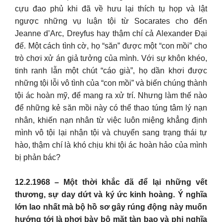
cựu đao phủ khi đã về hưu lại thích tụ họp và lật
ngược những vụ luận tội từ Socarates cho đến
Jeanne d’Arc, Dreyfus hay thậm chí cả Alexander Đại
đế. Một cách tình cờ, họ “săn” được một “con mồi” cho
trò chơi xử án giả tưởng của mình. Với sự khôn khéo,
tinh ranh lẫn một chút “cáo già”, họ dần khơi được
những tội lỗi vô tình của “con mồi” và biến chúng thành
tội ác hoàn mỹ, để mang ra xử trí. Nhưng làm thế nào
để những kẻ săn mồi này có thể thao túng tâm lý nạn
nhân, khiến nạn nhân từ việc luôn miệng khẳng định
mình vô tội lại nhận tội và chuyển sang trạng thái tự
hào, thậm chí là khó chịu khi tội ác hoàn hảo của mình
bị phản bác?
12.2.1968 – Một thời khắc đã để lại những vết
thương, sự day dứt và ký ức kinh hoàng. Ý nghĩa
lớn lao nhất mà bộ hồ sơ gây rúng động này muốn
hướng tới là phơi bày bộ mặt tàn bạo và phi nghĩa