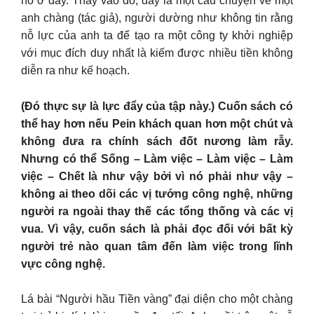
nó ở đây. Thay vào đó, đây là một câu chuyện về một
anh chàng (tác giả), người dường như không tin rằng
nỗ lực của anh ta để tạo ra một công ty khởi nghiệp
với mục đích duy nhất là kiếm được nhiều tiền không
diễn ra như kế hoạch.
(Đó thực sự là lực đẩy của tập này.) Cuốn sách có
thể hay hơn nếu Pein khách quan hơn một chút và
không đưa ra chính sách đốt nương làm rẫy.
Nhưng có thể Sống – Làm việc – Làm việc – Làm
việc – Chết là như vậy bởi vì nó phải như vậy –
không ai theo dõi các vị tướng công nghệ, những
người ra ngoài thay thế các tổng thống và các vị
vua. Vì vậy, cuốn sách là phải đọc đối với bất kỳ
người trẻ nào quan tâm đến làm việc trong lĩnh
vực công nghệ.
Lá bài “Người hầu Tiền vàng” đại diện cho một chàng