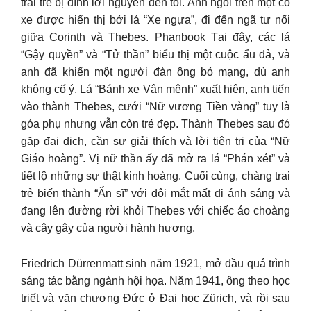
trai trẻ bị dính lời nguyền đen tối. Anh ngồi trên một cỗ
xe được hiển thị bởi lá “Xe ngựa”, đi đến ngã tư nối
giữa Corinth và Thebes. Phanbook Tại đây, các lá
“Gậy quyền” và “Tử thần” biểu thị một cuộc ẩu đả, và
anh đã khiến một người đàn ông bỏ mạng, dù anh
không cố ý. Lá “Bánh xe Vận mệnh” xuất hiện, anh tiến
vào thành Thebes, cưới “Nữ vương Tiền vàng” tuy là
góa phụ nhưng vẫn còn trẻ đẹp. Thành Thebes sau đó
gặp đại dịch, cần sự giải thích và lời tiên tri của “Nữ
Giáo hoàng”. Vị nữ thần ấy đã mở ra lá “Phán xét” và
tiết lộ những sự thật kinh hoàng. Cuối cùng, chàng trai
trẻ biến thành “Ẩn sĩ” với đôi mắt mất đi ánh sáng và
đang lên đường rời khỏi Thebes với chiếc áo choàng
và cây gậy của người hành hương.
Friedrich Dürrenmatt sinh năm 1921, mở đầu quá trình
sáng tác bằng ngành hội họa. Năm 1941, ông theo học
triết và văn chương Đức ở Đại học Zürich, và rồi sau