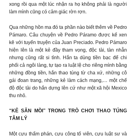
xong rồi qua một lúc nhận ra họ không phải là người
làm mình cũng có cảm giác rờn rợn.
Qua những hồn ma đó ta phần nào biết thêm về Pedro
Pámaro. Câu chuyện về Pedro Páramo được kể xen
kẽ với tuyến truyện của Juan Preciado. Pedro Pámaro
hiện lên là một kẻ đầy tham vọng, độc tài, tàn nhẫn
nhưng cũng rất si tình. Hắn ta dùng tiền bạc để chi
phối cả ngôi làng, tự tạo ra luật lệ cho riêng mình bằng
những đồng tiền, hắn thao túng từ cha xứ, những cô
gái đoan trang, những kẻ làm cách mạng,… một chế
độ độc tài do hắn dựng lên cứ như một xã hội Mexico
thu nhỏ.
“KẺ SĂN MỒI” TRONG TRÒ CHƠI THAO TÚNG
TÂM LÝ
Một cựu thẩm phán, cựu công tố viên, cựu luật sư và