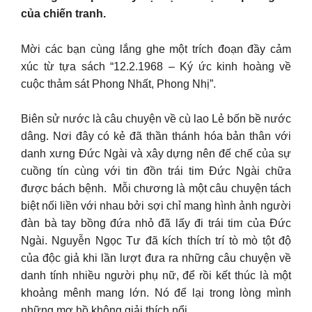
của chiến tranh.
Mời các bạn cùng lắng ghe một trích đoạn đầy cảm
xúc từ tựa sách “12.2.1968 – Ký ức kinh hoàng về
cuộc thảm sát Phong Nhất, Phong Nhị”.
Biên sử nước là câu chuyện về cù lao Lẻ bốn bề nước
dâng. Nơi đây có kẻ đã thần thánh hóa bản thân với
danh xưng Đức Ngài và xây dựng nên đế chế của sự
cuồng tín cùng với tin đồn trái tim Đức Ngài chữa
được bách bệnh. Mỗi chương là một câu chuyện tách
biệt nối liền với nhau bởi sợi chỉ mang hình ảnh người
đàn bà tay bồng đứa nhỏ đã lấy đi trái tim của Đức
Ngài. Nguyễn Ngọc Tư đã kích thích trí tò mò tột độ
của độc giả khi lần lượt đưa ra những câu chuyện về
danh tính nhiều người phụ nữ, để rồi kết thúc là một
khoảng mênh mang lớn. Nó để lại trong lòng mình
những mơ hồ không giải thích nổi.