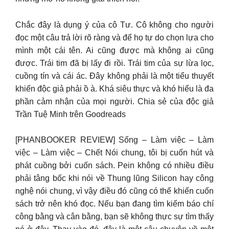
Chắc đây là dụng ý của cô Tư. Cô không cho người
đọc một câu trả lời rõ ràng và để họ tự do chọn lựa cho
mình một cái tên. Ai cũng được mà không ai cũng
được. Trái tim đã bị lấy đi rồi. Trái tim của sự lừa lọc,
cuồng tín và cái ác. Đây không phải là một tiểu thuyết
khiến độc giả phải ồ à. Khá siêu thực và khó hiểu là đa
phần cảm nhận của mọi người. Chia sẻ của độc giả
Trần Tuệ Minh trên Goodreads
[PHANBOOKER REVIEW] Sống – Làm việc – Làm
việc – Làm việc – Chết Nói chung, tôi bị cuốn hút và
phát cuồng bởi cuốn sách. Pein không có nhiều điều
phải tâng bốc khi nói về Thung lũng Silicon hay công
nghệ nói chung, vì vậy điều đó cũng có thể khiến cuốn
sách trở nên khó đọc. Nếu bạn đang tìm kiếm báo chí
công bằng và cân bằng, bạn sẽ không thực sự tìm thấy