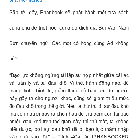
Sắp tới đây, Phanbook sẽ phát hành một tựa sách
cùng chủ đề triết học, cùng do dịch giả Bùi Văn Nam
Sơn chuyển ngữ. Các mọt có hóng cùng Ad không
nè?
“Bạo lực không ngừng tái lập sự hợp nhất giữa cái ác
và luân lý và sự đau khổ. Vì thế, hành động nào, dù
mang tính chính trị, giảm thiểu độ bạo lực do người
này gây ra cho người khác, cũng sẽ giảm thiểu mức
độ đau khổ trong thế giới. Nếu ta thử trừ đi sự đau khổ
mà con người gây ra cho nhau để thử xem còn lại bao
nhiêu đau khổ trên thế gian này, thì thú thật, ta không
biết được, bởi sự đau khổ đã bị bạo lực thâm nhập
vào quá sâu rồi.” – Trích #Cái_ác [PHANBOOKER