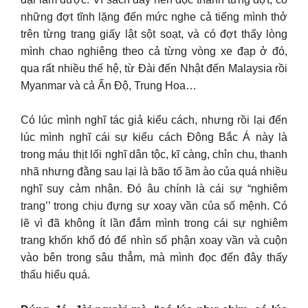
những đợt tĩnh lặng đến mức nghe cả tiếng mình thở
trên từng trang giấy lật sột soạt, và có đợt thấy lòng
mình chao nghiêng theo cả từng vòng xe đạp ở đó,
qua rất nhiều thế hệ, từ Đài đến Nhật đến Malaysia rồi
Myanmar và cả Ấn Độ, Trung Hoa…
Có lúc mình nghĩ tác giả kiểu cách, nhưng rồi lại đến
lúc mình nghĩ cái sự kiểu cách Đông Bắc Á này là
trong máu thịt lối nghĩ dân tộc, kĩ càng, chỉn chu, thanh
nhã nhưng đằng sau lại là bão tố ầm ào của quá nhiều
nghĩ suy cảm nhận. Đó âu chính là cái sự “nghiêm
trang’’ trong chịu đựng sự xoay vần của số mệnh. Có
lẽ vì đã không ít lần đắm mình trong cái sự nghiêm
trang khốn khổ đó để nhìn số phận xoay vần và cuộn
vào bên trong sâu thẳm, mà mình đọc đến đây thấy
thấu hiểu quá.