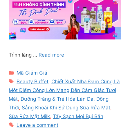
Trình làng …
Read more
Categories
Mã Giảm Giá
Tags
Beauty Buffet
,
Chiết Xuất Nha Đam Cũng Là
Một Điểm Cộng Lớn Mang Đến Cảm Giác Tươi
Mát
,
Dưỡng Trắng & Trẻ Hóa Làn Da. Đồng
Thời
,
Sảng Khoái Khi Sử Dụng Sữa Rửa Mặt
,
Sữa Rửa Mặt Milk
,
Tẩy Sạch Mọi Bụi Bẩn
Leave a comment