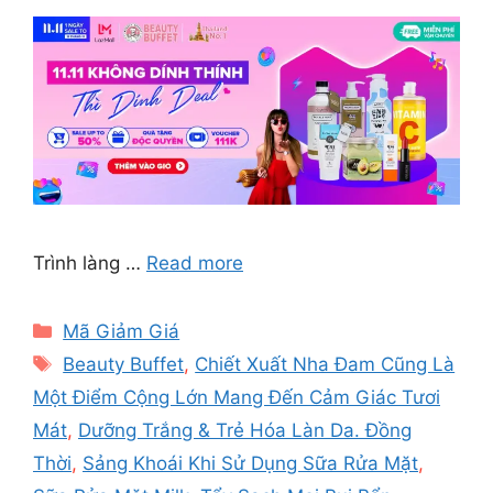
Trình làng …
Read more
Categories
Mã Giảm Giá
Tags
Beauty Buffet
,
Chiết Xuất Nha Đam Cũng Là
Một Điểm Cộng Lớn Mang Đến Cảm Giác Tươi
Mát
,
Dưỡng Trắng & Trẻ Hóa Làn Da. Đồng
Thời
,
Sảng Khoái Khi Sử Dụng Sữa Rửa Mặt
,