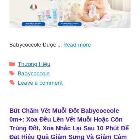
Babycoccole Được …
Read more
Categories
Thương Hiệu
Tags
Babycoccole
Leave a comment
Bút Chấm Vết Muỗi Đốt Babycoccole
0m+: Xoa Đều Lên Vết Muỗi Hoặc Côn
Trùng Đốt, Xoa Nhắc Lại Sau 10 Phút Để
Đạt Hiệu Quả Giảm Sưng Và Giảm Cảm