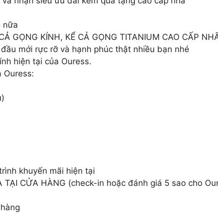
 và nhận siêu ưu đãi kèm quà tặng cao cấp nha
o nữa
ẤT CẢ GỌNG KÍNH, KỂ CẢ GỌNG TITANIUM CAO CẤP NH
i đầu mới rực rỡ và hạnh phúc thật nhiều bạn nhé
nh hiện tại của Ouress.
a Ouress:
u)
rình khuyến mãi hiện tại
ẠI CỬA HÀNG (check-in hoặc đánh giá 5 sao cho Our
 hàng