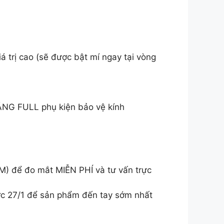
á trị cao (sẽ được bật mí ngay tại vòng
ẶNG FULL phụ kiện bảo vệ kính
M) để đo mắt MIỄN PHÍ và tư vấn trực
ước 27/1 để sản phẩm đến tay sớm nhất