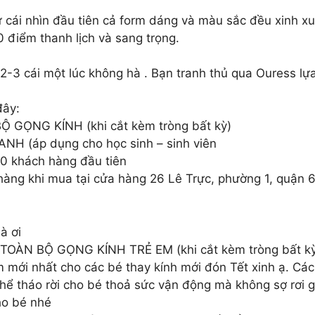
 cái nhìn đầu tiên cả form dáng và màu sắc đều xinh xu
0 điểm thanh lịch và sang trọng.
 2-3 cái một lúc không hà . Bạn tranh thủ qua Ouress lựa
đây:
GỌNG KÍNH (khi cắt kèm tròng bất kỳ)
(áp dụng cho học sinh – sinh viên
khách hàng đầu tiên
ng khi mua tại cửa hàng 26 Lê Trực, phường 1, quận 
à ơi
 TOÀN BỘ GỌNG KÍNH TRẺ EM (khi cắt kèm tròng bất k
mới nhất cho các bé thay kính mới đón Tết xinh ạ. Các 
 thể tháo rời cho bé thoả sức vận động mà không sợ rơi
ho bé nhé