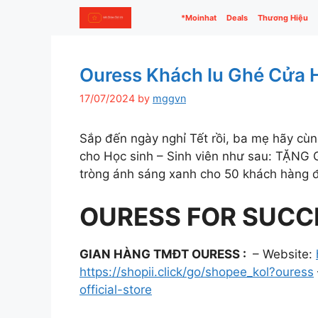
Skip
*Moinhat
Deals
Thương Hiệu
to
content
Ouress Khách Iu Ghé Cửa 
17/07/2024
by
mggvn
Sắp đến ngày nghỉ Tết rồi, ba mẹ hãy c
cho Học sinh – Sinh viên như sau: T
tròng ánh sáng xanh cho 50 khách hàng 
OURESS FOR SUCCE
GIAN HÀNG TMĐT OURESS :
– Website:
https://shopii.click/go/shopee_kol?ouress
official-store