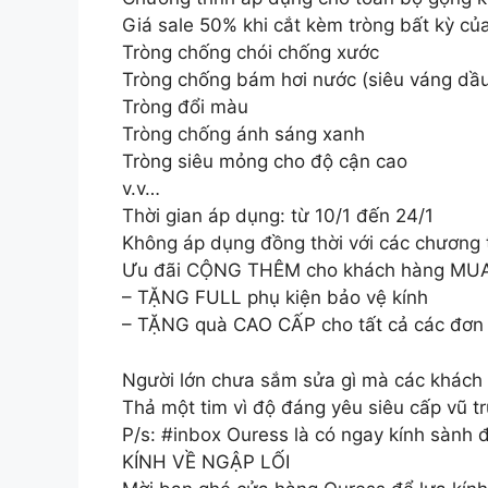
Giá sale 50% khi cắt kèm tròng bất kỳ củ
Tròng chống chói chống xước
Tròng chống bám hơi nước (siêu váng dầ
Tròng đổi màu
Tròng chống ánh sáng xanh
Tròng siêu mỏng cho độ cận cao
v.v…
Thời gian áp dụng: từ 10/1 đến 24/1
Không áp dụng đồng thời với các chương t
Ưu đãi CỘNG THÊM cho khách hàng MUA T
– TẶNG FULL phụ kiện bảo vệ kính
– TẶNG quà CAO CẤP cho tất cả các đơn
Người lớn chưa sắm sửa gì mà các khách 
Thả một tim vì độ đáng yêu siêu cấp vũ t
P/s: #inbox Ouress là có ngay kính sành 
KÍNH VỀ NGẬP LỐI