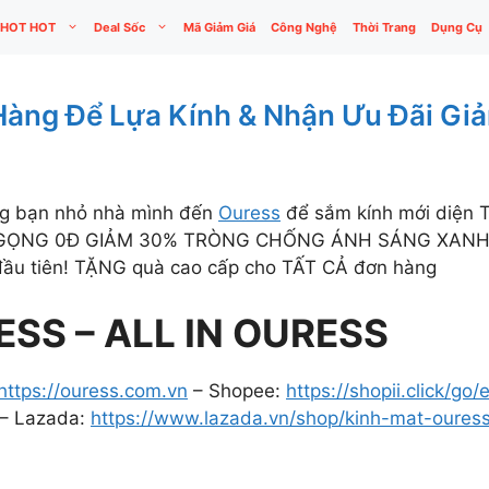
HOT HOT
Deal Sốc
Mã Giảm Giá
Công Nghệ
Thời Trang
Dụng Cụ
Hàng Để Lựa Kính & Nhận Ưu Đãi Gi
ùng bạn nhỏ nhà mình đến
Ouress
để sắm kính mới diện T
ẶNG GỌNG 0Đ GIẢM 30% TRÒNG CHỐNG ÁNH SÁNG XANH
đầu tiên! TẶNG quà cao cấp cho TẤT CẢ đơn hàng
SS – ALL IN OURESS
https://ouress.com.vn
– Shopee:
https://shopii.click/go
– Lazada:
https://www.lazada.vn/shop/kinh-mat-oures