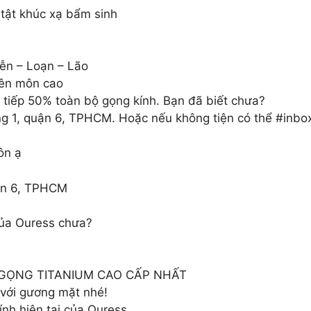
 tật khúc xạ bẩm sinh
iễn – Loạn – Lão
uyên môn cao
 tiếp 50% toàn bộ gọng kính. Bạn đã biết chưa?
g 1, quận 6, TPHCM. Hoặc nếu không tiện có thể #inbo
ôn ạ
uận 6, TPHCM
của Ouress chưa?
 GỌNG TITANIUM CAO CẤP NHẤT
với gương mặt nhé!
nh hiện tại của Ouress.