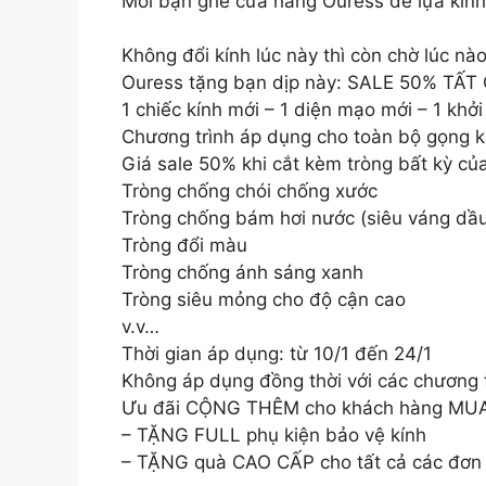
Mời bạn ghé cửa hàng Ouress để lựa kính
Không đổi kính lúc này thì còn chờ lúc nà
Ouress tặng bạn dịp này: SALE 50% T
1 chiếc kính mới – 1 diện mạo mới – 1 khở
Chương trình áp dụng cho toàn bộ gọng kí
Giá sale 50% khi cắt kèm tròng bất kỳ củ
Tròng chống chói chống xước
Tròng chống bám hơi nước (siêu váng dầ
Tròng đổi màu
Tròng chống ánh sáng xanh
Tròng siêu mỏng cho độ cận cao
v.v…
Thời gian áp dụng: từ 10/1 đến 24/1
Không áp dụng đồng thời với các chương t
Ưu đãi CỘNG THÊM cho khách hàng MUA T
– TẶNG FULL phụ kiện bảo vệ kính
– TẶNG quà CAO CẤP cho tất cả các đơn