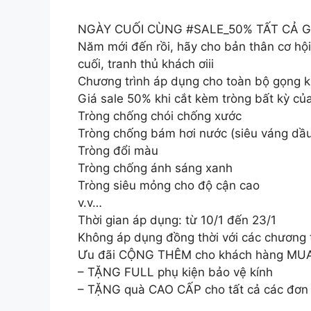
NGÀY CUỐI CÙNG #SALE_50% TẤT CẢ 
Năm mới đến rồi, hãy cho bản thân cơ hộ
cuối, tranh thủ khách ơiii
Chương trình áp dụng cho toàn bộ gọng kí
Giá sale 50% khi cắt kèm tròng bất kỳ củ
Tròng chống chói chống xước
Tròng chống bám hơi nước (siêu váng dầ
Tròng đổi màu
Tròng chống ánh sáng xanh
Tròng siêu mỏng cho độ cận cao
v.v…
Thời gian áp dụng: từ 10/1 đến 23/1
Không áp dụng đồng thời với các chương t
Ưu đãi CỘNG THÊM cho khách hàng MUA T
– TẶNG FULL phụ kiện bảo vệ kính
– TẶNG quà CAO CẤP cho tất cả các đơn