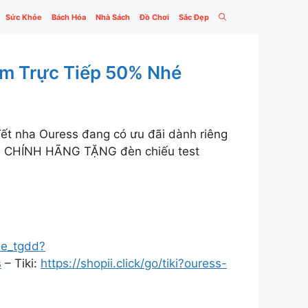
Sức Khỏe
Bách Hóa
Nhà Sách
Đồ Chơi
Sắc Đẹp
ảm Trực Tiếp 50% Nhé
ết nha Ouress đang có ưu đãi dành riêng
 CHÍNH HÃNG TẶNG đèn chiếu test
/ee_tgdd?
s
– Tiki:
https://shopii.click/go/tiki?ouress-