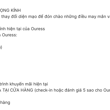
GỌNG KÍNH
i thay đổi diện mạo để đón chào những điều may mắn v
nh hiện tại của Ouress
a Ouress:
u)
rình khuyến mãi hiện tại
ẠI CỬA HÀNG (check-in hoặc đánh giá 5 sao cho Our
 hàng