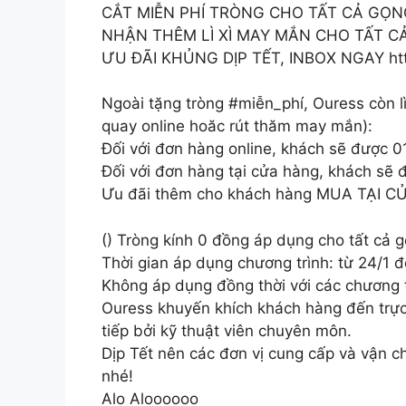
CẮT MIỄN PHÍ TRÒNG CHO TẤT CẢ GỌN
NHẬN THÊM LÌ XÌ MAY MẮN CHO TẤT 
ƯU ĐÃI KHỦNG DỊP TẾT, INBOX NGAY https
Ngoài tặng tròng #miễn_phí, Ouress còn lì
quay online hoăc rút thăm may mắn):
Đối với đơn hàng online, khách sẽ được 
Đối với đơn hàng tại cửa hàng, khách sẽ đư
Ưu đãi thêm cho khách hàng MUA TẠI CỬA
() Tròng kính 0 đồng áp dụng cho tất cả g
Thời gian áp dụng chương trình: từ 24/1 đ
Không áp dụng đồng thời với các chương t
Ouress khuyến khích khách hàng đến trực
tiếp bởi kỹ thuật viên chuyên môn.
Dịp Tết nên các đơn vị cung cấp và vận c
nhé!
Alo Aloooooo