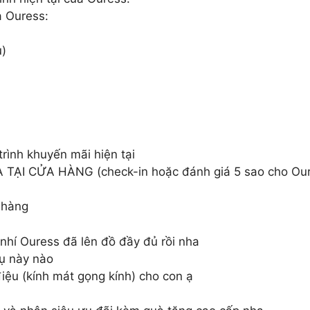
a Ouress:
u)
rình khuyến mãi hiện tại
ẠI CỬA HÀNG (check-in hoặc đánh giá 5 sao cho Our
 hàng
nhí Ouress đã lên đồ đầy đủ rồi nha
rụ này nào
điệu (kính mát gọng kính) cho con ạ