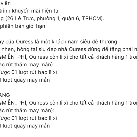
 viên
rình khuyến mãi hiện tại
ng (26 Lê Trực, phường 1, quận 6, TPHCM).
phiên bản giới hạn
ay của Ouress là một khách nam siêu dễ thương
p nhen, bông tai siu đẹp nhà Ouress dùng để tặng phái n
ỄN_PHÍ, Ou ress còn lì xì cho tất cả khách hàng 1 tro
oặc rút thăm may mắn):
ợc 01 lượt rút bao lì xì
01 lượt quay may mắn
HÀNG
ỄN_PHÍ, Ou ress còn lì xì cho tất cả khách hàng 1 tro
oặc rút thăm may mắn):
ợc 01 lượt rút bao lì xì
01 lượt quay may mắn