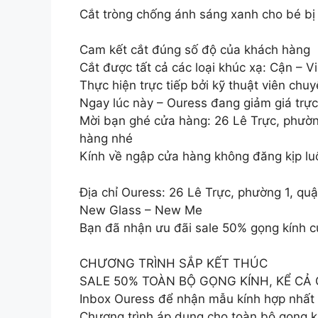
Cắt tròng chống ánh sáng xanh cho bé bị
Cam kết cắt đúng số độ của khách hàng
Cắt được tất cả các loại khúc xạ: Cận – V
Thực hiện trực tiếp bởi kỹ thuật viên ch
Ngay lúc này – Ouress đang giảm giá trực
Mời bạn ghé cửa hàng: 26 Lê Trực, phườn
hàng nhé
Kính về ngập cửa hàng không đăng kịp lu
Địa chỉ Ouress: 26 Lê Trực, phường 1, q
New Glass – New Me
Bạn đã nhận ưu đãi sale 50% gọng kính 
CHƯƠNG TRÌNH SẮP KẾT THÚC
SALE 50% TOÀN BỘ GỌNG KÍNH, KỂ CẢ
Inbox Ouress để nhận mẫu kính hợp nhất 
Chương trình áp dụng cho toàn bộ gọng kí