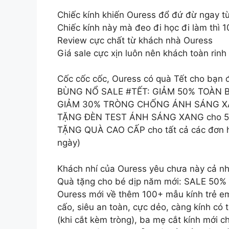
Chiếc kính khiến Ouress đổ đứ đừ ngay từ
Chiếc kính này mà đeo đi học đi làm thì 1
Review cực chất từ khách nhà Ouress
Giá sale cực xịn luôn nên khách toàn rinh
Cốc cốc cốc, Ouress có quà Tết cho bạn 
BÙNG NỔ SALE #TẾT: GIẢM 50% TOÀN BỘ 
GIẢM 30% TRÒNG CHỐNG ÁNH SÁNG XANH 
TẶNG ĐÈN TEST ÁNH SÁNG XANG cho 50 
TẶNG QUÀ CAO CẤP cho tất cả các đơn hà
ngày)
Khách nhí của Ouress yêu chưa này cả nh
Quà tặng cho bé dịp năm mới: SALE 50%
Ouress mới về thêm 100+ mẫu kính trẻ em 
cấo, siêu an toàn, cực dẻo, càng kính có
(khi cắt kèm tròng), ba mẹ cắt kính mới c