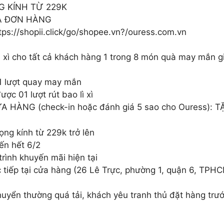
G KÍNH TỪ 229K
CẢ ĐƠN HÀNG
://shopii.click/go/shopee.vn?/ouress.com.vn
 xì cho tất cả khách hàng 1 trong 8 món quà may mắn gi
01 lượt quay may mắn
ợc 01 lượt rút bao lì xì
 HÀNG (check-in hoặc đánh giá 5 sao cho Ouress): T
ọng kính từ 229k trở lên
ến hết 6/2
rình khuyến mãi hiện tại
 tiếp tại cửa hàng (26 Lê Trực, phường 1, quận 6, TPHC
huyển thường quá tải, khách yêu tranh thủ đặt hàng tr