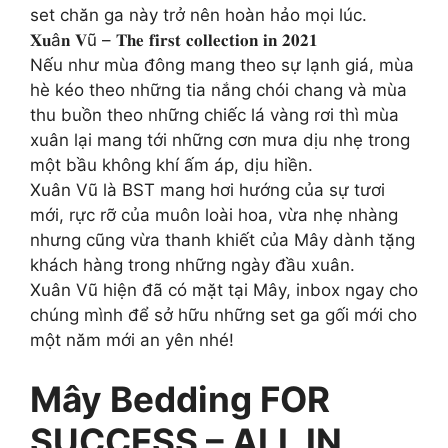
set chăn ga này trở nên hoàn hảo mọi lúc.
𝐗𝐮â𝐧 𝐕ũ – 𝐓𝐡𝐞 𝐟𝐢𝐫𝐬𝐭 𝐜𝐨𝐥𝐥𝐞𝐜𝐭𝐢𝐨𝐧 𝐢𝐧 𝟐𝟎𝟐𝟏
Nếu như mùa đông mang theo sự lạnh giá, mùa
hè kéo theo những tia nắng chói chang và mùa
thu buồn theo những chiếc lá vàng rơi thì mùa
xuân lại mang tới những cơn mưa dịu nhẹ trong
một bầu không khí ấm áp, dịu hiền.
Xuân Vũ là BST mang hơi hướng của sự tươi
mới, rực rỡ của muôn loài hoa, vừa nhẹ nhàng
nhưng cũng vừa thanh khiết của Mây dành tặng
khách hàng trong những ngày đầu xuân.
Xuân Vũ hiện đã có mặt tại Mây, inbox ngay cho
chúng mình để sở hữu những set ga gối mới cho
một năm mới an yên nhé!
Mây Bedding FOR
SUCCESS – ALL IN