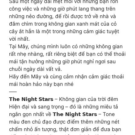
Sau một ngày dài mệt mỏi với những bận rồn
công việc và những giờ phút lang thang trên
những nẻo đường, để rồi được trở về nhà và
đắm chìm trong không gian xanh mát của cỏ
cây ắt hẳn là một trong những cảm giác tuyệt
vời nhất.
Tại Mây, chúng mình luôn có những không gian
rất nhẹ nhàng, rất riêng biệt để bạn có thể thoải
mái tận hưởng những giờ phút nghỉ ngơi sau
chuỗi ngày dài vất vả.
Hãy đến Mây và cùng cảm nhận cảm giác thoải
mái hoàn hảo này bạn nhé
—–
𝗧𝗵𝗲 𝗡𝗶𝗴𝗵𝘁 𝗦𝘁𝗮𝗿𝘀 – Không gian của trời đêm
Hiện đại và sang trọng – đó là những miêu tả
ngắn gọn nhất về 𝗧𝗵𝗲 𝗡𝗶𝗴𝗵𝘁 𝗦𝘁𝗮𝗿𝘀 – Tone
màu đen chủ đạo được điểm thêm những nét
chấm nhỏ ấn tượng, thật đơn giản để đưa bạn