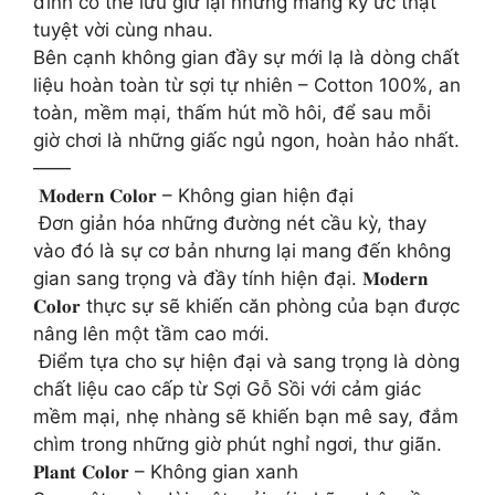
đình có thể lưu giữ lại những mảng ký ức thật
tuyệt vời cùng nhau.
Bên cạnh không gian đầy sự mới lạ là dòng chất
liệu hoàn toàn từ sợi tự nhiên – Cotton 100%, an
toàn, mềm mại, thấm hút mồ hôi, để sau mỗi
giờ chơi là những giấc ngủ ngon, hoàn hảo nhất.
——
️ 𝐌𝐨𝐝𝐞𝐫𝐧 𝐂𝐨𝐥𝐨𝐫 – Không gian hiện đại
️ Đơn giản hóa những đường nét cầu kỳ, thay
vào đó là sự cơ bản nhưng lại mang đến không
gian sang trọng và đầy tính hiện đại. 𝐌𝐨𝐝𝐞𝐫𝐧
𝐂𝐨𝐥𝐨𝐫 thực sự sẽ khiến căn phòng của bạn được
nâng lên một tầm cao mới.
️ Điểm tựa cho sự hiện đại và sang trọng là dòng
chất liệu cao cấp từ Sợi Gỗ Sồi với cảm giác
mềm mại, nhẹ nhàng sẽ khiến bạn mê say, đắm
chìm trong những giờ phút nghỉ ngơi, thư giãn.
𝐏𝐥𝐚𝐧𝐭 𝐂𝐨𝐥𝐨𝐫 – Không gian xanh