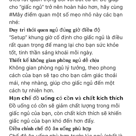
cho “giấc ngủ” trở nên hoàn hảo hơn, hãy cùng
#Mây điểm quan một số mẹo nhỏ này các bạn
nhé:
𝐃𝐮𝐲 𝐭𝐫ì 𝐭𝐡ó𝐢 𝐪𝐮𝐞𝐧 𝐧𝐠ủ đú𝐧𝐠 𝐠𝐢ờ đ𝐢ề𝐮 độ
“Setup” khung giờ cố định cho giấc ngủ là điều
rất quan trọng để mang lại cho bạn sức khỏe
tốt, tinh thần sảng khoái mỗi ngày.
𝐓𝐡𝐢ế𝐭 𝐤ế 𝐤𝐡ô𝐧𝐠 𝐠𝐢𝐚𝐧 𝐩𝐡ò𝐧𝐠 𝐧𝐠ủ 𝐝ễ 𝐜𝐡ị𝐮
Không gian phòng ngủ lý tưởng, theo phong
cách của bạn sẽ tạo cho bạn cảm giác thoải
mái, nhẹ nhàng, giúp cho giấc ngủ đến một
cách tự nhiên hơn.
𝗛ạ𝗻 𝗰𝗵ế đồ 𝘂ố𝗻𝗴 𝗰ó 𝗰ồ𝗻 𝘃à 𝗰𝗵ấ𝘁 𝗸í𝗰𝗵 𝘁𝗵í𝗰𝗵
Đồ uống có cồn sẽ giảm chất lượng trong mỗi
giấc ngủ của bạn, còn chất kích thích sẽ khiến
giấc ngủ của bạn khó đến hơn đấy.
Đ𝐢ề𝐮 𝐜𝐡ỉ𝐧𝐡 𝐜𝐡ế độ ă𝐧 𝐮ố𝐧𝐠 𝐩𝐡ù 𝐡ợ𝐩
Chế độ ăn uống phù hợp trước lúc ngủ (nhất là