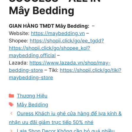
Mây Bedding
GIAN HÀNG TMĐT Mây Bedding:
–
Website:
https://maybedding.vn
–
Shopee:
https://shopii.click/go/ee_tgdd?
https://shopii.click/go/shopee_kol?
maybedding.official
–
Lazada:
https://www.lazada.vn/shop/may-
bedding-store
– Tiki:
https://shopii.click/go/tiki?
maybedding-store
Categories
Thương Hiệu
Tags
Mây Bedding
Ouress Khách iu ghé cửa hàng để lựa kính &
nhận ưu đãi giảm trực tiếp 50% nhé
Lala Shop Decor Không cần bỏ quá nhiều