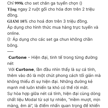
Chỉ 𝟗𝟗𝟗𝐤 cho set chăn ga tuyển chọn ()
𝐓ặ𝐧𝐠 ngay 2 ruột gối cho hóa đơn trên 2 triệu
đồng.
𝐆𝐈𝐀̉𝐌 𝟏𝟎% cho hoá đơn trên 3 triệu đồng.
Áp dụng cho hình thức mua hàng trực tuyến và
online.
(): Áp dụng cho các set ga chun không chần
bông.
—–
️ 𝗖𝘂𝗿𝘁𝗼𝗻𝗲 – Hiện đại, tinh tế trong từng đường
nét
️ Với 𝗖𝘂𝗿𝘁𝗼𝗻𝗲, lần đầu nhìn thấy là sự cá tính,
thêm vào đó là một chút phong cách tối giản mà
không thiếu đi sự hiện đại. Những đường kẻ
mạnh mẽ luôn khiến ta khó có thể rời mắt.
Sự hòa hợp giữa nét cá tính, hiện đại cùng dòng
chất liệu Modal từ sợi tự nhiên, “mềm mượt, mịn
màng, êm ái”, là điểm nhấn quan trọng để khiến