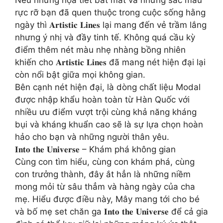
rực rỡ bạn đã quen thuộc trong cuộc sống hằng
ngày thì 𝐀𝐫𝐭𝐢𝐬𝐭𝐢𝐜 𝐋𝐢𝐧𝐞𝐬 lại mang đến vẻ trầm lắng
nhưng ý nhị và đầy tinh tế. Không quá cầu kỳ
điểm thêm nét màu nhẹ nhàng bồng nhiên
khiến cho 𝐀𝐫𝐭𝐢𝐬𝐭𝐢𝐜 𝐋𝐢𝐧𝐞𝐬 đã mang nét hiện đại lại
còn nổi bật giữa mọi không gian.
Bên cạnh nét hiện đại, là dòng chất liệu Modal
được nhập khẩu hoàn toàn từ Hàn Quốc với
nhiều ưu điểm vượt trội cùng khả năng kháng
bụi và kháng khuẩn cao sẽ là sự lựa chọn hoàn
hảo cho bạn và những người thân yêu.
𝐈𝐧𝐭𝐨 𝐭𝐡𝐞 𝐔𝐧𝐢𝐯𝐞𝐫𝐬𝐞 – Khám phá không gian
Cùng con tìm hiểu, cùng con khám phá, cùng
con trưởng thành, đây ắt hẳn là những niềm
mong mỏi từ sâu thẳm và hàng ngày của cha
mẹ. Hiểu được điều này, Mây mang tới cho bé
và bố mẹ set chăn ga 𝐈𝐧𝐭𝐨 𝐭𝐡𝐞 𝐔𝐧𝐢𝐯𝐞𝐫𝐬𝐞 để cả gia