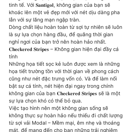
tinh tế. Với 𝐒𝐚𝐧𝐭𝐢𝐠𝐨𝐥, không gian của bạn sẽ
khoác lên một vẻ đẹp mới với nét dịu dàng pha
lẫn với sự lãng mạn ngập tràn.
Dòng chất liệu hoàn toàn từ sợi tự nhiên sẽ luôn
là sự lựa chọn hàng đầu, để quãng thời gian
nghỉ ngơi của bạn trở nên hoàn hảo nhất.
𝐂𝐡𝐞𝐜𝐤𝐞𝐫𝐞𝐝 𝐒𝐭𝐫𝐢𝐩𝐞𝐬 – Không gian hiện đại đầy cá
tính
Những họa tiết sọc kẻ luôn được xem là những
họa tiết trường tồn với thời gian về phong cách
cũng như nét đặc trưng vốn có. Và để làm nổi
bật sự cá tính, nét hiện đại ngay trong chính
không gian của bạn 𝐂𝐡𝐞𝐜𝐤𝐞𝐫𝐞𝐝 𝐒𝐭𝐫𝐢𝐩𝐞𝐬 sẽ là một
sự lựa chọn khó có thể bỏ qua.
Việc tạo hình nên một không gian sống sẽ
không thực sự hoàn hảo nếu thiếu đi chất lượng
từ sợi vải Modal – Mềm mại, êm nhẹ và thoáng
mát, để mang đến cho bạn những trải nghiệm