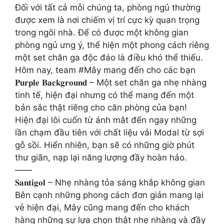
Đối với tất cả mỗi chúng ta, phòng ngủ thường
được xem là nơi chiếm vị trí cực kỳ quan trọng
trong ngôi nhà. Để có được một không gian
phòng ngủ ưng ý, thể hiện một phong cách riêng
một set chăn ga độc đáo là điều khó thể thiếu.
Hôm nay, team #Mây mang đến cho các bạn
𝐏𝐮𝐫𝐩𝐥𝐞 𝐁𝐚𝐜𝐤𝐠𝐫𝐨𝐮𝐧𝐝 – Một set chăn ga nhẹ nhàng
tinh tế, hiện đại nhưng có thể mang đến một
bản sắc thật riêng cho căn phòng của bạn!
Hiện đại lôi cuốn từ ánh mắt đến ngay những
lần chạm đầu tiên với chất liệu vải Modal từ sợi
gỗ sồi. Hiển nhiên, bạn sẽ có những giờ phút
thư giãn, nạp lại năng lượng đầy hoàn hảo.
——
𝐒𝐚𝐧𝐭𝐢𝐠𝐨𝐥 – Nhẹ nhàng tỏa sáng khắp không gian
Bên cạnh những phong cách đơn giản mang lại
vẻ hiện đại, Mây cũng mang đến cho khách
hàng những sự lựa chọn thật nhẹ nhàng và đầy