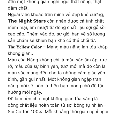
đến một không gian nghỉ ngơi thật riêng, thật
đậm chất.
Ngoài việc khoác trên mình vẻ đẹp khó cưỡng,
𝗧𝗵𝗲 𝗡𝗶𝗴𝗵𝘁 𝗦𝘁𝗮𝗿𝘀 còn nhận được cả tính chất
mềm mại, êm mượt từ dòng chất liệu sợi gỗ sồi
cao cấp. Thêm vào đó, sự giới hạn về số lượng
sản phẩm sẽ khiến bạn khó có thể chối từ.
𝐓𝐡𝐞 𝐘𝐞𝐥𝐥𝐨𝐰 𝐂𝐨𝐥𝐨𝐫 – Mang màu nắng lan tỏa khắp
không gian..
Màu của Nắng không chỉ là màu sắc ấm áp, rực
rỡ, màu của sự bình yên, tươi mới mà đó còn là
màu sắc mang đến cho ta những cảm giác yên
bình, gần gũi nhất. Một không gian ngập tràn
nắng mới sẽ luôn là điều bạn mong chờ để tận
hưởng mỗi ngày.
Để làm nền cho một không gian tỏa sáng là
dòng chất liệu hoàn toàn từ sợi bông tự nhiên –
Sợi Cotton 100%. Mỗi khoảng thời gian nghỉ ngơi