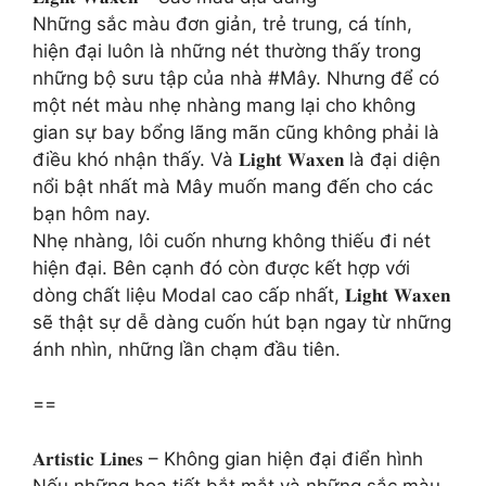
Những sắc màu đơn giản, trẻ trung, cá tính,
hiện đại luôn là những nét thường thấy trong
những bộ sưu tập của nhà #Mây. Nhưng để có
một nét màu nhẹ nhàng mang lại cho không
gian sự bay bổng lãng mãn cũng không phải là
điều khó nhận thấy. Và 𝐋𝐢𝐠𝐡𝐭 𝐖𝐚𝐱𝐞𝐧 là đại diện
nổi bật nhất mà Mây muốn mang đến cho các
bạn hôm nay.
Nhẹ nhàng, lôi cuốn nhưng không thiếu đi nét
hiện đại. Bên cạnh đó còn được kết hợp với
dòng chất liệu Modal cao cấp nhất, 𝐋𝐢𝐠𝐡𝐭 𝐖𝐚𝐱𝐞𝐧
sẽ thật sự dễ dàng cuốn hút bạn ngay từ những
ánh nhìn, những lần chạm đầu tiên.
==
𝐀𝐫𝐭𝐢𝐬𝐭𝐢𝐜 𝐋𝐢𝐧𝐞𝐬 – Không gian hiện đại điển hình
Nếu những họa tiết bắt mắt và những sắc màu