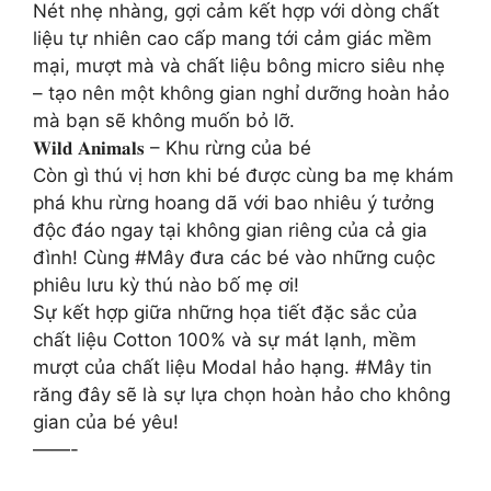
Nét nhẹ nhàng, gợi cảm kết hợp với dòng chất
liệu tự nhiên cao cấp mang tới cảm giác mềm
mại, mượt mà và chất liệu bông micro siêu nhẹ
– tạo nên một không gian nghỉ dưỡng hoàn hảo
mà bạn sẽ không muốn bỏ lỡ.
𝐖𝐢𝐥𝐝 𝐀𝐧𝐢𝐦𝐚𝐥𝐬 – Khu rừng của bé
Còn gì thú vị hơn khi bé được cùng ba mẹ khám
phá khu rừng hoang dã với bao nhiêu ý tưởng
độc đáo ngay tại không gian riêng của cả gia
đình! Cùng #Mây đưa các bé vào những cuộc
phiêu lưu kỳ thú nào bố mẹ ơi!
Sự kết hợp giữa những họa tiết đặc sắc của
chất liệu Cotton 100% và sự mát lạnh, mềm
mượt của chất liệu Modal hảo hạng. #Mây tin
răng đây sẽ là sự lựa chọn hoàn hảo cho không
gian của bé yêu!
——-