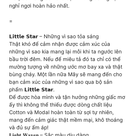
nghỉ ngơi hoàn hảo nhất.
=
𝗟𝗶𝘁𝘁𝗹𝗲 𝗦𝘁𝗮𝗿 – Những vì sao tỏa sáng
Thật khó để cảm nhận được cảm xúc của
những vì sao kia mang lại mỗi khi ta ngước lên
bầu trời đêm. Nếu để miêu tả đó ta chỉ có thể
mường tượng về những ước mơ bay xa và thật
bùng cháy. Một lần nữa Mây sẽ mang đến cho
bạn cảm xúc của những vì sao qua bộ sản
phẩm 𝗟𝗶𝘁𝘁𝗹𝗲 𝗦𝘁𝗮𝗿.
Để được hòa mình và tận hưởng những giấc mơ
ấy thì không thể thiếu được dòng chất liệu
Cotton và Modal hoàn toàn từ sợi tự nhiên,
mang đến cảm giác thật mềm mại, khô thoáng
và đủ sự ấm áp!
𝐋𝐢𝐠𝐡𝐭 𝐖𝐚𝐱𝐞𝐧 – Sắc màu dịu dàng