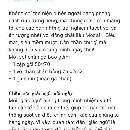
Không chỉ thể hiện ở bên ngoài bằng phong
cách đặc trưng riêng, mà chúng mình còn mang
tời cho các bạn những trải nghiệm tuyệt vời và
ấn tượng nhất với dòng chất liệu Modal – Siêu
mát, siêu mềm mượt. Còn chần chừ gì mà
không đến với chúng mình ngay thôi!
Một set chăn ga bao gồm:
– 1 cặp gối 50×70
– 1 vỏ chăn chần bông 2mx2m2
– 1 ga chun (hoặc ga chần)
——
𝐂𝐡ă𝐦 𝐬ó𝐜 𝐠𝐢ấ𝐜 𝐧𝐠ủ 𝐦ỗ𝐢 𝐧𝐠à𝐲
Mỗi “giấc ngủ” mang trong mình nhiệm vụ tái
tạo các tế bào của cơ thể, giúp bộ não trở nên
thông suốt và điều chỉnh cảm xúc của chúng ta
hàng ngày. Vì vậy, quan tâm đến “giấc ngủ” là
điều rất quan trọng đối với bất cứ ai. Để giúp