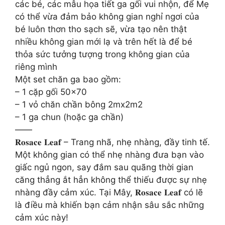
các bé, các mẫu họa tiết ga gối vui nhộn, để Mẹ
có thể vừa đảm bảo không gian nghỉ ngơi của
bé luôn thơn tho sạch sẽ, vừa tạo nên thật
nhiều không gian mới lạ và trên hết là để bé
thỏa sức tưởng tượng trong không gian của
riêng mình
Một set chăn ga bao gồm:
– 1 cặp gối 50×70
– 1 vỏ chăn chần bông 2mx2m2
– 1 ga chun (hoặc ga chần)
——
𝐑𝐨𝐬𝐚𝐜𝐞 𝐋𝐞𝐚𝐟 – Trang nhã, nhẹ nhàng, đầy tinh tế.
Một không gian có thể nhẹ nhàng đưa bạn vào
giấc ngủ ngon, say đắm sau quãng thời gian
căng thẳng ắt hẳn không thể thiếu được sự nhẹ
nhàng đầy cảm xúc. Tại Mây, 𝐑𝐨𝐬𝐚𝐜𝐞 𝐋𝐞𝐚𝐟 có lẽ
là điều mà khiến bạn cảm nhận sâu sắc những
cảm xúc này!