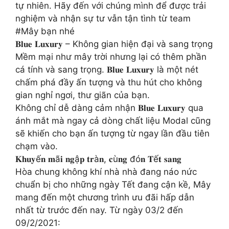
tự nhiên. Hãy đến với chúng mình để được trải
nghiệm và nhận sự tư vẫn tận tình từ team
#Mây bạn nhé
𝐁𝐥𝐮𝐞 𝐋𝐮𝐱𝐮𝐫𝐲 – Không gian hiện đại và sang trọng
Mềm mại như mây trời nhưng lại có thêm phần
cá tính và sang trọng. 𝐁𝐥𝐮𝐞 𝐋𝐮𝐱𝐮𝐫𝐲 là một nét
chấm phá đầy ấn tượng và thu hút cho không
gian nghỉ ngơi, thư giãn của bạn.
Không chỉ dễ dàng cảm nhận 𝐁𝐥𝐮𝐞 𝐋𝐮𝐱𝐮𝐫𝐲 qua
ánh mắt mà ngay cả dòng chất liệu Modal cũng
sẽ khiến cho bạn ấn tượng từ ngay lần đầu tiên
chạm vào.
️𝐊𝐡𝐮𝐲ế𝐧 𝐦ã𝐢 𝐧𝐠ậ𝐩 𝐭𝐫à𝐧, 𝐜ù𝐧𝐠 đó𝐧 𝐓ế𝐭 𝐬𝐚𝐧𝐠 ️
Hòa chung không khí nhà nhà đang náo nức
chuẩn bị cho những ngày Tết đang cận kề, Mây
mang đến một chương trình ưu đãi hấp dẫn
nhất từ trước đến nay. Từ ngày 03/2 đến
09/2/2021: