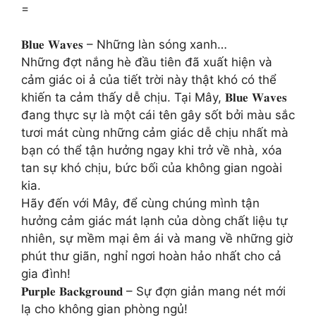
=
𝐁𝐥𝐮𝐞 𝐖𝐚𝐯𝐞𝐬 – Những làn sóng xanh…
Những đợt nắng hè đầu tiên đã xuất hiện và
cảm giác oi ả của tiết trời này thật khó có thể
khiến ta cảm thấy dễ chịu. Tại Mây, 𝐁𝐥𝐮𝐞 𝐖𝐚𝐯𝐞𝐬
đang thực sự là một cái tên gây sốt bởi màu sắc
tươi mát cùng những cảm giác dễ chịu nhất mà
bạn có thể tận hưởng ngay khi trở về nhà, xóa
tan sự khó chịu, bức bối của không gian ngoài
kia.
Hãy đến với Mây, để cùng chúng mình tận
hưởng cảm giác mát lạnh của dòng chất liệu tự
nhiên, sự mềm mại êm ái và mang về những giờ
phút thư giãn, nghỉ ngơi hoàn hảo nhất cho cả
gia đình!
𝐏𝐮𝐫𝐩𝐥𝐞 𝐁𝐚𝐜𝐤𝐠𝐫𝐨𝐮𝐧𝐝 – Sự đợn giản mang nét mới
lạ cho không gian phòng ngủ!