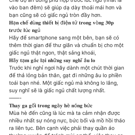
vào ban đêm) sẽ giúp dạ dày thoải mái hơn và
bạn cũng sẽ có giấc ngủ tròn đầy hơn.
𝐇ạ𝐧 𝐜𝐡ế 𝐝ù𝐧𝐠 𝐭𝐡𝐢ế𝐭 𝐛ị đ𝐢ệ𝐧 𝐭ử 𝐭𝐫𝐨𝐧𝐠 𝐯ò𝐧𝐠 𝟑𝟎𝐩
𝐭𝐫ướ𝐜 𝐥ú𝐜 𝐧𝐠ủ
Hãy để smartphone sang một bên, bạn sẽ có
thêm thời gian để thư giãn và chuẩn bị cho một
giấc ngủ thật ngon, thật sảng khoái,
𝐇ã𝐲 𝐭ạ𝐦 𝐠á𝐜 𝐥ạ𝐢 𝐧𝐡ữ𝐧𝐠 𝐬𝐮𝐲 𝐧𝐠𝐡ĩ â𝐮 𝐥𝐨
Trước khi nghỉ ngơi hãy dành một chút thời gian
để thả lỏng bản thân, gạt đi những âu lo phiền
toái bạn nhé. Một giấc ngủ mà không lo lắng,
suy nghĩ sẽ là giấc ngủ chất lượng nhất.
——-
𝐓𝐡𝐚𝐲 𝐠𝐚 𝐠ố𝐢 𝐭𝐫𝐨𝐧𝐠 𝐧𝐠à𝐲 𝐡è 𝐧ó𝐧𝐠 𝐛ứ𝐜
Mùa hè đến cũng là lúc mà ta cảm nhận được
nhiều nhất sự nóng nực, bức bối và mồ hồi tháo
ra liên tục. Bên cạnh việc phải thay quần áo