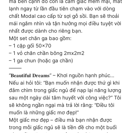
mà bên cạnh đó còn là cảm giác mềm mại, mát
lạnh ngay từ lần đầu tiên chạm vào với dòng
chất Modal cao cấp từ sợi gỗ sồi. Bạn sẽ thoải
mái ngắm nhìn và tận hưởng mọi điều tuyệt vời
nhất được dành cho riêng bạn.
Một set chăn ga bao gồm:
– 1 cặp gối 50×70
– 1 vỏ chăn chần bông 2mx2m2
– 1 ga chun (hoặc ga chần)
——–
“𝐁𝐞𝐚𝐮𝐭𝐢𝐟𝐮𝐥 𝐃𝐫𝐞𝐚𝐦𝐬” – Khơi nguồn hạnh phúc…
Nếu ai hỏi tôi: “Bạn muốn nhận được thứ gì khi
đắm chìm trong giấc ngủ để nạp lại năng lượng
sau một ngày dài tâm huyết với công việc?” Tôi
sẽ không ngần ngại mà trả lời rằng: “Điều tôi
muốn là những giấc mơ đẹp!”
Một giấc mơ đẹp – điều mà bạn nhận được
trong mỗi giấc ngủ sẽ là tiền đề cho một buổi