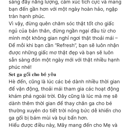
sáng đầy năng lượng, cảm xúc tích cực và mang
bạn đến gần hơn với một ngày hoàn hảo, ngập
tràn hạnh phúc.
Vì vậy, đừng quên chăm sóc thật tốt cho giấc
ngủ của bản thân, đừng ngần ngại đầu từ cho
mình một không gian nghỉ ngơi thật thoải mái –
Để mỗi khi bạn cần “Refresh”, bạn sẽ luôn nhận
được những giấc mơ thật đẹp và bạn sẽ luôn
sẵn sàng đón một ngày mới với thật nhiều hạnh
phúc nhé!
𝐒𝐞𝐭 𝐠𝐚 𝐠ố𝐢 𝐜𝐡𝐨 𝐛é 𝐲ê𝐮
Hè đến, cũng là lúc các bé dành nhiều thời gian
để vận động, thoải mái tham gia các hoạt động
khám phá ngoài trời. Đây cũng là lúc mà mẹ sẽ
dành thêm thời gian để thay chăn ga cho bé
thường xuyên do tiết trời nóng bức dễ khiến cho
ga gối bị bám mùi và bụi bẩn hơn.
Hiểu được điều này, Mây mang đến cho Mẹ và