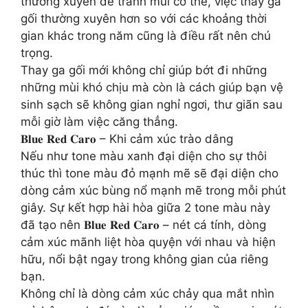
thường xuyên để tránh mùi cơ thể, việc thay ga
gối thường xuyên hơn so với các khoảng thời
gian khác trong năm cũng là điều rất nên chú
trọng.
Thay ga gối mới không chỉ giúp bớt đi những
những mùi khó chịu mà còn là cách giúp bạn vệ
sinh sạch sẽ không gian nghỉ ngơi, thư giãn sau
mỗi giờ làm việc căng thẳng.
𝐁𝐥𝐮𝐞 𝐑𝐞𝐝 𝐂𝐚𝐫𝐨 – Khi cảm xúc trào dâng
Nếu như tone màu xanh đại diện cho sự thôi
thúc thì tone màu đỏ mạnh mẽ sẽ đại diện cho
dòng cảm xúc bùng nổ mạnh mẽ trong mỗi phút
giây. Sự kết hợp hài hòa giữa 2 tone màu này
đã tạo nên 𝐁𝐥𝐮𝐞 𝐑𝐞𝐝 𝐂𝐚𝐫𝐨 – nét cá tính, dòng
cảm xúc mãnh liệt hòa quyện với nhau và hiện
hữu, nổi bật ngay trong không gian của riêng
bạn.
Không chỉ là dòng cảm xúc chảy qua mắt nhìn