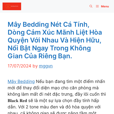
Skip
Menu
to
content
Mây Bedding Nét Cá Tính,
Dòng Cảm Xúc Mãnh Liệt Hòa
Quyện Với Nhau Và Hiện Hữu,
Nổi Bật Ngay Trong Không
Gian Của Riêng Bạn.
17/07/2024
by
mggvn
Mây Bedding
Nếu bạn đang tìm một điểm nhấn
mới để thay đổi diện mạo cho căn phòng mà
không làm mất đi nét đặc trưng, đầy lôi cuốn thì
𝐁𝐥𝐚𝐜𝐤 𝐑𝐞𝐝 sẽ là một sự lựa chọn đầy tính hấp
dẫn. Với 2 tone màu đen và đỏ hòa quyện với
nhau, cả không gian sẽ được nâng tầm một