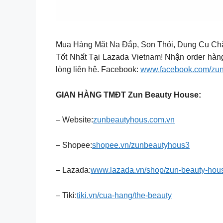
Mua Hàng Mặt Nạ Đắp, Son Thỏi, Dụng Cụ Ch
Tốt Nhất Tại Lazada Vietnam! Nhận order hàng
lòng liên hệ. Facebook:
www.facebook.com/zu
GIAN HÀNG TMĐT Zun Beauty House:
– Website:
zunbeautyhous.com.vn
– Shopee:
shopee.vn/zunbeautyhous3
– Lazada:
www.lazada.vn/shop/zun-beauty-hou
– Tiki:
tiki.vn/cua-hang/the-beauty