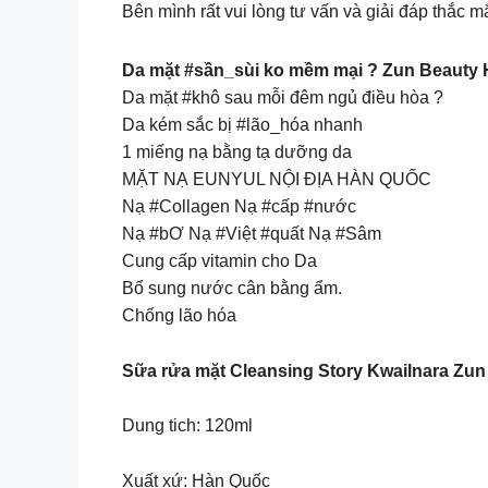
Bên mình rất vui lòng tư vấn và giải đáp thắc
Da mặt #sần_sùi ko mềm mại ? Zun Beauty
Da mặt #khô sau mỗi đêm ngủ điều hòa ?
Da kém sắc bị #lão_hóa nhanh
1 miếng nạ bằng tạ dưỡng da
MẶT NẠ EUNYUL NỘI ĐỊA HÀN QUỐC
Nạ #Collagen Nạ #cấp #nước
Nạ #bƠ Nạ #Việt #quất Nạ #Sâm
Cung cấp vitamin cho Da
Bổ sung nước cân bằng ẩm.
Chống lão hóa
Sữa rửa mặt Cleansing Story Kwailnara Zu
Dung tich: 120ml
Xuất xứ: Hàn Quốc