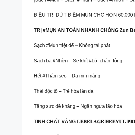
ĐIỀU TRỊ DỨT ĐIỂM MỤN CHO HƠN 60.00
TRỊ #MỤN AN TOÀN NHANH CHÓNG Zun Be
Sạch #Mụn triệt để – Không tái phát
Sạch bã #Nhờn – Se khít #Lỗ_chân_lông
Hết #Thâm sẹo – Da mịn màng
Thải độc tố – Trẻ hóa làn da
Tăng sức đề kháng – Ngăn ngừa lão hóa
TINH CHẤT VÀNG 𝐋𝐄𝐁𝐄𝐋𝐀𝐆𝐄 𝐇𝐄𝐄𝐘𝐔𝐋 