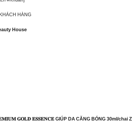
0 KHÁCH HÀNG
auty House
𝐑𝐄𝐌𝐈𝐔𝐌 𝐆𝐎𝐋𝐃 𝐄𝐒𝐒𝐄𝐍𝐂𝐄 GIÚP DA CĂNG BÓNG 30ml/ch