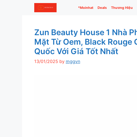
Skip
*Moinhat
Deals
Thương Hiệu
to
content
Zun Beauty House 1 Nhà P
Mặt Từ Oem, Black Rouge 
Quốc Với Giá Tốt Nhất
13/01/2025
by
mggvn