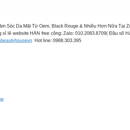
ăm Sóc Da Mặt Từ Oem, Black Rouge & Nhiều Hơn Nữa Tại Z
 sỉ lẻ website HÀN free công: Zalo: 010.2083.8709( Đầu số H
nbeautyhousevn
️ Hot line: 0988.303.395
se