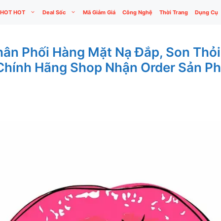
HOT HOT
Deal Sốc
Mã Giảm Giá
Công Nghệ
Thời Trang
Dụng Cụ
hân Phối Hàng Mặt Nạ Đắp, Son Thỏ
Chính Hãng Shop Nhận Order Sản P