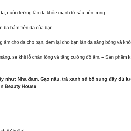
 da, nuôi dưỡng làn da khỏe mạnh từ sâu bên trong.
n bã bám trên da của bạn.
ỡng ẩm cho da cho bạn, đem lại cho bạn làn da sáng bóng và kh
àng, se khít lỗ chân lông và tăng cường độ ẩm. – Sản phẩm kh
 cây như: Nha đam, Gạo nâu, trà xanh sẽ bổ sung đầy đủ l
Zun Beauty House
ạch #Khuẩn]