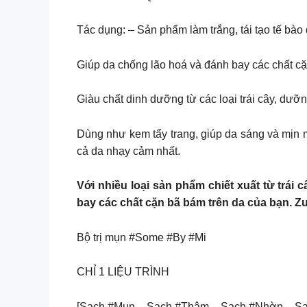
Tác dụng: – Sản phẩm làm trắng, tái tạo tế bào
Giúp da chống lão hoá và đánh bay các chất cặ
Giàu chất dinh dưỡng từ các loại trái cây, dư
Dùng như kem tẩy trang, giúp da sáng và mịn m
cả da nhạy cảm nhất.
Với nhiều loại sản phẩm chiết xuất từ trái
bay các chất cặn bã bám trên da của bạn. 
Bộ trị mụn #Some #By #Mi
CHỈ 1 LIỆU TRÌNH
[Sạch #Mụn – Sạch #Thâm – Sạch #Nhờn – S