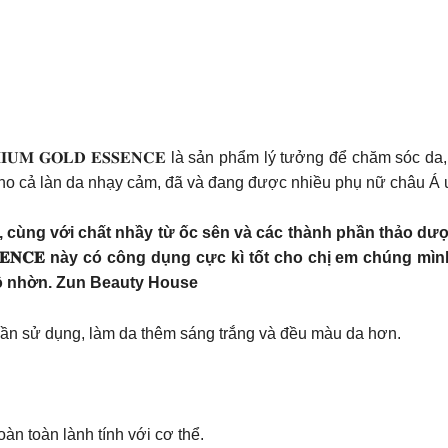
𝐄𝐌𝐈𝐔𝐌 𝐆𝐎𝐋𝐃 𝐄𝐒𝐒𝐄𝐍𝐂𝐄 là sản phẩm lý tưởng để chăm só
cho cả làn da nhạy cảm, đã và đang được nhiều phụ nữ châu Á
 cùng với chất nhầy từ ốc sên và các thành phần thảo d
𝐎𝐋𝐃 𝐄𝐒𝐒𝐄𝐍𝐂𝐄 này có công dụng cực kì tốt cho chị em ch
khô nhờn. Zun Beauty House
lần sử dụng, làm da thêm sáng trắng và đều màu da hơn.
n toàn lành tính với cơ thể.