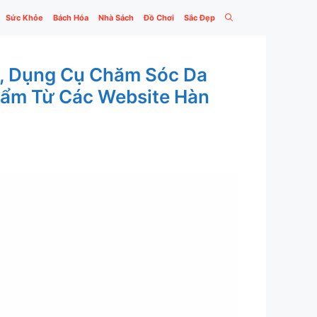
Sức Khỏe
Bách Hóa
Nhà Sách
Đồ Chơi
Sắc Đẹp
i, Dụng Cụ Chăm Sóc Da
hẩm Từ Các Website Hàn