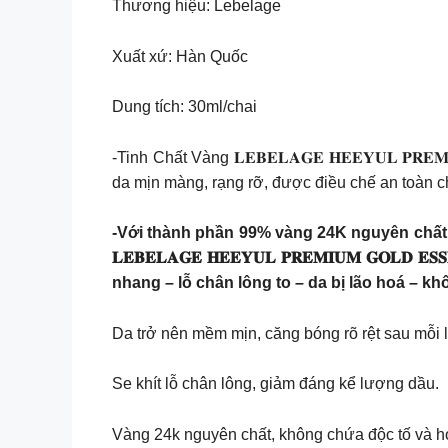
Thương hiệu: Lebelage
Xuất xứ: Hàn Quốc
Dung tích: 30ml/chai
-Tinh Chất Vàng 𝐋𝐄𝐁𝐄𝐋𝐀𝐆𝐄 𝐇𝐄𝐄𝐘𝐔𝐋 𝐏
da mịn màng, rạng rỡ, được điều chế an toàn 
-Với thành phần 99% vàng 24K nguyên chất,
𝐋𝐄𝐁𝐄𝐋𝐀𝐆𝐄 𝐇𝐄𝐄𝐘𝐔𝐋 𝐏𝐑𝐄𝐌𝐈𝐔𝐌 𝐆
nhang – lỗ chân lông to – da bị lão hoá – 
Da trở nên mềm mịn, căng bóng rõ rệt sau mỗi 
Se khít lỗ chân lông, giảm đáng kể lượng dầu.
Vàng 24k nguyên chất, không chứa độc tố và hoà