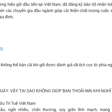
ơng hiệu gối đầu tiên tại Việt Nam, đã đăng ký bảo hộ nhãn h
ởi các chuyên gia đầu ngành giúp cải thiện chất lượng cuộ
ia đình.
am
hông thể bàn cãi khi gối được đánh giá rất tích cực từ phía ng
Y. VẬY TẠI SAO KHÔNG GIÚP BẠN THOẢI MÁI KHI NGHỈ 
ữu Trí Tuệ Việt Nam
u, ngồi nhiều, chấn thương, suy giãn tĩnh mạch, mang