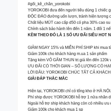
#gối_kê_chân_yorokobi
YOROKOBI đưa đến người tiêu dùng 1 chiếc g
ĐỘC ĐÁO đường uốn lượn, tránh hiện tượng căn
Chất liệu MÚT cao cấp d50 có pha 30% cao su n
Chính sách bảo hành lên đến 1 năm. 1 đổi 1 nế
KÈM THEO ĐÓ LÀ 1 SỐ ƯU ĐÃI SIÊU HOT 
GIẢM NGAY 15% và MIỄN PHÍ SHIP khi mua từ
Giảm 100k cho khách hàng m.ua 1 sản phẩm
Tặng kèm VỎ GẤM THUN trị giá lên đến 120k
ƯU ĐÃI CÓ THỜI GIAN – SỐ LƯỢNG CÓ HẠ
LỜI ĐẦU: YOROKOBI CHÚC TẤT CẢ KHÁCH
GIẢI ĐÁP THẮC MẮC
Hiện tại, YOROKOBI chỉ có tổng kho ở HÀ NỘ
Phí ship được YOROKOBI hỗ trợ 1 nửa nhân
Ngoài hỗ trợ ship khách hàng còn có nhiều ưu đã
Giảm 100k cho khách mua 1 sp