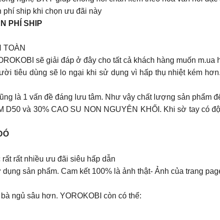
phí ship khi chọn ưu đãi này
N PHÍ SHIP
N TOÀN
ROKOBI sẽ giải đáp ở đây cho tất cả khách hàng muốn m.ua 
ời tiêu dùng sẽ lo ngại khi sử dụng vì hấp thụ nhiệt kém hơ
i cũng là 1 vấn đề đáng lưu tâm. Như vậy chất lượng sản phẩm đ
50 và 30% CAO SU NON NGUYÊN KHỐI. Khi sờ tay có độ nẩy v
ĐÓ
t rất nhiều ưu đãi siêu hấp dẫn
ử dụng sản phẩm. Cam kết 100% là ảnh thật- Ảnh của trang pag
ái bà ngủ sâu hơn. YOROKOBI còn có thể: