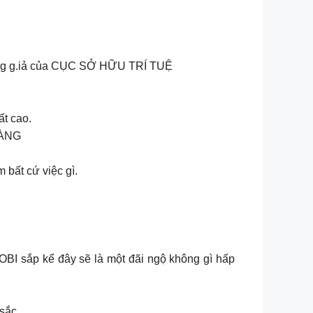
àng g.iả của CỤC SỞ HỮU TRÍ TUỆ
ất cao.
HÀNG
 bất cứ việc gì.
BI sắp kể đây sẽ là một đãi ngộ không gì hấp
 sắc