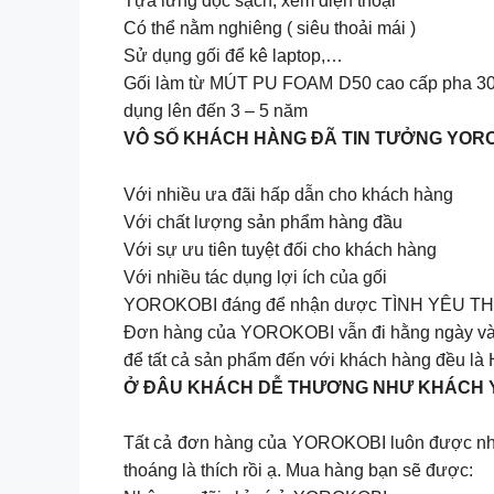
Tựa lưng đọc sạch, xem điện thoại
Có thể nằm nghiêng ( siêu thoải mái )
Sử dụng gối để kê laptop,…
Gối làm từ MÚT PU FOAM D50 cao cấp pha 30%
dụng lên đến 3 – 5 năm
VÔ SỐ KHÁCH HÀNG ĐÃ TIN TƯỞNG YOR
Với nhiều ưa đãi hấp dẫn cho khách hàng
Với chất lượng sản phẩm hàng đầu
Với sự ưu tiên tuyệt đối cho khách hàng
Với nhiều tác dụng lợi ích của gối
YOROKOBI đáng để nhận dược TÌNH YÊU T
Đơn hàng của YOROKOBI vẫn đi hằng ngày và đ
để tất cả sản phẩm đến với khách hàng đều l
Ở ĐÂU KHÁCH DỄ THƯƠNG NHƯ KHÁCH Y
Tất cả đơn hàng của YOROKOBI luôn được nhắc 
thoáng là thích rồi ạ. Mua hàng bạn sẽ được: