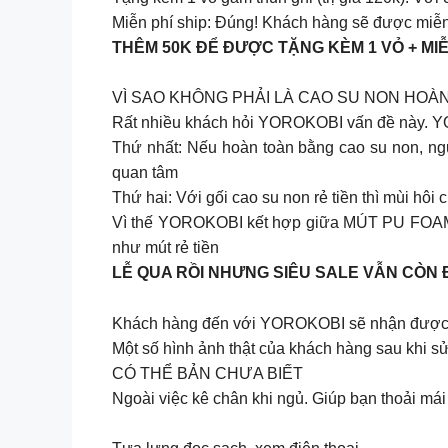
Miễn phí ship: Đúng! Khách hàng sẽ được miễn 
THÊM 50K ĐỂ ĐƯỢC TẶNG KÈM 1 VỎ + MIỄ
VÌ SAO KHÔNG PHẢI LÀ CAO SU NON HOÀ
Rất nhiều khách hỏi YOROKOBI vấn đề này. YO
Thứ nhất: Nếu hoàn toàn bằng cao su non, ngư
quan tâm
Thứ hai: Với gối cao su non rẻ tiền thì mùi hô
Vì thế YOROKOBI kết hợp giữa MÚT PU FOAM D
như mút rẻ tiền
LỄ QUA RỒI NHƯNG SIÊU SALE VẪN CÒN 
Khách hàng đến với YOROKOBI sẽ nhận được rấ
Một số hình ảnh thật của khách hàng sau khi s
CÓ THỂ BẢN CHƯA BIẾT
Ngoài việc kê chân khi ngủ. Giúp bạn thoải m