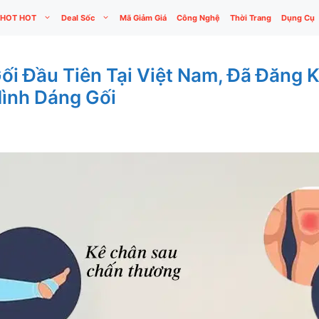
HOT HOT
Deal Sốc
Mã Giảm Giá
Công Nghệ
Thời Trang
Dụng Cụ
ối Đầu Tiên Tại Việt Nam, Đã Đăng 
ình Dáng Gối