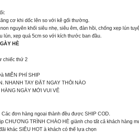
ối:
g cơ khi dốc lên so với kê gối thường.
on nguyên khối siêu nhẹ, siêu êm, đàn hồi, chống xẹp lún tuyệ
u lún, xẹp quá 5cm so với kích thước ban đầu.
NGÀY HÈ
 chiếc thứ 2
 và MIỄN PHÍ SHIP
N. NHANH TAY ĐẶT NGAY THÔI NÀO
 HÀNG NGÀY MỚI VUI VẺ
I. Các đơn hàng ngoại thành đều được SHIP COD.
 dịp CHƯƠNG TRÌNH CHÀO HÈ giành cho tất cả khách hàng m
i khác SIÊU HOT à khách có thể lựa chọn