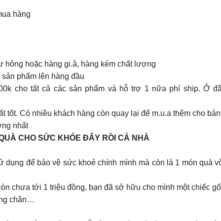
 mua hàng
ư hỏng hoặc hàng gi.ả, hàng kém chất lượng
 sản phẩm lên hàng đầu
00k cho tất cả các sản phẩm và hỗ trợ 1 nữa phí ship. Ở 
 tốt. Có nhiều khách hàng còn quay lại để m.u.a thêm cho bản 
ợng nhất
N QUÀ CHO SỨC KHỎE ĐÂY RỒI CẢ NHÀ
dụng để bảo vệ sức khoẻ chính mình mà còn là 1 món quà vô 
 còn chưa tới 1 triệu đồng, bạn đã sở hữu cho mình một chiếc gố
nặng chân…