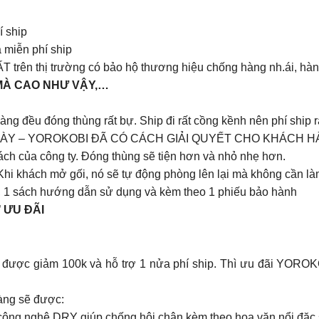
í ship
 miễn phí ship
rên thị trường có bảo hộ thương hiệu chống hàng nh.ái, h
 MÀ CAO NHƯ VẬY,…
g đều đóng thùng rất bự. Ship đi rất cồng kềnh nên phí ship r
NÀY – YOROKOBI ĐÃ CÓ CÁCH GIẢI QUYẾT CHO KHÁCH 
ách của công ty. Đóng thùng sẽ tiện hơn và nhỏ nhẹ hơn.
hi khách mở gối, nó sẽ tự động phòng lên lại mà không cần làm
n, 1 sách hướng dẫn sử dụng và kèm theo 1 phiếu bảo hành
 ƯU ĐÃI
được giảm 100k và hỗ trợ 1 nửa phí ship. Thì ưu đãi YOROKO
hàng sẽ được:
i công nghệ DRY giúp chống hôi chân kèm theo hoa văn nổi đặc