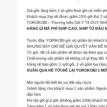
Giá gốc tặng kèm 1 vỏ gấm thun ghi và miễn ph
Khách mua 2sp sẽ được giảm 15% gối thứ 2 và
YOROKOBI – Thương hiệu Gối Y Tế DUY NHẤT t
HÀNG GÌ MÀ PHÍ SHIP CAO, SHIP TỪ ĐÂU
Trước đây, YORIKOBI gửi sử phẩm tới khách hàn
NHƯNG BÂY GIỜ ĐỂ GIẢI QUYẾT VẤN ĐỀ 
Từ giờ, tất cả sản phẩm sẽ được ép theo quy c
Chất lượng sản phẩm sẽ không có gì thay đổi. K
Hàng sẽ bảo gồm: 1 ruột gối, 1 vỏ gấm lụa Hà
XUÂN QUA HÈ TỚI ĐỂ LẠI YOROKOBI 1 MỚ
Mọi người đã biết tới ưu đãi này chưa
Giành tặng cho khách mua 1 sản phẩm: Ngoài 
dẫn hơn
Khi lấy gối gi.á gốc (không giảm 100k) khách 
Tặng kèm 1 vỏ gấm thun ghi (trị giá 120k): Vớ