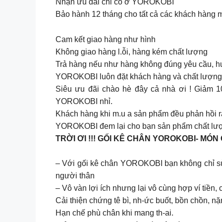
Nhận ưu đãi chỉ có ở YOROKOBI
Bảo hành 12 tháng cho tất cả các khách hàng
Cam kết giao hàng như hình
Không giao hàng l.ỗi, hàng kém chất lượng
Trả hàng nếu như hàng không đúng yêu cầu, h
YOROKOBI luôn đặt khách hàng và chất lượng
Siêu ưu đãi chào hè đây cả nhà ơi ! Giảm 1
YOROKOBI nhỉ.
Khách hàng khi m.u a sản phẩm đều phản hồi rất
YOROKOBI đem lại cho bạn sản phẩm chất lư
TRỜI ƠI !!! GỐI KÊ CHÂN YOROKOBI- MÓ
– Với gối kê chân YOROKOBI bạn không chỉ sử 
người thân
– Vô vàn lợi ích nhưng lại vô cùng hợp ví tiền,
Cải thiện chứng tê bì, nh-ức buốt, bồn chồn, 
Hạn chế phù chân khi mang th-ai.