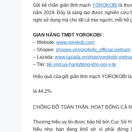
Gối kê chân giãn tĩnh mạch
YOROKOBI
là thư
năm 2019. Đây là sáng tạo được nghiên cứu b
nghị sử dụng mà cho tất cả mọi người, mỗi hộ g
GIAN HÀNG TMĐT YOROKOBI :
– Website:
www.yorokob.com
– Shopee:
shopee.vn/yorokobi_official.vietnam
– Lazada:
www.lazada.vn/shop/yorokobi-vietn
– Tiki:
tiki.vn/cua-hang/tong-kho-goi-y-te
Hiệu quả của gối giãn tĩnh mạch YOROKOBI là k
là 44.2%.
CHỐNG ĐỠ TOÀN THÂN, HOẠT ĐỘNG CẢ NGÀ
Thương hiệu uy tín được bảo hộ bởi Cục Sở H
Nếu như bạn đang khổ sở vì phải đứng lâ