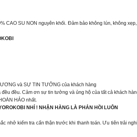
 CAO SU NON nguyên khối. Đảm bảo không lún, không xẹp, b
OKOBI
HƯƠNG và SỰ TIN TƯỞNG của khách hàng
ều đều. Cảm ơn sự tin tưởng và ủng hộ của tất cả khách hà
à HOÀN HẢO nhất.
OROKOBI NHỈ ! NHẬN HÀNG LÀ PHẢN HỒI LUÔN
nhở kiểm tra cẩn thận trước khi thanh toán. Ưu tiên trải ng