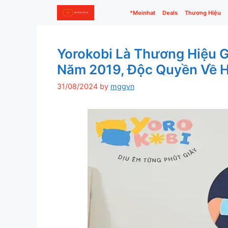
Skip
*Moinhat
Deals
Thương Hiệu
to
content
Yorokobi Là Thương Hiệu G
Năm 2019, Độc Quyền Về H
31/08/2024
by
mggvn