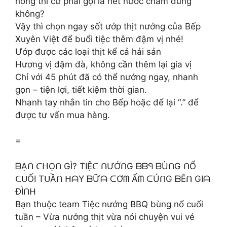
hồng thì cứ phải gọi là hết nước chấm đúng
không?
Vậy thì chọn ngay sốt ướp thịt nướng của Bếp
Xuyên Việt để buổi tiệc thêm đậm vị nhé!
Ướp được các loại thịt kể cả hải sản
Hương vị đậm đà, không cần thêm lại gia vị
Chỉ với 45 phút đã có thể nướng ngay, nhanh
gọn – tiện lợi, tiết kiệm thời gian.
Nhanh tay nhắn tin cho Bếp hoặc để lại “.” để
được tư vấn mua hàng.
=
ᗷẠᑎ ᑕᕼỌᑎ GÌ? TIỆᑕ ᑎƯỚᑎG ᗷᗷᑫ ᗷÙᑎG ᑎỔ
ᑕᑌỐI TᑌẦᑎ ᕼᗩY ᗷỮᗩ ᑕƠᗰ Ấᗰ ᑕÚᑎG ᗷÊᑎ GIᗩ
ĐÌᑎᕼ
Bạn thuộc team Tiệc nướng BBQ bùng nổ cuối
tuần – Vừa nướng thịt vừa nói chuyện vui vẻ