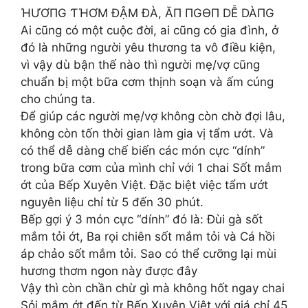
ΉƯƠПG ƬΉƠM ĐẬM ĐÀ, ĂП ПGӨП DỄ DÀПG
Ai cũng có một cuộc đời, ai cũng có gia đình, ở
đó là những người yêu thương ta vô điều kiện,
vì vậy dù bận thế nào thì người mẹ/vợ cũng
chuẩn bị một bữa cơm thịnh soạn và ấm cúng
cho chúng ta.
Để giúp các người mẹ/vợ không còn chờ đợi lâu,
không còn tốn thời gian làm gia vị tẩm ướt. Và
có thể dễ dàng chế biến các món cực “dính”
trong bữa cơm của mình chỉ với 1 chai Sốt mắm
ớt của Bếp Xuyên Việt. Đặc biệt việc tẩm ướt
nguyên liệu chỉ từ 5 đến 30 phút.
Bếp gợi ý 3 món cực “dính” đó là: Đùi gà sốt
mắm tỏi ớt, Ba rọi chiên sốt mắm tỏi và Cá hồi
áp chảo sốt mắm tỏi. Sao có thể cưỡng lại mùi
hương thơm ngon này được đây
Vậy thì còn chần chừ gì mà không hốt ngay chai
Sỏi mắm ớt đến từ Bếp Xuyên Việt với giá chỉ 45