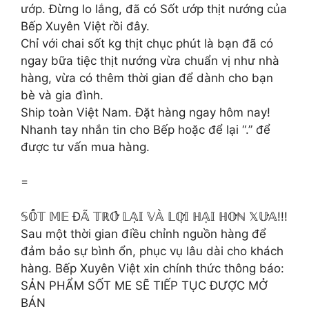
ướp. Đừng lo lắng, đã có Sốt ướp thịt nướng của
Bếp Xuyên Việt rồi đây.
Chỉ với chai sốt kg thịt chục phút là bạn đã có
ngay bữa tiệc thịt nướng vừa chuẩn vị như nhà
hàng, vừa có thêm thời gian để dành cho bạn
bè và gia đình.
Ship toàn Việt Nam. Đặt hàng ngay hôm nay!
Nhanh tay nhắn tin cho Bếp hoặc để lại “.” để
được tư vấn mua hàng.
=
𝕊𝕆̂́𝕋 𝕄𝔼 Đ𝔸̃ 𝕋ℝ𝕆̛̉ 𝕃𝔸̣𝕀 𝕍𝔸̀ 𝕃𝕆̛̣𝕀 ℍ𝔸̣𝕀 ℍ𝕆̛ℕ 𝕏𝕌̛𝔸!!!
Sau một thời gian điều chỉnh nguồn hàng để
đảm bảo sự bình ổn, phục vụ lâu dài cho khách
hàng. Bếp Xuyên Việt xin chính thức thông báo:
SẢN PHẨM SỐT ME SẼ TIẾP TỤC ĐƯỢC MỞ
BÁN