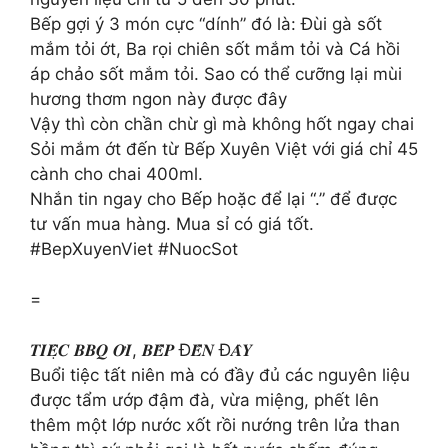
Bếp gợi ý 3 món cực “dính” đó là: Đùi gà sốt
mắm tỏi ớt, Ba rọi chiên sốt mắm tỏi và Cá hồi
áp chảo sốt mắm tỏi. Sao có thể cưỡng lại mùi
hương thơm ngon này được đây
Vậy thì còn chần chừ gì mà không hốt ngay chai
Sỏi mắm ớt đến từ Bếp Xuyên Việt với giá chỉ 45
cành cho chai 400ml.
Nhắn tin ngay cho Bếp hoặc để lại “.” để được
tư vấn mua hàng. Mua sỉ có giá tốt.
#BepXuyenViet #NuocSot
=
𝑻𝑰𝑬̣̂𝑪 𝑩𝑩𝑸 𝑶̛𝑰, 𝑩𝑬̂́𝑷 Đ𝑬̂́𝑵 Đ𝑨̂𝒀
Buổi tiệc tất niên mà có đầy đủ các nguyên liệu
được tẩm ướp đậm đà, vừa miệng, phết lên
thêm một lớp nước xốt rồi nướng trên lửa than