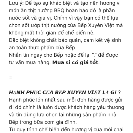
Lưu ý: Để tạo sự khác biệt và tạo nên hương vị
món ăn thịt nướng BBQ hoàn hảo đó là phần
nước sốt và gia vị. Chính vì vậy bạn có thể lựa
chọn sốt ướp thịt nướng của Bếp Xuyên Việt mà
không mất thời gian để chế biến nè.
Đặc biệt không chất bảo quản, cam kết vệ sinh
an toàn thực phẩm của Bếp.
Nhắn tin ngay cho Bếp hoặc để lại “.” để được
tư vấn mua hàng. 𝗠𝘂𝗮 𝘀𝗶̉ 𝗰𝗼́ 𝗴𝗶𝗮́ 𝘁𝗼̂́𝘁.
=
𝙃𝑨̣𝙉𝙃 𝙋𝙃𝑼́𝘾 𝘾𝑼̉𝘼 𝘽𝑬̂́𝙋 𝙓𝙐𝙔𝑬̂𝙉 𝙑𝙄𝑬̣̂𝙏 𝙇𝑨̀ 𝙂𝑰̀ ?
Hạnh phúc lớn nhất sau mỗi đơn hàng được gửi
đi đó chính là luôn được khách hàng yêu thương
và tin dùng lựa chọn lại những sản phẩm nhà
Bếp trong bữa cơm gia đình.
Từ quy trình chế biến đến hương vị của mỗi chai