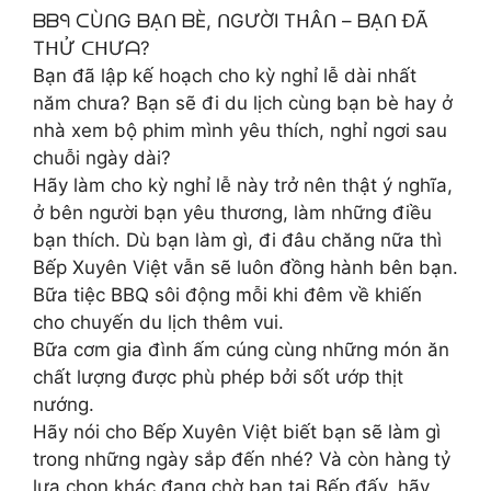
ᗷᗷᑫ ᑕÙᑎG ᗷẠᑎ ᗷÈ, ᑎGƯỜI TᕼÂᑎ – ᗷẠᑎ ĐÃ
TᕼỬ ᑕᕼƯᗩ?
Bạn đã lập kế hoạch cho kỳ nghỉ lễ dài nhất
năm chưa? Bạn sẽ đi du lịch cùng bạn bè hay ở
nhà xem bộ phim mình yêu thích, nghỉ ngơi sau
chuỗi ngày dài?
Hãy làm cho kỳ nghỉ lễ này trở nên thật ý nghĩa,
ở bên người bạn yêu thương, làm những điều
bạn thích. Dù bạn làm gì, đi đâu chăng nữa thì
Bếp Xuyên Việt vẫn sẽ luôn đồng hành bên bạn.
Bữa tiệc BBQ sôi động mỗi khi đêm về khiến
cho chuyến du lịch thêm vui.
Bữa cơm gia đình ấm cúng cùng những món ăn
chất lượng được phù phép bởi sốt ướp thịt
nướng.
Hãy nói cho Bếp Xuyên Việt biết bạn sẽ làm gì
trong những ngày sắp đến nhé? Và còn hàng tỷ
lựa chọn khác đang chờ bạn tại Bếp đấy, hãy