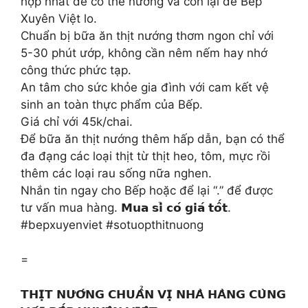
hợp nhất để có thể nướng và còn lại để Bếp
Xuyên Việt lo.
Chuẩn bị bữa ăn thịt nướng thơm ngon chỉ với
5-30 phút ướp, không cần nêm nếm hay nhớ
công thức phức tạp.
An tâm cho sức khỏe gia đình với cam kết vệ
sinh an toàn thực phẩm của Bếp.
Giá chỉ với 45k/chai.
Để bữa ăn thịt nướng thêm hấp dẫn, bạn có thể
đa đạng các loại thịt từ thịt heo, tôm, mực rồi
thêm các loại rau sống nữa nghen.
Nhắn tin ngay cho Bếp hoặc để lại “.” để được
tư vấn mua hàng. 𝗠𝘂𝗮 𝘀𝗶̉ 𝗰𝗼́ 𝗴𝗶𝗮́ 𝘁𝗼̂́𝘁.
#bepxuyenviet #sotuopthitnuong
=
𝗧𝗛𝗜̣𝗧 𝗡𝗨̛𝗢̛́𝗡𝗚 𝗖𝗛𝗨𝗔̂̉𝗡 𝗩𝗜̣ 𝗡𝗛𝗔̀ 𝗛𝗔̀𝗡𝗚 𝗖𝗨̀𝗡𝗚