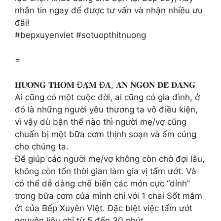
nhắn tin ngay để được tư vấn và nhận nhiều ưu
đãi!
#bepxuyenviet #sotuopthitnuong
=
𝐇𝐔̛𝐎̛𝐍𝐆 𝐓𝐇𝐎̛𝐌 Đ𝐀̣̂𝐌 Đ𝐀̀, 𝐀̆𝐍 𝐍𝐆𝐎𝐍 𝐃𝐄̂̃ 𝐃𝐀̀𝐍𝐆
Ai cũng có một cuộc đời, ai cũng có gia đình, ở
đó là những người yêu thương ta vô điều kiện,
vì vậy dù bận thế nào thì người mẹ/vợ cũng
chuẩn bị một bữa cơm thịnh soạn và ấm cúng
cho chúng ta.
Để giúp các người mẹ/vợ không còn chờ đợi lâu,
không còn tốn thời gian làm gia vị tẩm ướt. Và
có thể dễ dàng chế biến các món cực “dính”
trong bữa cơm của mình chỉ với 1 chai Sốt mắm
ớt của Bếp Xuyên Việt. Đặc biệt việc tẩm ướt
nguyên liệu chỉ từ 5 đến 30 phút.