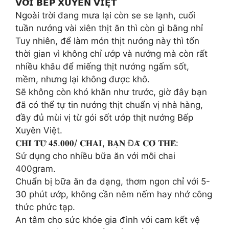
𝗩𝗢̛́𝗜 𝗕𝗘̂́𝗣 𝗫𝗨𝗬𝗘̂𝗡 𝗩𝗜𝗘̣̂𝗧
Ngoài trời đang mưa lại còn se se lạnh, cuối
tuần nướng vài xiên thịt ăn thì còn gì bằng nhỉ
Tuy nhiên, để làm món thịt nướng này thì tốn
thời gian vì không chỉ ướp và nướng mà còn rất
nhiều khâu để miếng thịt nướng ngấm sốt,
mềm, nhưng lại không được khô.
Sẽ không còn khó khăn như trước, giờ đây bạn
đã có thể tự tin nướng thịt chuẩn vị nhà hàng,
đầy đủ mùi vị từ gói sốt ướp thịt nướng Bếp
Xuyên Việt.
𝐂𝐇𝐈̉ 𝐓𝐔̛̀ 𝟒𝟓.𝟎𝟎𝟎/ 𝐂𝐇𝐀𝐈, 𝐁𝐀̣𝐍 Đ𝐀̃ 𝐂𝐎́ 𝐓𝐇𝐄̂̉:
Sử dụng cho nhiều bữa ăn với mỗi chai
400gram.
Chuẩn bị bữa ăn đa dạng, thơm ngon chỉ với 5-
30 phút ướp, không cần nêm nếm hay nhớ công
thức phức tạp.
An tâm cho sức khỏe gia đình với cam kết vệ