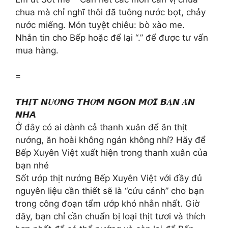
chua mà chỉ nghĩ thôi đã tuông nước bọt, chảy
nước miếng. Món tuyệt chiêu: bò xào me.
Nhắn tin cho Bếp hoặc để lại “.” để được tư vấn
mua hàng.
=
𝙏𝙃𝑰̣𝙏 𝙉𝑼̛𝑶̛́𝙉𝙂 𝙏𝙃𝑶̛𝙈 𝙉𝙂𝙊𝙉 𝙈𝑶̛̀𝙄 𝘽𝑨̣𝙉 𝑨̆𝙉
𝙉𝙃𝘼
Ở đây có ai dành cả thanh xuân để ăn thịt
nướng, ăn hoài không ngán không nhỉ? Hãy để
Bếp Xuyên Việt xuất hiện trong thanh xuân của
bạn nhé
Sốt ướp thịt nướng Bếp Xuyên Việt với đầy đủ
nguyên liệu cần thiết sẽ là “cứu cánh” cho bạn
trong công đoạn tẩm ướp khó nhằn nhất. Giờ
đây, bạn chỉ cần chuẩn bị loại thịt tươi và thích