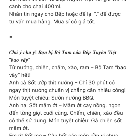
cành cho chai 400ml.
Nhắn tin ngay cho Bếp hoặc để lại “.” để được
tư vấn mua hàng. Mua sỉ có giá tốt.
=
𝑪𝒉𝒖́ 𝒚́ 𝒄𝒉𝒖́ 𝒚́! 𝑩𝒂̣𝒏 𝒃𝒊̣ 𝑩𝒐̣̂ 𝑻𝒂𝒎 𝒄𝒖̉𝒂 𝑩𝒆̂́𝒑 𝑿𝒖𝒚𝒆̂𝒏 𝑽𝒊𝒆̣̂𝒕
“𝒃𝒂𝒐 𝒗𝒂̂𝒚”
Từ nướng, chiên, chấm, xào, ram – Bộ Tam “bao
vây” hết!
Anh cả Sốt ướp thịt nướng – Chỉ 30 phút có
ngay thịt nướng chuẩn vị chẳng cần nhiều công!
Món tuyệt chiêu: Sườn nướng BBQ.
Anh hai Sốt mắm ớt – Mắm ớt cay nồng, ngon
đến từng giọt cuối cùng. Chấm, chiên, xào đều
có thể sử dụng. Món tuyệt chiêu: Gà chiên sốt
mắm ớt.
Em út Sốt me – Cân hết các món cần vị chua