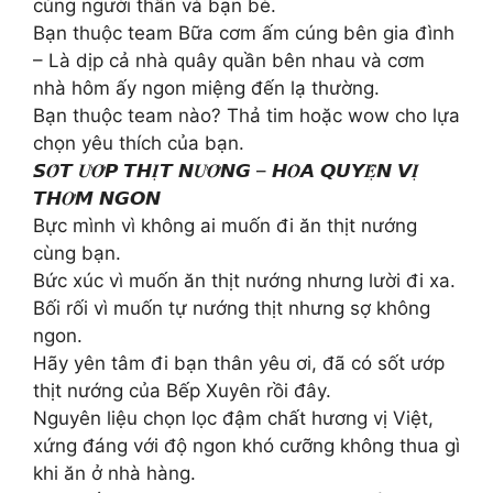
cùng người thân và bạn bè.
Bạn thuộc team Bữa cơm ấm cúng bên gia đình
– Là dịp cả nhà quây quần bên nhau và cơm
nhà hôm ấy ngon miệng đến lạ thường.
Bạn thuộc team nào? Thả tim hoặc wow cho lựa
chọn yêu thích của bạn.
𝙎𝑶̂́𝙏 𝑼̛𝑶̛́𝙋 𝙏𝙃𝑰̣𝙏 𝙉𝑼̛𝑶̛́𝙉𝙂 – 𝙃𝑶̀𝘼 𝙌𝙐𝙔𝑬̣̂𝙉 𝙑𝑰̣
𝙏𝙃𝑶̛𝙈 𝙉𝙂𝙊𝙉
Bực mình vì không ai muốn đi ăn thịt nướng
cùng bạn.
Bức xúc vì muốn ăn thịt nướng nhưng lười đi xa.
Bối rối vì muốn tự nướng thịt nhưng sợ không
ngon.
Hãy yên tâm đi bạn thân yêu ơi, đã có sốt ướp
thịt nướng của Bếp Xuyên rồi đây.
Nguyên liệu chọn lọc đậm chất hương vị Việt,
xứng đáng với độ ngon khó cưỡng không thua gì
khi ăn ở nhà hàng.