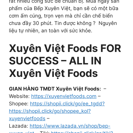
rất nhiều công sức để chuẩn bị. Mua ngay sản
phẩm của Bếp Xuyên Việt, bạn sẽ có một bữa
cơm ấm cúng, trọn vẹn mà chỉ cần chế biến
chưa đầy 30 phút. Tin được không ? Nguyên
liệu tự nhiên, an toàn với sức khỏe.
Xuyên Việt Foods FOR
SUCCESS – ALL IN
Xuyên Việt Foods
GIAN HÀNG TMĐT Xuyên Việt Foods:
–
Website:
https://xuyenvietfoods.com
–
Shopee:
https://shopii.click/go/ee_tgdd?
https://shopii.click/go/shopee_kol?
xuyenvietfoods
–
Lazada:
https://www.lazada.vn/shop/bep-