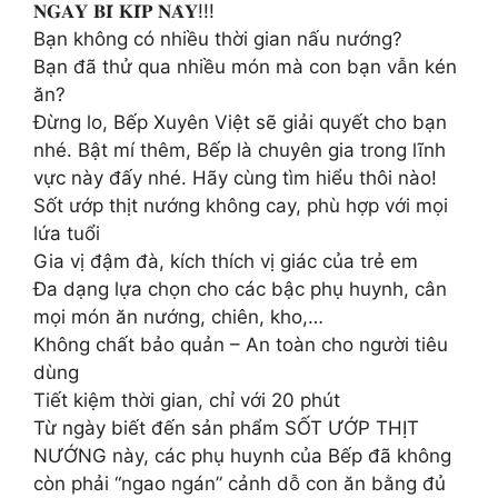
𝐍𝐆𝐀𝐘 𝐁𝐈́ 𝐊𝐈́𝐏 𝐍𝐀̀𝐘!!!
Bạn không có nhiều thời gian nấu nướng?
Bạn đã thử qua nhiều món mà con bạn vẫn kén
ăn?
Đừng lo, Bếp Xuyên Việt sẽ giải quyết cho bạn
nhé. Bật mí thêm, Bếp là chuyên gia trong lĩnh
vực này đấy nhé. Hãy cùng tìm hiểu thôi nào!
Sốt ướp thịt nướng không cay, phù hợp với mọi
lứa tuổi
Gia vị đậm đà, kích thích vị giác của trẻ em
Đa dạng lựa chọn cho các bậc phụ huynh, cân
mọi món ăn nướng, chiên, kho,…
Không chất bảo quản – An toàn cho người tiêu
dùng
Tiết kiệm thời gian, chỉ với 20 phút
Từ ngày biết đến sản phẩm SỐT ƯỚP THỊT
NƯỚNG này, các phụ huynh của Bếp đã không
còn phải “ngao ngán” cảnh dỗ con ăn bằng đủ