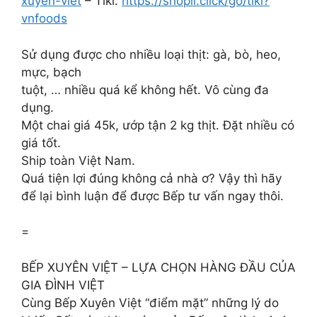
xuyen-viet
– Tiki:
https://shopii.click/go/tiki?
vnfoods
Sử dụng được cho nhiều loại thịt: gà, bò, heo,
mực, bạch
tuột, … nhiều quá kể không hết. Vô cùng đa
dụng.
Một chai giá 45k, ướp tận 2 kg thịt. Đặt nhiều có
giá tốt.
Ship toàn Việt Nam.
Quá tiện lợi đúng không cả nhà ơ? Vậy thì hãy
để lại bình luận để được Bếp tư vấn ngay thôi.
=
BẾP XUYÊN VIỆT – LỰA CHỌN HÀNG ĐẦU CỦA
GIA ĐÌNH VIỆT
Cùng Bếp Xuyên Việt “điểm mặt” những lý do