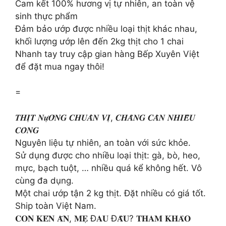
Cam kết 100% hương vị tự nhiên, an toàn vệ
sinh thực phẩm
Đảm bảo ướp được nhiều loại thịt khác nhau,
khối lượng ướp lên đến 2kg thịt cho 1 chai
Nhanh tay truy cập gian hàng Bếp Xuyên Việt
để đặt mua ngay thôi!
=
𝑻𝑯𝑰̣𝑻 𝑵𝒖̛̣𝑶̛́𝑵𝑮 𝑪𝑯𝑼𝑨̂̉𝑵 𝑽𝑰̣, 𝑪𝑯𝑨̆̉𝑵𝑮 𝑪𝑨̂̀𝑵 𝑵𝑯𝑰𝑬̂̀𝑼
𝑪𝑶̂𝑵𝑮
Nguyên liệu tự nhiên, an toàn với sức khỏe.
Sử dụng được cho nhiều loại thịt: gà, bò, heo,
mực, bạch tuột, … nhiều quá kể không hết. Vô
cùng đa dụng.
Một chai ướp tận 2 kg thịt. Đặt nhiều có giá tốt.
Ship toàn Việt Nam.
𝐂𝐎𝐍 𝐊𝐄́𝐍 𝐀̆𝐍, 𝐌𝐄̣ Đ𝐀𝐔 Đ𝐀̂̀𝐔? 𝐓𝐇𝐀𝐌 𝐊𝐇𝐀̉𝐎