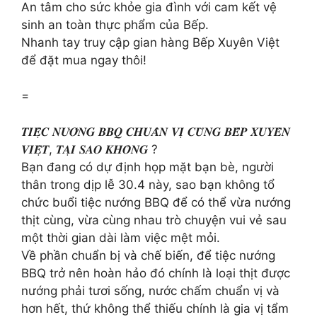
An tâm cho sức khỏe gia đình với cam kết vệ
sinh an toàn thực phẩm của Bếp.
Nhanh tay truy cập gian hàng Bếp Xuyên Việt
để đặt mua ngay thôi!
=
𝑻𝑰𝑬̣̂𝑪 𝑵𝑼̛𝑶̛́𝑵𝑮 𝑩𝑩𝑸 𝑪𝑯𝑼𝑨̂̉𝑵 𝑽𝑰̣ 𝑪𝑼̀𝑵𝑮 𝑩𝑬̂́𝑷 𝑿𝑼𝒀𝑬̂𝑵
𝑽𝑰𝑬̣̂𝑻, 𝑻𝑨̣𝑰 𝑺𝑨𝑶 𝑲𝑯𝑶̂𝑵𝑮 ?
Bạn đang có dự định họp mặt bạn bè, người
thân trong dịp lễ 30.4 này, sao bạn không tổ
chức buổi tiệc nướng BBQ để có thể vừa nướng
thịt cùng, vừa cùng nhau trò chuyện vui vẻ sau
một thời gian dài làm việc mệt mỏi.
Về phần chuẩn bị và chế biến, để tiệc nướng
BBQ trở nên hoàn hảo đó chính là loại thịt được
nướng phải tươi sống, nước chấm chuẩn vị và
hơn hết, thứ không thể thiếu chính là gia vị tẩm