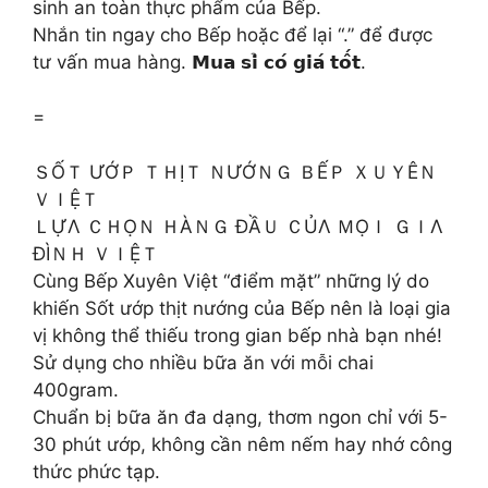
sinh an toàn thực phẩm của Bếp.
Nhắn tin ngay cho Bếp hoặc để lại “.” để được
tư vấn mua hàng. 𝗠𝘂𝗮 𝘀𝗶̉ 𝗰𝗼́ 𝗴𝗶𝗮́ 𝘁𝗼̂́𝘁.
=
ＳỐＴ ƯỚＰ ＴＨỊＴ ＮƯỚＮＧ ＢẾＰ ＸＵＹÊＮ
ＶＩỆＴ
ＬỰΛ ＣＨỌＮ ＨÀＮＧ ĐẦＵ ＣỦΛ ＭỌＩ ＧＩΛ
ĐÌＮＨ ＶＩỆＴ
Cùng Bếp Xuyên Việt “điểm mặt” những lý do
khiến Sốt ướp thịt nướng của Bếp nên là loại gia
vị không thể thiếu trong gian bếp nhà bạn nhé!
Sử dụng cho nhiều bữa ăn với mỗi chai
400gram.
Chuẩn bị bữa ăn đa dạng, thơm ngon chỉ với 5-
30 phút ướp, không cần nêm nếm hay nhớ công
thức phức tạp.