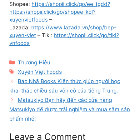
Shopee:
https://shopii.click/go/ee_tgdd?
https://shopii.click/go/shopee_kol?
xuyenvietfoods
–
Lazada:
https://www.lazada.vn/shop/bep-
xuyen-viet
– Tiki:
https://shopii.click/go/tiki?
vnfoods
Categories
Thương Hiệu
Tags
Xuyên Việt Foods
Bác Nhã Books Kiến thức giúp người học
khai thác chiều sâu vốn có của tiếng Trung.
Matsukiyo Bạn hãy đến các cửa hàng
Matsukiyo để được trải nghiệm và mua sắm sản
phẩm nhé!
Leave a Comment