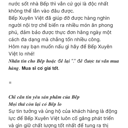
nước sốt nhà Bếp thì vẫn cứ gọi là độc nhất
không thể lẫn vào đâu được.
Bếp Xuyên Việt đã giúp đỡ được hàng nghìn
người nội trợ chế biến ra nhiều món ăn phong
phú, đảm bảo được thực đơn hằng ngày một
cách đa dạng mà chẳng tốn nhiều công.
Hôm nay bạn muốn nấu gì hãy để Bếp Xuyên
Việt lo nhé!
𝑵𝒉𝒂̆́𝒏 𝒕𝒊𝒏 𝒄𝒉𝒐 𝑩𝒆̂́𝒑 𝒉𝒐𝒂̣̆𝒄 đ𝒆̂̉ 𝒍𝒂̣𝒊 “.” đ𝒆̂̉ đ𝒖̛𝒐̛̣𝒄 𝒕𝒖̛ 𝒗𝒂̂́𝒏 𝒎𝒖𝒂
𝒉𝒂̀𝒏𝒈. 𝗠𝘂𝗮 𝘀𝗶̉ 𝗰𝗼́ 𝗴𝗶𝗮́ 𝘁𝗼̂́𝘁.
=
𝑪𝒉𝒊̉ 𝒄𝒂̂̀𝒏 𝒕𝒊𝒏 𝒚𝒆̂𝒖 𝒔𝒂̉𝒏 𝒑𝒉𝒂̂̉𝒎 𝒄𝒖̉𝒂 𝑩𝒆̂́𝒑
𝑴𝒐̣𝒊 𝒕𝒉𝒖̛́ 𝒄𝒐̀𝒏 𝒍𝒂̣𝒊 𝒄𝒐́ 𝑩𝒆̂́𝒑 𝒍𝒐
Sự tin tưởng và ủng hộ của khách hàng là động
lực để Bếp Xuyên Việt luôn cố gắng phát triển
và gìn giữ chất lượng tốt nhất để tung ra thị