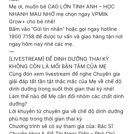
Mẹ ơi, muốn bé CAO LỚN TINH ANH – HỌC
NHANH MAU NHỚ mẹ chọn ngay VPMilk
Grow+ cho bé nhé!
Bấm vào “Gửi tin nhắn” hoặc gọi ngay hotline
1900 7158 để được tư vấn và giao hàng tận nơi
ngay hôm nay nhé các mẹ.
—
[LIVESTREAM] ĐỂ DINH DƯỠNG THAI KỲ
KHÔNG CÒN LÀ MỐI BẬN TÂM CỦA MẸ
Cùng đón xem livestream để nghe Chuyên gia
giải đáp tất tần tật thắc mắc của Mẹ về chế độ
dinh dưỡng trong suốt thời gian thai kỳ nhé!
Làm thế nào để Mẹ cân đối nhóm các chất dinh
dưỡng?
Lời khuyên từ chuyên gia về chế độ dinh dưỡng
phù hợp trong thời gian thai kỳ
Chương trình sẽ có sự tham gia của: Bác Sĩ
Chuyên khoa II. Đỗ Thị Ngọc Diệp – Phó Chủ