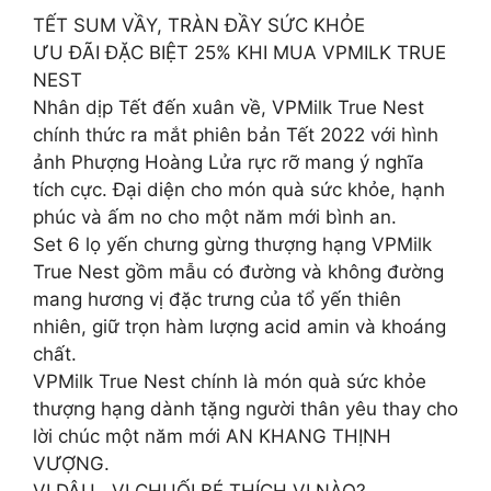
TẾT SUM VẦY, TRÀN ĐẦY SỨC KHỎE
ƯU ĐÃI ĐẶC BIỆT 25% KHI MUA VPMILK TRUE
NEST
Nhân dịp Tết đến xuân về, VPMilk True Nest
chính thức ra mắt phiên bản Tết 2022 với hình
ảnh Phượng Hoàng Lửa rực rỡ mang ý nghĩa
tích cực. Đại diện cho món quà sức khỏe, hạnh
phúc và ấm no cho một năm mới bình an.
Set 6 lọ yến chưng gừng thượng hạng VPMilk
True Nest gồm mẫu có đường và không đường
mang hương vị đặc trưng của tổ yến thiên
nhiên, giữ trọn hàm lượng acid amin và khoáng
chất.
VPMilk True Nest chính là món quà sức khỏe
thượng hạng dành tặng người thân yêu thay cho
lời chúc một năm mới AN KHANG THỊNH
VƯỢNG.
VỊ DÂU , VỊ CHUỐI BÉ THÍCH VỊ NÀO?