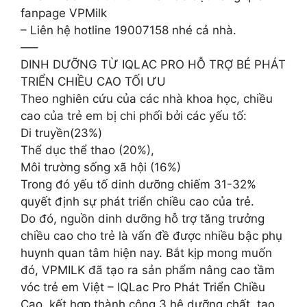
fanpage VPMilk
– Liên hệ hotline 19007158 nhé cả nhà.
—–
DINH DƯỠNG TỪ IQLAC PRO HỖ TRỢ BÉ PHÁT
TRIỂN CHIỀU CAO TỐI ƯU
Theo nghiên cứu của các nhà khoa học, chiều
cao của trẻ em bị chi phối bởi các yếu tố:
Di truyền(23%)
Thể dục thể thao (20%),
Môi trường sống xã hội (16%)
Trong đó yếu tố dinh dưỡng chiếm 31-32%
quyết định sự phát triển chiều cao của trẻ.
Do đó, nguồn dinh dưỡng hỗ trợ tăng trưởng
chiều cao cho trẻ là vấn đề được nhiều bậc phụ
huynh quan tâm hiện nay. Bắt kịp mong muốn
đó, VPMILK đã tạo ra sản phẩm nâng cao tầm
vóc trẻ em Việt – IQLac Pro Phát Triển Chiều
Cao, kết hợp thành công 3 hệ dưỡng chất, tạo