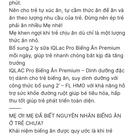
phút.
Nên cho trẻ tự xúc ăn, tự cầm thức ăn để ăn và
ăn theo lượng nhu cầu của trẻ. Đừng nên ép trẻ
phải ăn nhiều Mẹ nhé!
Mẹ khen ngợi khi trẻ chịu ăn dù chỉ là một lượng
thức ăn nhỏ.
Bổ sung 2 ly sữa IQLac Pro Biếng Ăn Premium
mỗi ngày, giúp trẻ nhanh chóng bắt kịp đà tăng
trưởng
IQLAC Pro Biếng Ăn Premium – Dinh dưỡng đặc
trị dành cho trẻ biếng ăn, suy dinh dưỡng với
công thức bổ sung 2’ – FL HMO với khả năng hỗ
trợ sức khỏe đường ruột giúp bé tiêu hóa, hấp
thu tốt giúp trẻ phát triển toàn diện.
——-
MẸ ƠI! MẸ ĐÃ BIẾT NGUYÊN NHÂN BIẾNG ĂN
Ở TRẺ CHƯA?
Khái niệm biếng ăn được quy ước là khi trẻ