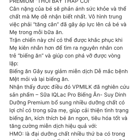
PREMIUM “THỔI BAY THẤP CÒI”
Cân nặng của bé sẽ phản ánh sức khỏe và thể
chất mà Mẹ dễ nhận biết nhất. Vô hình trung
việc phải “tăng cân” đã gây áp lực lên cả bé và
Mẹ trong mỗi bữa ăn.
Trận chiến này chỉ có thể được khắc phục khi
Mẹ kiên nhẫn hơn để tìm ra nguyên nhân con
trẻ “biếng ăn” và giúp con phá vỡ được vòng
lặp:
Biếng ăn Gây suy giảm miễn dịch Dễ mắc bệnh
Mệt mỏi và lại biếng ăn.
Nhận thấy được điều đó VPMILK đã nghiên cứu
sản phẩm – Sữa IQLac Pro Biếng Ăn- Suy Dinh
Dưỡng Premium bổ sung nhiều dưỡng chất có
lợi chỉ có trong sữa mẹ, giúp cải thiện tình trạng
biếng ăn, kích thích bé ăn ngon, tiêu hóa tốt và
tăng cường miễn dịch hiệu quả với:
HMO: là đại dưỡng chất nhiều thứ ba có trong