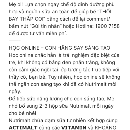
Mẹ ơi! Lựa chọn ngay chế độ dinh dưỡng phù
hợp và nguồn sữa an toàn để giúp bé “THỔI
BAY THẤP CÒI” bằng cách để lại comment/
bấm nút “Gửi tin nhắn” hoặc Hotline: 1900 7158
để được tư vấn miễn phí.
——-
HỌC ONLINE – CON HĂNG SAY SÁNG TẠO
Học online chắc hẳn là trải nghiệm đặc biệt của
trẻ, khi không có bảng đen phấn trắng, không
còn cảm giác ngồi tại lớp tương tác trực tiếp với
thầy cô, bạn bè. Tuy nhiên, học online sẽ không
thể ngăn con sáng tạo khi đã có Nutrimalt mỗi
ngày.
Để tiếp sức năng lượng cho con sáng tạo, Mẹ
nhớ bổ sung 2-3 hộp sữa Nutrimalt mỗi ngày
cho bé nhé!
Nutrimalt chứa đạm sữa tự nhiên kết hợp cùng
𝗔𝗖𝗧𝗜𝗠𝗔𝗟𝗧 cùng các 𝗩𝗜𝗧𝗔𝗠𝗜𝗡 và KHOÁNG