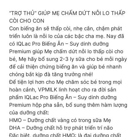
“TRỢ THỦ” GIÚP MẸ CHẤM DỨT NỖI LO THẤP
CÒI CHO CON
Con biếng ăn sẽ thấp còi, nhẹ cân, chậm phát
triển luôn là nỗi lo của các bậc cha mẹ. Nay đã
có IQLac Pro Biếng Ăn – Suy dinh dưỡng
Premium giúp Mẹ chấm dứt nỗi lo thấp còi cho
bé, Mẹ hãy bổ sung 2-3 ly sữa cho bé mỗi ngày
để cải thiện chứng biếng ăn và giúp bé nhanh
chóng bắt kịp đà tăng trưởng nhé!
Để tiện lợi hơn cho Mẹ chăm sóc bé trong mọi
hoàn cảnh, VPMILK linh hoạt cho ra đời sản
phẩm IQLac Pro Biếng Ăn – Suy dinh dưỡng
Premium hộp pha sẵn, bổ sung thêm hàm lượng
của dưỡng chất:
HMO – Dưỡng chất vàng có trong sữa Mẹ
DHA – Dưỡng chất hỗ trợ phát triển trí não
Đặc biệt, dưỡng chất HMO: là đại dưỡng chất