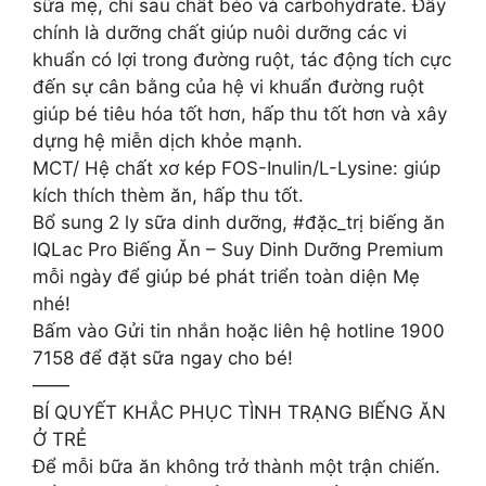
sữa mẹ, chỉ sau chất béo và carbohydrate. Đây
chính là dưỡng chất giúp nuôi dưỡng các vi
khuẩn có lợi trong đường ruột, tác động tích cực
đến sự cân bằng của hệ vi khuẩn đường ruột
giúp bé tiêu hóa tốt hơn, hấp thu tốt hơn và xây
dựng hệ miễn dịch khỏe mạnh.
MCT/ Hệ chất xơ kép FOS-Inulin/L-Lysine: giúp
kích thích thèm ăn, hấp thu tốt.
Bổ sung 2 ly sữa dinh dưỡng, #đặc_trị biếng ăn
IQLac Pro Biếng Ăn – Suy Dinh Dưỡng Premium
mỗi ngày để giúp bé phát triển toàn diện Mẹ
nhé!
Bấm vào Gửi tin nhắn hoặc liên hệ hotline 1900
7158 để đặt sữa ngay cho bé!
——
BÍ QUYẾT KHẮC PHỤC TÌNH TRẠNG BIẾNG ĂN
Ở TRẺ
Để mỗi bữa ăn không trở thành một trận chiến.