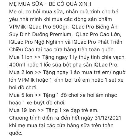
MẸ MUA SỮA – BÉ CÓ QUÀ XINH
Mẹ ơi, cơ hội mua sữa, nhận quà xinh cho bé
yêu nhà mình khi mua các dòng sản phẩm
VPMilk IQLac Pro 900gr: IQLac Pro Biếng Ăn
Suy Dinh Dưỡng Premium, IQLac Pro Cao Lớn,
IQLac Pro Ngộ Nghĩnh và IQLac Pro Phát Triển
Chiều Cao tại các cửa hàng trên toàn quốc.
Mua 1 lon >> Tặng ngay 1 ly thủy tinh chia vạch
400ml hoặc 1 lốc sữa bột pha sẵn IQLac Pro.
Mua 2 lon >> Tặng ngay 1 áo mưa trẻ em/ người
lớn VPMilk hoặc 1 kính bơi trẻ em hoặc 1 set xe
hơi đồ chơi.
Mua 5 lon >> Tặng 1 đồ chơi xe hơi âm nhạc
hoặc 1 xe buýt đồ chơi.
Mua 19 lon >> Tặng 1 xe đạp trẻ em.
Chương trình diễn ra đến hết ngày 31/12/2021
khi mẹ mua tại các cửa hàng sữa trên toàn
quốc.