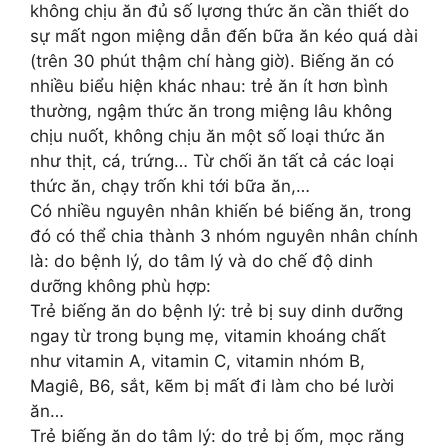
không chịu ăn đủ số lựơng thức ăn cần thiết do
sự mất ngon miệng dẫn đến bữa ăn kéo quá dài
(trên 30 phút thậm chí hàng giờ). Biếng ăn có
nhiều biểu hiện khác nhau: trẻ ăn ít hơn bình
thường, ngậm thức ăn trong miệng lâu không
chịu nuốt, không chịu ăn một số loại thức ăn
như thịt, cá, trứng… Từ chối ăn tất cả các loại
thức ăn, chạy trốn khi tới bữa ăn,…
Có nhiều nguyên nhân khiến bé biếng ăn, trong
đó có thể chia thành 3 nhóm nguyên nhân chính
là: do bệnh lý, do tâm lý và do chế độ dinh
dưỡng không phù hợp:
Trẻ biếng ăn do bệnh lý: trẻ bị suy dinh dưỡng
ngay từ trong bụng mẹ, vitamin khoáng chất
như vitamin A, vitamin C, vitamin nhóm B,
Magiê, B6, sắt, kẽm bị mất đi làm cho bé lười
ăn…
Trẻ biếng ăn do tâm lý: do trẻ bị ốm, mọc răng