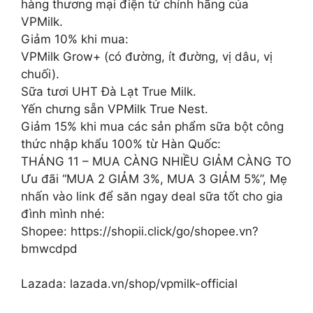
hàng thương mại điện tử chính hãng của
VPMilk.
Giảm 10% khi mua:
VPMilk Grow+ (có đường, ít đường, vị dâu, vị
chuối).
Sữa tươi UHT Đà Lạt True Milk.
Yến chưng sẵn VPMilk True Nest.
Giảm 15% khi mua các sản phẩm sữa bột công
thức nhập khẩu 100% từ Hàn Quốc:
THÁNG 11 – MUA CÀNG NHIỀU GIẢM CÀNG TO
Ưu đãi “MUA 2 GIẢM 3%, MUA 3 GIẢM 5%”, Mẹ
nhấn vào link để săn ngay deal sữa tốt cho gia
đình mình nhé:
Shopee: https://shopii.click/go/shopee.vn?
bmwcdpd
Lazada: lazada.vn/shop/vpmilk-official