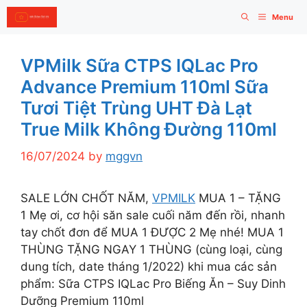
Skip
Menu
to
content
VPMilk Sữa CTPS IQLac Pro
Advance Premium 110ml Sữa
Tươi Tiệt Trùng UHT Đà Lạt
True Milk Không Đường 110ml
16/07/2024
by
mggvn
SALE LỚN CHỐT NĂM,
VPMILK
MUA 1 – TẶNG
1 Mẹ ơi, cơ hội săn sale cuối năm đến rồi, nhanh
tay chốt đơn để MUA 1 ĐƯỢC 2 Mẹ nhé! MUA 1
THÙNG TẶNG NGAY 1 THÙNG (cùng loại, cùng
dung tích, date tháng 1/2022) khi mua các sản
phẩm: Sữa CTPS IQLac Pro Biếng Ăn – Suy Dinh
Dưỡng Premium 110ml