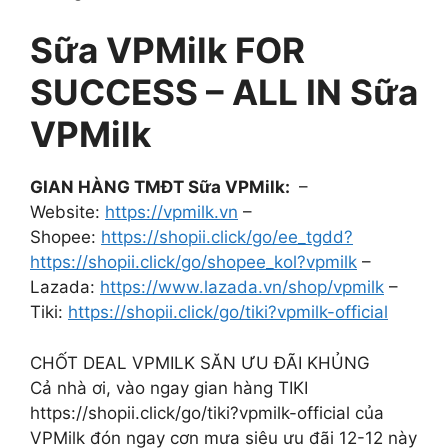
Sữa VPMilk FOR
SUCCESS – ALL IN Sữa
VPMilk
GIAN HÀNG TMĐT Sữa VPMilk:
–
Website:
https://vpmilk.vn
–
Shopee:
https://shopii.click/go/ee_tgdd?
https://shopii.click/go/shopee_kol?vpmilk
–
Lazada:
https://www.lazada.vn/shop/vpmilk
–
Tiki:
https://shopii.click/go/tiki?vpmilk-official
CHỐT DEAL VPMILK SĂN ƯU ĐÃI KHỦNG
Cả nhà ơi, vào ngay gian hàng TIKI
https://shopii.click/go/tiki?vpmilk-official của
VPMilk đón ngay cơn mưa siêu ưu đãi 12-12 này