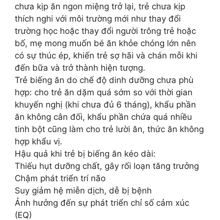
chưa kịp ăn ngon miệng trở lại, trẻ chưa kịp
thích nghi với môi trường mới như thay đổi
trường học hoặc thay đổi người trông trẻ hoặc
bố, mẹ mong muốn bé ăn khỏe chóng lớn nên
có sự thúc ép, khiến trẻ sợ hãi và chán mỗi khi
đến bữa và trở thành hiện tượng.
Trẻ biếng ăn do chế độ dinh dưỡng chưa phù
hợp: cho trẻ ăn dặm quá sớm so với thời gian
khuyến nghị (khi chưa đủ 6 tháng), khẩu phần
ăn không cân đối, khẩu phần chứa quá nhiều
tinh bột cũng làm cho trẻ lười ăn, thức ăn không
hợp khẩu vị.
Hậu quả khi trẻ bị biếng ăn kéo dài:
Thiếu hụt dưỡng chất, gây rối loạn tăng trưởng
Chậm phát triển trí não
Suy giảm hệ miễn dịch, dễ bị bệnh
Ảnh hưởng đến sự phát triển chỉ số cảm xúc
(EQ)