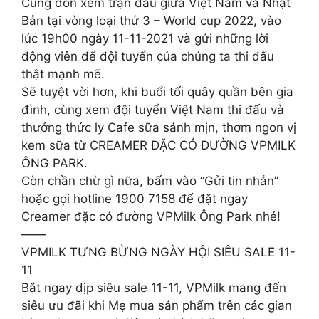
Cùng đón xem trận đấu giữa Việt Nam và Nhật
Bản tại vòng loại thứ 3 – World cup 2022, vào
lúc 19h00 ngày 11-11-2021 và gửi những lời
động viên để đội tuyển của chúng ta thi đấu
thật mạnh mẽ.
Sẽ tuyệt vời hơn, khi buổi tối quây quần bên gia
đình, cùng xem đội tuyển Việt Nam thi đấu và
thưởng thức ly Cafe sữa sánh mịn, thơm ngon vị
kem sữa từ CREAMER ĐẶC CÓ ĐƯỜNG VPMILK
ÔNG PARK.
Còn chần chừ gì nữa, bấm vào “Gửi tin nhắn”
hoặc gọi hotline 1900 7158 để đặt ngay
Creamer đặc có đường VPMilk Ông Park nhé!
——
VPMILK TƯNG BỪNG NGÀY HỘI SIÊU SALE 11-
11
Bắt ngay dịp siêu sale 11-11, VPMilk mang đến
siêu ưu đãi khi Mẹ mua sản phẩm trên các gian