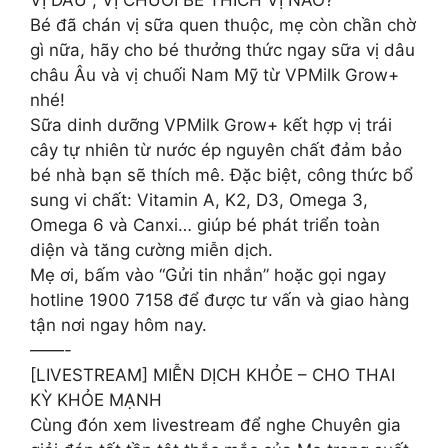
Bé đã chán vị sữa quen thuộc, mẹ còn chần chờ
gì nữa, hãy cho bé thưởng thức ngay sữa vị dâu
châu Âu và vị chuối Nam Mỹ từ VPMilk Grow+
nhé!
Sữa dinh dưỡng VPMilk Grow+ kết hợp vị trái
cây tự nhiên từ nước ép nguyên chất đảm bảo
bé nhà bạn sẽ thích mê. Đặc biệt, công thức bổ
sung vi chất: Vitamin A, K2, D3, Omega 3,
Omega 6 và Canxi… giúp bé phát triển toàn
diện và tăng cường miễn dịch.
Mẹ ơi, bấm vào “Gửi tin nhắn” hoặc gọi ngay
hotline 1900 7158 để được tư vấn và giao hàng
tận nơi ngay hôm nay.
——-
[LIVESTREAM] MIỄN DỊCH KHỎE – CHO THAI
KỲ KHỎE MẠNH
Cùng đón xem livestream để nghe Chuyên gia