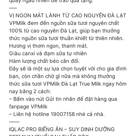
quay ngẫu nhiên để trao quà tặng.
—–
VỊ NGON MÁT LÀNH TỪ CAO NGUYÊN ĐÀ LẠT
VPMilk đem đến nguồn sữa tươi nguyên chất
100% từ cao nguyên Đà Lạt, giúp bạn thưởng
thức nguồn sữa tươi thuần khiết từ thiên nhiên.
Hương vị thơm ngon, thanh mát.
Giàu canxi và đạm sữa tự nhiên
Hàm lượng chất béo cân đối.
Đây sẽ là một sự lựa chọn tuyệt vời cho gia đình
bạn, còn chần chờ gì nữa mà không thưởng
thức sữa tươi VPMilk Đà Lạt True Milk ngay hôm
nay bằng 2 cách:
– Bấm vào nút Gửi tin nhắn để đặt hàng qua
fanpage VPMilk
– Liên hệ hotline 19007158 nhé cả nhà.
——
IQLAC PRO BIẾNG ĂN – SUY DINH DƯỠNG