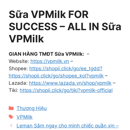
Sữa VPMilk FOR
SUCCESS – ALL IN Sữa
VPMilk
GIAN HÀNG TMĐT Sữa VPMilk:
–
Website:
https://vpmilk.vn
–
Shopee:
https://shopii.click/go/ee_tgdd?
https://shopii.click/go/shopee_kol?vpmilk
–
Lazada:
https://www.lazada.vn/shop/vpmilk
–
Tiki:
https://shopii.click/go/tiki?vpmilk-official
Categories
Thương Hiệu
Tags
VPMilk
Leman Sắm ngay cho mình chiếc quần xịn –