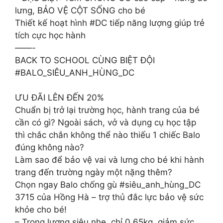
lưng, BẢO VỆ CỘT SỐNG cho bé
Thiết kế hoạt hình #DC tiếp năng lượng giúp trẻ
tích cực học hành
——-
BACK TO SCHOOL CÙNG BIỆT ĐỘI
#BALO_SIÊU_ANH_HÙNG_DC
ƯU ĐÃI LÊN ĐẾN 20%
Chuẩn bị trở lại trường học, hành trang của bé
cần có gì? Ngoài sách, vở và dụng cụ học tập
thì chắc chắn không thể nào thiếu 1 chiếc Balo
đúng không nào?
Làm sao để bảo vệ vai và lưng cho bé khi hành
trang đến trường ngày một nặng thêm?
Chọn ngay Balo chống gù #siêu_anh_hùng_DC
3715 của Hồng Hà – trợ thủ đắc lực bảo vệ sức
khỏe cho bé!
– Trọng lượng siêu nhẹ, chỉ 0,65kg, giảm sức