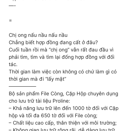
—-
=
Chị ong nấu nầu nấu nầu
Chẳng biết hợp đồng đang cất ở đâu?
Cuối tuần rồi mà “chị ong” vẫn rất đau đầu vì
phải tìm, tìm và tìm lại đống hợp đồng với đối
tác.
Thời gian làm việc còn không có chứ làm gì có
thời gian mà đi “lấy mật”
—————–
Bộ sản phẩm File Còng, Cặp Hộp chuyên dụng
cho lưu trữ tài liệu Proline:
– Khả năng lưu trữ lên đến 1000 tờ đối với Cặp
hộp và tối đa 650 tờ đối với File còng;
– Chất liệu cao cấp, thân thiện với môi trường;
– Không gian lưu trữ rộng rãi, dễ dàng lưu trữ,