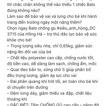
thì chắc chắn không thể nào thiếu 1 chiếc Balo
đúng không nào?
Làm sao để bảo vệ vai và lưng cho bé khi hành
trang đến trường ngày một nặng thêm?
Chọn ngay Balo chống gù #siêu_anh_hùng_DC
3715 của Hồng Hà – trợ thủ đắc lực bảo vệ sức
khỏe cho bé!
– Trọng lượng siêu nhẹ, chỉ 0,65kg, giảm sức
nặng lên đôi vai của bé
– Chất liệu polyester cao cấp, chống nước tốt,
độ bền cao, dễ dàng làm sạch, chống ẩm, mốc
– Quai đeo bản to, sóng chữ S giúp phân bổ
đều trọng lượng, giảm áp lực cho vai
– Đai phản quang khi trời tối, an toàn cho bé khi
di chuyển trên đường
– Đệm lưng dày, giảm thiểu va đập, chất liệu
thoáng khí
– ĐẶC BIỆT: Tấm CHỐNG GÙ cao cấp – nâng đỡ