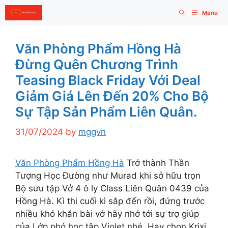
Skip
Menu
to
content
Văn Phòng Phẩm Hồng Hà
Đừng Quên Chương Trình
Teasing Black Friday Với Deal
Giảm Giá Lên Đến 20% Cho Bộ
Sự Tập Sản Phẩm Liên Quân.
31/07/2024
by
mggvn
Văn Phòng Phẩm Hồng Hà
Trở thành Thần
Tượng Học Đường như Murad khi sở hữu trọn
Bộ sưu tập Vở 4 ô ly Class Liên Quân 0439 của
Hồng Hà. Kì thi cuối kì sắp đến rồi, đứng trước
nhiều khó khăn bài vở hãy nhớ tới sự trợ giúp
của Lớp phó học tập Violet nhé. Hay chọn Krixi