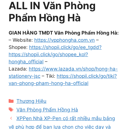
ALL IN Văn Phòng
Phẩm Hồng Hà
GIAN HÀNG TMĐT Văn Phòng Phẩm Hồng Hà:
– Website:
https://vpphongha.com.vn
–
Shopee:
https://shopii.click/go/ee_tgdd?
https://shopii.click/go/shopee_kol?
hongha_official
–
Lazada:
https://www.lazada.vn/shop/hong-ha-
stationery-jsc
– Tiki:
https://shopii.click/go/tiki?
van-phong-pham-hong-ha-official
Categories
Thương Hiệu
Tags
Văn Phòng Phẩm Hồng Hà
XPPen Nhà XP-Pen có rất nhiều mẫu bảng
vẽ phù hợp để bạn lựa chọn cho việc dạy và