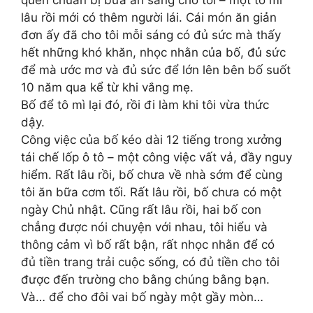
lâu rồi mới có thêm người lái. Cái món ăn giản
đơn ấy đã cho tôi mỗi sáng có đủ sức mà thấy
hết những khó khăn, nhọc nhằn của bố, đủ sức
để mà ước mơ và đủ sức để lớn lên bên bố suốt
10 năm qua kể từ khi vắng mẹ.
Bố để tô mì lại đó, rồi đi làm khi tôi vừa thức
dậy.
Công việc của bố kéo dài 12 tiếng trong xưởng
tái chế lốp ô tô – một công việc vất vả, đầy nguy
hiểm. Rất lâu rồi, bố chưa về nhà sớm để cùng
tôi ăn bữa cơm tối. Rất lâu rồi, bố chưa có một
ngày Chủ nhật. Cũng rất lâu rồi, hai bố con
chẳng được nói chuyện với nhau, tôi hiểu và
thông cảm vì bố rất bận, rất nhọc nhằn để có
đủ tiền trang trải cuộc sống, có đủ tiền cho tôi
được đến trường cho bằng chúng bằng bạn.
Và… để cho đôi vai bố ngày một gầy mòn…