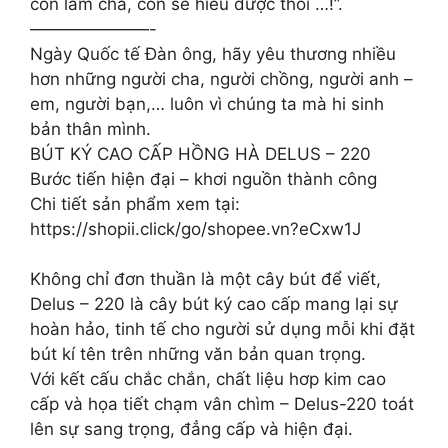
con làm cha, con sẽ hiểu được thôi …!”.
———————-
Ngày Quốc tế Đàn ông, hãy yêu thương nhiều
hơn những người cha, người chồng, người anh –
em, người bạn,… luôn vì chúng ta mà hi sinh
bản thân mình.
BÚT KÝ CAO CẤP HỒNG HÀ DELUS – 220
Bước tiến hiện đại – khơi nguồn thành công
Chi tiết sản phẩm xem tại:
https://shopii.click/go/shopee.vn?eCxw1J
Không chỉ đơn thuần là một cây bút để viết,
Delus – 220 là cây bút ký cao cấp mang lại sự
hoàn hảo, tinh tế cho người sử dụng mỗi khi đặt
bút kí tên trên những văn bản quan trọng.
Với kết cấu chắc chắn, chất liệu hơp kim cao
cấp và họa tiết chạm vân chìm – Delus-220 toát
lên sự sang trọng, đẳng cấp và hiện đại.