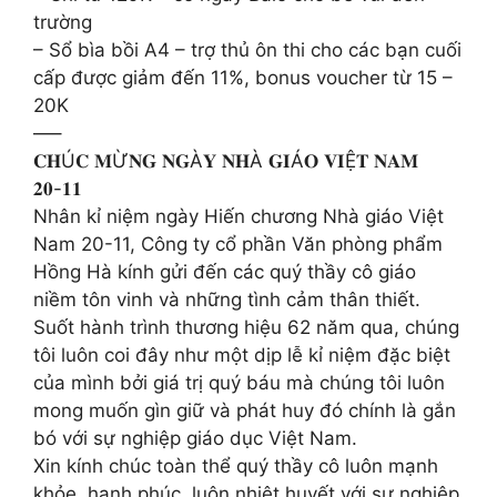
trường
– Sổ bìa bồi A4 – trợ thủ ôn thi cho các bạn cuối
cấp được giảm đến 11%, bonus voucher từ 15 –
20K
—–
𝐂𝐇Ú𝐂 𝐌Ừ𝐍𝐆 𝐍𝐆À𝐘 𝐍𝐇À 𝐆𝐈Á𝐎 𝐕𝐈Ệ𝐓 𝐍𝐀𝐌
𝟐𝟎-𝟏𝟏
Nhân kỉ niệm ngày Hiến chương Nhà giáo Việt
Nam 20-11, Công ty cổ phần Văn phòng phẩm
Hồng Hà kính gửi đến các quý thầy cô giáo
niềm tôn vinh và những tình cảm thân thiết.
Suốt hành trình thương hiệu 62 năm qua, chúng
tôi luôn coi đây như một dịp lễ kỉ niệm đặc biệt
của mình bởi giá trị quý báu mà chúng tôi luôn
mong muốn gìn giữ và phát huy đó chính là gắn
bó với sự nghiệp giáo dục Việt Nam.
Xin kính chúc toàn thể quý thầy cô luôn mạnh
khỏe, hạnh phúc, luôn nhiệt huyết với sự nghiệp