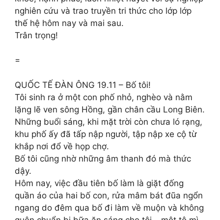
nghiên cứu và trao truyền tri thức cho lớp lớp
thế hệ hôm nay và mai sau.
Trân trọng!
=
QUỐC TẾ ĐÀN ÔNG 19.11 – Bố tôi!
Tôi sinh ra ở một con phố nhỏ, nghèo và nằm
lặng lẽ ven sông Hồng, gần chân cầu Long Biên.
Những buổi sáng, khi mặt trời còn chưa ló rạng,
khu phố ấy đã tấp nập người, tập nập xe cộ từ
khắp nơi đổ về họp chợ.
Bố tôi cũng nhờ những âm thanh đó mà thức
dậy.
Hôm nay, việc đầu tiên bố làm là giặt đống
quần áo của hai bố con, rửa mâm bát đũa ngổn
ngang do đêm qua bố đi làm về muộn và không
quên chuẩn bị bữa ăn sáng cho tôi – một tô mì