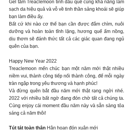
Gel tắm Treaclemoon tinh dầu quế cùng khả năng làm
sạch da hiệu quả và vỗ về tinh thần sảng khoái sẽ giúp
bạn làm điều ấy.
Bất cứ khi nào cơ thể bạn cần được đắm chìm, nuôi
dưỡng và hoàn toàn tĩnh lặng, hương quế ấm nồng,
dịu thơm sẽ đánh thức tất cả các giác quan đang ngủ
quên của bạn.
Happy New Year 2022
Treaclemoon mến chúc bạn một năm mới thật nhiều
niềm vui, thành công tiếp nối thành công, để mỗi ngày
tràn ngập trong yêu thương và hạnh phúc!
Và đừng quên bắt đầu năm mới thật rạng ngời nhé.
2022 với nhiều bất ngờ đang đón chờ tất cả chúng ta.
Cùng enjoy cái moment đầu năm này và sẵn sàng tỏa
sáng cả năm thôi!
Tút tát toàn thân
Hân hoan đón xuân mới