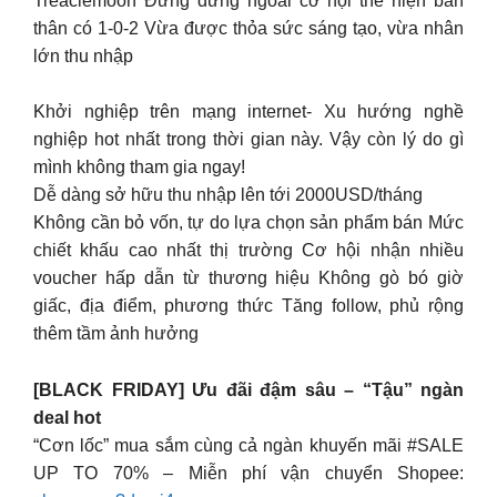
Treaclemoon Đừng đứng ngoài cơ hội thể hiện bản
thân có 1-0-2 Vừa được thỏa sức sáng tạo, vừa nhân
lớn thu nhập
Khởi nghiệp trên mạng internet- Xu hướng nghề
nghiệp hot nhất trong thời gian này. Vậy còn lý do gì
mình không tham gia ngay!
Dễ dàng sở hữu thu nhập lên tới 2000USD/tháng
Không cần bỏ vốn, tự do lựa chọn sản phẩm bán Mức
chiết khấu cao nhất thị trường Cơ hội nhận nhiều
voucher hấp dẫn từ thương hiệu Không gò bó giờ
giấc, địa điểm, phương thức Tăng follow, phủ rộng
thêm tầm ảnh hưởng
[BLACK FRIDAY] Ưu đãi đậm sâu – “Tậu” ngàn
deal hot
“Cơn lốc” mua sắm cùng cả ngàn khuyến mãi #SALE
UP TO 70% – Miễn phí vận chuyển Shopee: