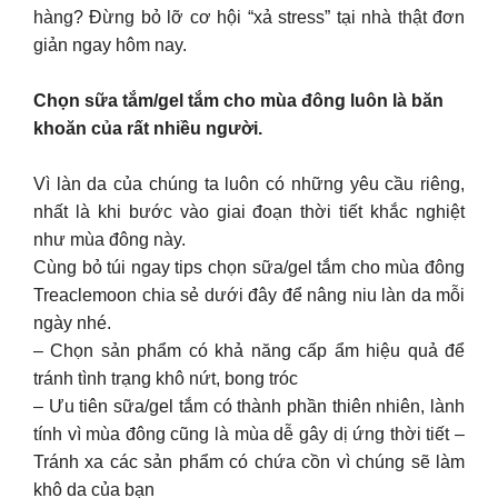
hàng? Đừng bỏ lỡ cơ hội “xả stress” tại nhà thật đơn
giản ngay hôm nay.
Chọn sữa tắm/gel tắm cho mùa đông luôn là băn
khoăn của rất nhiều người.
Vì làn da của chúng ta luôn có những yêu cầu riêng,
nhất là khi bước vào giai đoạn thời tiết khắc nghiệt
như mùa đông này.
Cùng bỏ túi ngay tips chọn sữa/gel tắm cho mùa đông
Treaclemoon chia sẻ dưới đây để nâng niu làn da mỗi
ngày nhé.
– Chọn sản phẩm có khả năng cấp ẩm hiệu quả để
tránh tình trạng khô nứt, bong tróc
– Ưu tiên sữa/gel tắm có thành phần thiên nhiên, lành
tính vì mùa đông cũng là mùa dễ gây dị ứng thời tiết –
Tránh xa các sản phẩm có chứa cồn vì chúng sẽ làm
khô da của bạn