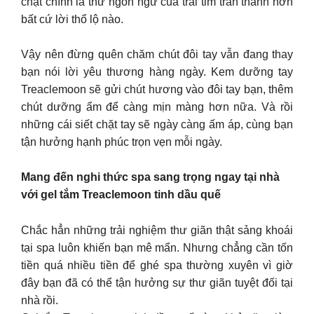
chặt chính là thứ ngôn ngữ của trái tim trân thành hơn
bất cứ lời thổ lộ nào.
Vậy nên đừng quên chăm chút đôi tay vẫn đang thay
bạn nói lời yêu thương hàng ngày. Kem dưỡng tay
Treaclemoon sẽ gửi chút hương vào đôi tay bạn, thêm
chút dưỡng ẩm để càng mịn màng hơn nữa. Và rồi
những cái siết chặt tay sẽ ngày càng ấm áp, cùng bạn
tận hưởng hạnh phúc trọn vẹn mỗi ngày.
Mang đến nghi thức spa sang trọng ngay tại nhà
với gel tắm Treaclemoon tinh dầu quế
Chắc hẳn những trải nghiệm thư giãn thật sảng khoái
tại spa luôn khiến bạn mê mẩn. Nhưng chẳng cần tốn
tiền quá nhiều tiền để ghé spa thường xuyên vì giờ
đây bạn đã có thể tận hưởng sự thư giãn tuyệt đối tại
nhà rồi.