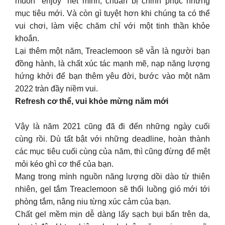
muốn “enjoy” hết mình, chuẩn bị chinh phục những
mục tiêu mới. Và còn gì tuyệt hơn khi chúng ta có thể
vui chơi, làm việc chăm chỉ với một tinh thần khỏe
khoắn.
Lại thêm một năm, Treaclemoon sẽ vẫn là người bạn
đồng hành, là chất xúc tác mạnh mẽ, nạp năng lượng
hứng khởi để bạn thêm yêu đời, bước vào một năm
2022 tràn đầy niềm vui.
Refresh cơ thể, vui khỏe mừng năm mới
Vậy là năm 2021 cũng đã đi đến những ngày cuối
cùng rồi. Dù tất bật với những deadline, hoàn thành
các mục tiêu cuối cùng của năm, thì cũng đừng để mệt
mỏi kéo ghì cơ thể của bạn.
Mang trong mình nguồn năng lượng dồi dào từ thiên
nhiên, gel tắm Treaclemoon sẽ thổi luồng gió mới tới
phòng tắm, nâng niu từng xúc cảm của bạn.
Chất gel mềm mịn dễ dàng lấy sạch bụi bẩn trên da,