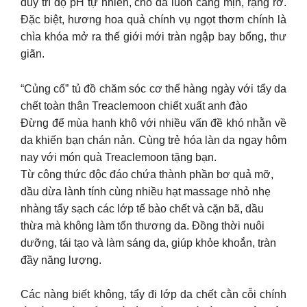
duy trì độ pH tự nhiên, cho da luôn căng mịn, rạng rỡ.
Đặc biệt, hương hoa quả chính vụ ngọt thơm chính là
chìa khóa mở ra thế giới mới tràn ngập bay bổng, thư
giãn.
“Củng cố” tủ đồ chăm sóc cơ thể hàng ngày với tẩy da
chết toàn thân Treaclemoon chiết xuất anh đào
Đừng để mùa hanh khô với nhiều vấn đề khó nhằn về
da khiến bạn chán nản. Cùng trẻ hóa làn da ngay hôm
nay với món quà Treaclemoon tặng bạn.
Từ công thức độc đáo chứa thành phần bơ quả mỡ,
dầu dừa lành tính cùng nhiều hạt massage nhỏ nhẹ
nhàng tẩy sạch các lớp tế bào chết và cặn bã, dầu
thừa mà không làm tổn thương da. Đồng thời nuôi
dưỡng, tái tạo và làm sáng da, giúp khỏe khoắn, tràn
đầy năng lượng.
Các nàng biết không, tẩy đi lớp da chết cằn cỗi chính