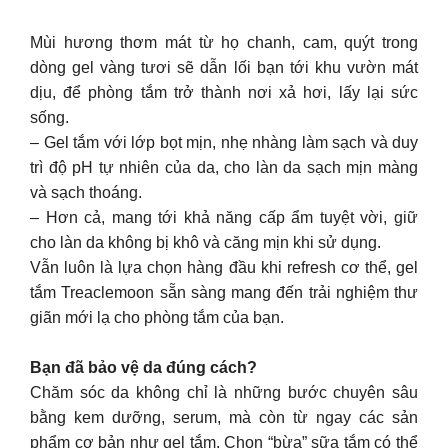
Mùi hương thơm mát từ họ chanh, cam, quýt trong
dòng gel vàng tươi sẽ dẫn lối bạn tới khu vườn mát
dịu, để phòng tắm trở thành nơi xả hơi, lấy lại sức
sống.
– Gel tắm với lớp bọt mịn, nhẹ nhàng làm sạch và duy
trì độ pH tự nhiên của da, cho làn da sạch mịn màng
và sạch thoáng.
– Hơn cả, mang tới khả năng cấp ẩm tuyệt vời, giữ
cho làn da không bị khô và căng mịn khi sử dụng.
Vẫn luôn là lựa chọn hàng đầu khi refresh cơ thể, gel
tắm Treaclemoon sẵn sàng mang đến trải nghiệm thư
giãn mới lạ cho phòng tắm của bạn.
Bạn đã bảo vệ da đúng cách?
Chăm sóc da không chỉ là những bước chuyên sâu
bằng kem dưỡng, serum, mà còn từ ngay các sản
phẩm cơ bản như gel tắm. Chọn “bừa” sữa tắm có thể