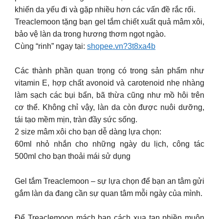
khiến da yếu đi và gặp nhiều hơn các vấn đề rắc rối.
Treaclemoon tặng bạn gel tắm chiết xuất quả mâm xôi,
bảo vệ làn da trong hương thơm ngọt ngào.
Cùng “rinh” ngay tại:
shopee.vn?3t8xa4b
Các thành phần quan trọng có trong sản phẩm như
vitamin E, hợp chất avonoid và carotenoid nhẹ nhàng
làm sạch các bụi bẩn, bã thừa cũng như mồ hôi trên
cơ thể. Không chỉ vậy, làn da còn được nuôi dưỡng,
tái tạo mềm mịn, tràn đầy sức sống.
2 size mâm xôi cho bạn dễ dàng lựa chọn:
60ml nhỏ nhắn cho những ngày du lịch, công tác
500ml cho bạn thoải mái sử dụng
Gel tắm Treaclemoon – sự lựa chọn để bạn an tâm gửi
gắm làn da đang cần sự quan tâm mỗi ngày của mình.
Để Treaclemoon mách bạn cách xua tan phiền muộn