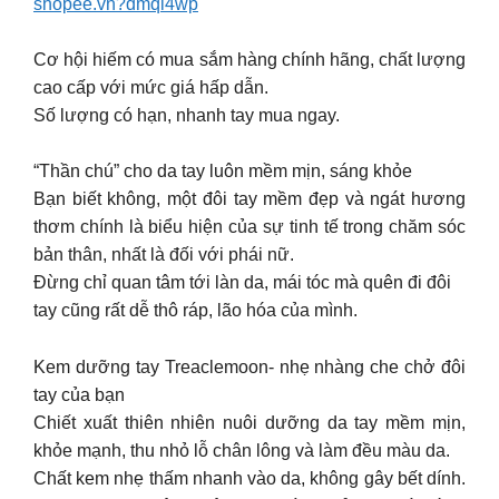
shopee.vn?dmqi4wp
Cơ hội hiếm có mua sắm hàng chính hãng, chất lượng
cao cấp với mức giá hấp dẫn.
Số lượng có hạn, nhanh tay mua ngay.
“Thần chú” cho da tay luôn mềm mịn, sáng khỏe
Bạn biết không, một đôi tay mềm đẹp và ngát hương
thơm chính là biểu hiện của sự tinh tế trong chăm sóc
bản thân, nhất là đối với phái nữ.
Đừng chỉ quan tâm tới làn da, mái tóc mà quên đi đôi
tay cũng rất dễ thô ráp, lão hóa của mình.
Kem dưỡng tay Treaclemoon- nhẹ nhàng che chở đôi
tay của bạn
Chiết xuất thiên nhiên nuôi dưỡng da tay mềm mịn,
khỏe mạnh, thu nhỏ lỗ chân lông và làm đều màu da.
Chất kem nhẹ thấm nhanh vào da, không gây bết dính.