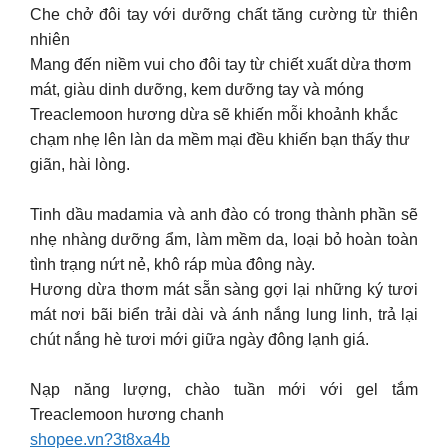
Che chở đôi tay với dưỡng chất tăng cường từ thiên
nhiên
Mang đến niềm vui cho đôi tay từ chiết xuất dừa thơm
mát, giàu dinh dưỡng, kem dưỡng tay và móng
Treaclemoon hương dừa sẽ khiến mỗi khoảnh khắc
chạm nhẹ lên làn da mềm mại đều khiến bạn thấy thư
giãn, hài lòng.
Tinh dầu madamia và anh đào có trong thành phần sẽ
nhẹ nhàng dưỡng ẩm, làm mềm da, loại bỏ hoàn toàn
tình trạng nứt nẻ, khô ráp mùa đông này.
Hương dừa thơm mát sẵn sàng gợi lại những ký tươi
mát nơi bãi biển trải dài và ánh nắng lung linh, trả lại
chút nắng hè tươi mới giữa ngày đông lạnh giá.
Nạp năng lượng, chào tuần mới với gel tắm
Treaclemoon hương chanh
shopee.vn?3t8xa4b