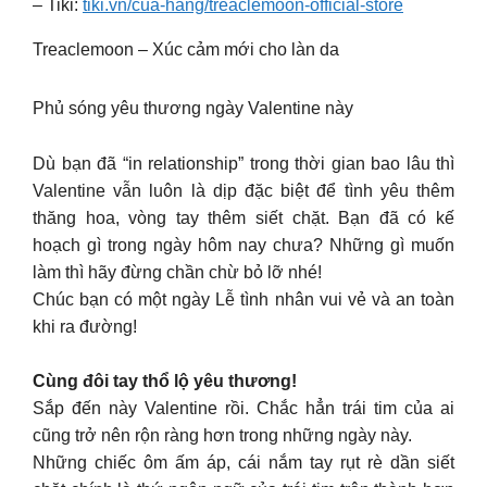
– Tiki:
tiki.vn/cua-hang/treaclemoon-official-store
Treaclemoon – Xúc cảm mới cho làn da
Phủ sóng yêu thương ngày Valentine này
Dù bạn đã “in relationship” trong thời gian bao lâu thì
Valentine vẫn luôn là dịp đặc biệt để tình yêu thêm
thăng hoa, vòng tay thêm siết chặt. Bạn đã có kế
hoạch gì trong ngày hôm nay chưa? Những gì muốn
làm thì hãy đừng chần chừ bỏ lỡ nhé!
Chúc bạn có một ngày Lễ tình nhân vui vẻ và an toàn
khi ra đường!
Cùng đôi tay thổ lộ yêu thương!
Sắp đến này Valentine rồi. Chắc hẳn trái tim của ai
cũng trở nên rộn ràng hơn trong những ngày này.
Những chiếc ôm ấm áp, cái nắm tay rụt rè dần siết