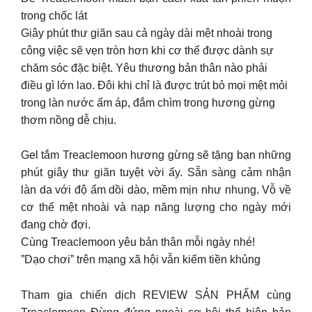
trong chốc lát
Giây phút thư giãn sau cả ngày dài mệt nhoài trong
công việc sẽ vẹn tròn hơn khi cơ thể được dành sự
chăm sóc đặc biệt. Yêu thương bản thân nào phải
điều gì lớn lao. Đôi khi chỉ là được trút bỏ mọi mệt mỏi
trong làn nước ấm áp, đắm chìm trong hương gừng
thơm nồng dễ chịu.
Gel tắm Treaclemoon hương gừng sẽ tặng bạn những
phút giây thư giãn tuyệt vời ấy. Sẵn sàng cảm nhận
làn da với độ ẩm dồi dào, mềm mịn như nhung. Vỗ về
cơ thể mệt nhoài và nạp năng lượng cho ngày mới
đang chờ đợi.
Cùng Treaclemoon yêu bản thân mỗi ngày nhé!
”Dạo chơi” trên mạng xã hội vẫn kiếm tiền khủng
Tham gia chiến dịch REVIEW SẢN PHẨM cùng