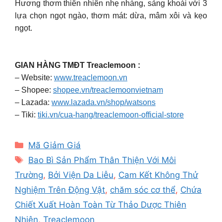
Hương thơm thiên nhiên nhẹ nhàng, sảng khoái với 3
lựa chọn ngọt ngào, thơm mát: dừa, mâm xôi và kẹo
ngọt.
GIAN HÀNG TMĐT Treaclemoon :
– Website:
www.treaclemoon.vn
– Shopee:
shopee.vn/treaclemoonvietnam
– Lazada:
www.lazada.vn/shop/watsons
– Tiki:
tiki.vn/cua-hang/treaclemoon-official-store
Categories
Mã Giảm Giá
Tags
Bao Bì Sản Phẩm Thân Thiện Với Môi
Trường
,
Bởi Viện Da Liễu
,
Cam Kết Không Thử
Nghiệm Trên Động Vật
,
chăm sóc cơ thể
,
Chứa
Chiết Xuất Hoàn Toàn Từ Thảo Dược Thiên
Nhiên
,
Treaclemoon