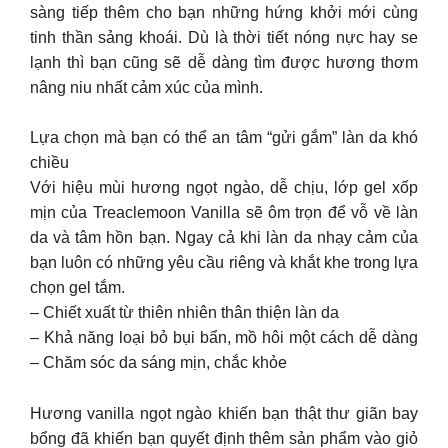
sàng tiếp thêm cho bạn những hứng khởi mới cùng
tinh thần sảng khoái. Dù là thời tiết nóng nực hay se
lạnh thì bạn cũng sẽ dễ dàng tìm được hương thơm
nâng niu nhất cảm xúc của mình.
Lựa chọn mà bạn có thể an tâm “gửi gắm” làn da khó
chiều
Với hiệu mùi hương ngọt ngào, dễ chịu, lớp gel xốp
mịn của Treaclemoon Vanilla sẽ ôm trọn để vỗ về làn
da và tâm hồn bạn. Ngay cả khi làn da nhạy cảm của
bạn luôn có những yêu cầu riêng và khắt khe trong lựa
chọn gel tắm.
– Chiết xuất từ thiên nhiên thân thiện làn da
– Khả năng loại bỏ bụi bẩn, mồ hôi một cách dễ dàng
– Chăm sóc da sáng mịn, chắc khỏe
Hương vanilla ngọt ngào khiến bạn thật thư giãn bay
bổng đã khiến bạn quyết định thêm sản phẩm vào giỏ