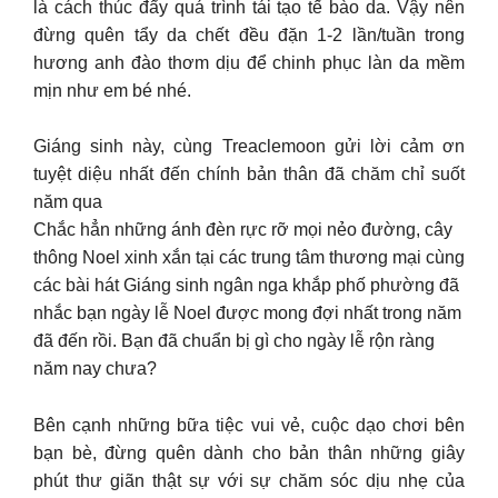
là cách thúc đẩy quá trình tái tạo tế bào da. Vậy nên
đừng quên tẩy da chết đều đặn 1-2 lần/tuần trong
hương anh đào thơm dịu để chinh phục làn da mềm
mịn như em bé nhé.
Giáng sinh này, cùng Treaclemoon gửi lời cảm ơn
tuyệt diệu nhất đến chính bản thân đã chăm chỉ suốt
năm qua
Chắc hẳn những ánh đèn rực rỡ mọi nẻo đường, cây
thông Noel xinh xắn tại các trung tâm thương mại cùng
các bài hát Giáng sinh ngân nga khắp phố phường đã
nhắc bạn ngày lễ Noel được mong đợi nhất trong năm
đã đến rồi. Bạn đã chuẩn bị gì cho ngày lễ rộn ràng
năm nay chưa?
Bên cạnh những bữa tiệc vui vẻ, cuộc dạo chơi bên
bạn bè, đừng quên dành cho bản thân những giây
phút thư giãn thật sự với sự chăm sóc dịu nhẹ của