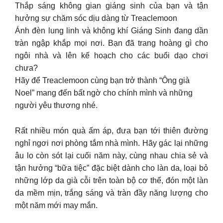
Thắp sáng không gian giáng sinh của bạn và tận
hưởng sự chăm sóc dịu dàng từ Treaclemoon
Ánh đèn lung linh và không khí Giáng Sinh đang dần
tràn ngập khắp mọi nơi. Bạn đã trang hoàng gì cho
ngôi nhà và lên kế hoạch cho các buổi dạo chơi
chưa?
Hãy để Treaclemoon cùng bạn trở thành “Ông già
Noel” mang đến bất ngờ cho chính mình và những
người yêu thương nhé.
Rất nhiều món quà ấm áp, đưa bạn tới thiên đường
nghỉ ngơi nơi phòng tắm nhà mình. Hãy gác lại những
âu lo còn sót lại cuối năm này, cùng nhau chia sẻ và
tận hưởng “bữa tiệc” đặc biệt dành cho làn da, loại bỏ
những lớp da già cỗi trên toàn bộ cơ thể, đón một làn
da mềm mịn, trắng sáng và tràn đầy năng lượng cho
một năm mới may mắn.