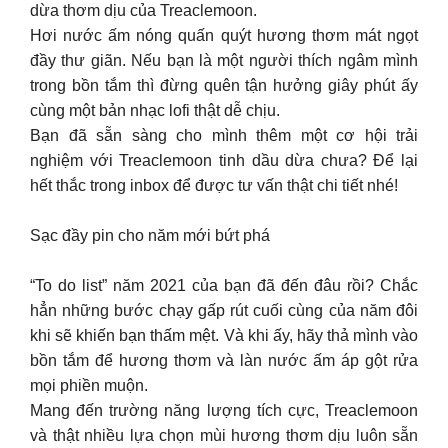
dừa thơm dịu của Treaclemoon.
Hơi nước ấm nóng quấn quýt hương thơm mát ngọt
đầy thư giãn. Nếu bạn là một người thích ngâm mình
trong bồn tắm thì đừng quên tận hưởng giây phút ấy
cùng một bản nhạc lofi thật dễ chịu.
Bạn đã sẵn sàng cho mình thêm một cơ hội trải
nghiệm với Treaclemoon tinh dầu dừa chưa? Để lại
hết thắc trong inbox để được tư vấn thật chi tiết nhé!
Sạc đầy pin cho năm mới bứt phá
“To do list” năm 2021 của bạn đã đến đâu rồi? Chắc
hẳn những bước chạy gấp rút cuối cùng của năm đôi
khi sẽ khiến bạn thấm mệt. Và khi ấy, hãy thả mình vào
bồn tắm để hương thơm và làn nước ấm áp gột rửa
mọi phiền muộn.
Mang đến trường năng lượng tích cực, Treaclemoon
và thật nhiều lựa chọn mùi hương thơm dịu luôn sẵn