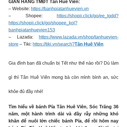
GIAN HÀNG TMĐT Tân Huê Viên:
– Website:
https://banhpiatanhuevien.vn
– Shopee:
https://shopii.click/go/ee_tgdd?
https://shopii.click/go/shopee_kol?
banhpiatanhuevien153
– Lazada:
https://www.lazada.vn/shop/tanhuevien-
store
– Tiki:
https://tiki.vn/search?
Tân Huê Viên
Gia đình bạn đã chuẩn bị Tết như thế nào rồi? Dù làm
gì thì Tân Huê Viên mong bà còn mình bình an, sức
khỏe đủ đầy nhé!
Tìm hiểu về bánh Pía Tân Huê Viên, Sóc Trăng 36
năm, một hành trình dài và đầy rẫy những khó
khăn để nuôi lớn chiếc bánh Pía, để rồi hôm nay