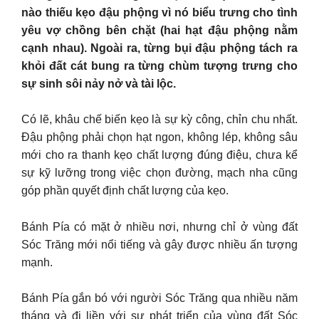
nào thiếu kẹo đậu phộng vì nó biểu trưng cho tình
yêu vợ chồng bên chặt (hai hạt đậu phộng nằm
cạnh nhau). Ngoài ra, từng bụi đậu phộng tách ra
khỏi đất cát bung ra từng chùm tượng trưng cho
sự sinh sôi nảy nở và tài lộc.
Có lẽ, khâu chế biến kẹo là sự kỳ công, chỉn chu nhất.
Đậu phộng phải chọn hạt ngon, không lép, không sâu
mới cho ra thanh kẹo chất lượng đúng điệu, chưa kể
sự kỹ lưỡng trong việc chọn đường, mạch nha cũng
góp phần quyết định chất lượng của kẹo.
Bánh Pía có mặt ở nhiều nơi, nhưng chỉ ở vùng đất
Sóc Trăng mới nổi tiếng và gây được nhiều ấn tượng
mạnh.
Bánh Pía gắn bó với người Sóc Trăng qua nhiều năm
tháng và đi liền với sự phát triển của vùng đất Sóc