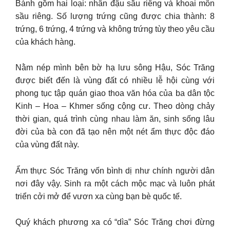
Bánh gồm hai loại: nhân đậu sầu riêng và khoai môn
sầu riêng. Số lượng trứng cũng được chia thành: 8
trứng, 6 trứng, 4 trứng và không trứng tùy theo yêu cầu
của khách hàng.
Nằm nép mình bên bờ hạ lưu sông Hậu, Sóc Trăng
được biết đến là vùng đất có nhiều lễ hội cùng với
phong tục tập quán giao thoa văn hóa của ba dân tộc
Kinh – Hoa – Khmer sống cộng cư. Theo dòng chảy
thời gian, quá trình cùng nhau làm ăn, sinh sống lâu
đời của bà con đã tạo nên một nét ẩm thực độc đáo
của vùng đất này.
Ẩm thực Sóc Trăng vốn bình dị như chính người dân
nơi đây vậy. Sinh ra một cách mộc mạc và luôn phát
triển cởi mở để vươn xa cùng bạn bè quốc tế.
Quý khách phương xa có “dìa” Sóc Trăng chơi đừng