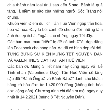
chia thành năm loại từ 1 sao đến 5 sao. Bánh là quà
tặng, là niềm tự nào của những người Sóc Trăng nói
chung.
Khuôn viên Điểm du lịch Tân Huê Viên ngập tràn hoa,
hoa và hoa. Đây là bối cảnh để cho ra đời những tấm
ảnh #deep #chất #ngầu cho những ngày Tết đây.
Các bạn mau mau “triển” lẹ để có ảnh #Tết đẹp đăng
lên Facebook cho nóng nào. Ad đã có hình đẹp rồi đó!
TƯNG BỪNG SỰ KIỆN MỪNG TẾT NGUYÊN ĐÁN
VÀ VALENTINE’S DAY TẠI TÂN HUÊ VIÊN
Các bạn ơi, Mùng 3 Tết năm nay cùng ngày với Lễ
Tình nhân (Valentine’s Day), Tân Huê Viên sẽ tặng
cặp đôi “Bánh Ông xã và Bánh Bà xã” dành cho khách
hàng có hóa đơn từ 1.420.000 đồng (không tính hóa
đơn cộng dồn). Chương trình chỉ diễn ra một ngày duy
nhất là 14.2.2021 (mùng 3 Tết Nguyên Đán).