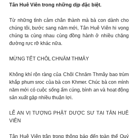
Tân Huê Viên trong những dịp đặc biệt.
Từ những tình cảm chân thành mà bà con dành cho
chúng tôi, bước sang năm mới, Tân Huê Viên hi vọng
chúng ta cùng nhau cùng đồng hành ở nhiều chặng
đường rực rỡ khác nữa.
MỪNG TẾT CHÔL CHNĂM THMÂY
Không khí rộn ràng của Chôl Chnăm Thmây bao trùm
khắp phum sroc của bà con Khmer. Chúc bà con mình
năm mới có cuộc sống ấm cúng, bình an và hoạt động
sản xuất gặp nhiều thuận lợi.
LỄ AN VỊ TƯỢNG PHẬT DƯỢC SƯ TẠI TÂN HUÊ
VIÊN
Tân Huê Viên trân trọng thông báo đến toàn thể Quý