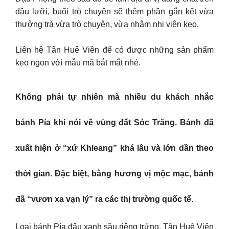
đầu lưỡi, buổi trò chuyện sẽ thêm phần gắn kết vừa
thưởng trà vừa trò chuyện, vừa nhâm nhi viên kẹo.
Liên hệ Tân Huê Viên để có được những sản phẩm
kẹo ngon với mẫu mã bắt mắt nhé.
Không phải tự nhiên mà nhiều du khách nhắc
bánh Pía khi nói về vùng đất Sóc Trăng. Bánh đã
xuất hiện ở “xứ Khleang” khá lâu và lớn dần theo
thời gian. Đặc biệt, bằng hương vị mộc mạc, bánh
đã “vươn xa vạn lý” ra các thị trường quốc tế.
Loại bánh Pía đậu xanh sầu riêng trứng, Tân Huê Viên