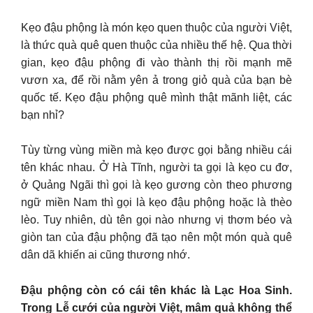
Kẹo đậu phộng là món kẹo quen thuộc của người Việt,
là thức quà quê quen thuộc của nhiều thế hệ. Qua thời
gian, kẹo đậu phộng đi vào thành thị rồi mạnh mẽ
vươn xa, để rồi nằm yên ả trong giỏ quà của bạn bè
quốc tế. Kẹo đậu phộng quê mình thật mãnh liệt, các
bạn nhỉ?
Tùy từng vùng miền mà kẹo được gọi bằng nhiều cái
tên khác nhau. Ở Hà Tĩnh, người ta gọi là kẹo cu đơ,
ở Quảng Ngãi thì gọi là kẹo gương còn theo phương
ngữ miền Nam thì gọi là kẹo đậu phộng hoặc là thèo
lèo. Tuy nhiên, dù tên gọi nào nhưng vị thơm béo và
giòn tan của đậu phộng đã tạo nên một món quà quê
dân dã khiến ai cũng thương nhớ.
Đậu phộng còn có cái tên khác là Lạc Hoa Sinh.
Trong Lễ cưới của người Việt, mâm quả không thể