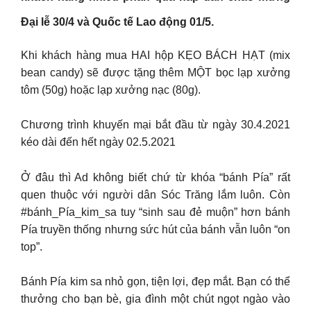
Đại lễ 30/4 và Quốc tế Lao động 01/5.
Khi khách hàng mua HAI hộp KẸO BÁCH HẠT (mix
bean candy) sẽ được tặng thêm MỘT bọc lạp xưởng
tôm (50g) hoặc lạp xưởng nạc (80g).
Chương trình khuyến mại bắt đầu từ ngày 30.4.2021
kéo dài đến hết ngày 02.5.2021
Ở đâu thì Ad không biết chứ từ khóa “bánh Pía” rất
quen thuộc với người dân Sóc Trăng lắm luôn. Còn
#bánh_Pía_kim_sa tuy “sinh sau đẻ muộn” hơn bánh
Pía truyền thống nhưng sức hút của bánh vẫn luôn “on
top”.
Bánh Pía kim sa nhỏ gọn, tiện lợi, đẹp mắt. Bạn có thể
thưởng cho bạn bè, gia đình một chút ngọt ngào vào