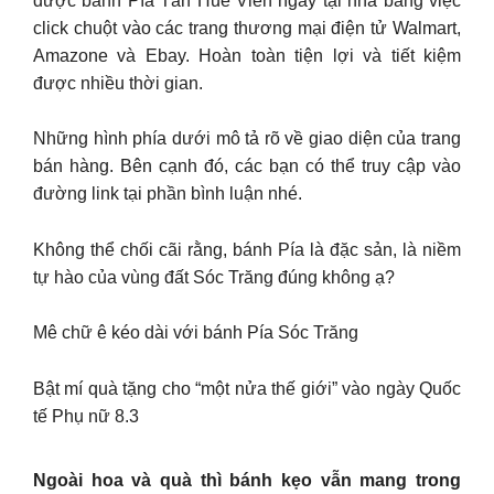
được bánh Pía Tân Huê Viên ngay tại nhà bằng việc
click chuột vào các trang thương mại điện tử Walmart,
Amazone và Ebay. Hoàn toàn tiện lợi và tiết kiệm
được nhiều thời gian.
Những hình phía dưới mô tả rõ về giao diện của trang
bán hàng. Bên cạnh đó, các bạn có thể truy cập vào
đường link tại phần bình luận nhé.
Không thể chối cãi rằng, bánh Pía là đặc sản, là niềm
tự hào của vùng đất Sóc Trăng đúng không ạ?
Mê chữ ê kéo dài với bánh Pía Sóc Trăng
Bật mí quà tặng cho “một nửa thế giới” vào ngày Quốc
tế Phụ nữ 8.3
Ngoài hoa và quà thì bánh kẹo vẫn mang trong