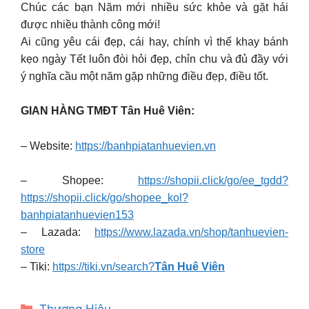
Chúc các bạn Năm mới nhiều sức khỏe và gặt hái
được nhiều thành công mới!
Ai cũng yêu cái đẹp, cái hay, chính vì thế khay bánh
kẹo ngày Tết luôn đòi hỏi đẹp, chỉn chu và đủ đầy với
ý nghĩa cầu một năm gặp những điều đẹp, điều tốt.
GIAN HÀNG TMĐT Tân Huê Viên:
– Website:
https://banhpiatanhuevien.vn
– Shopee:
https://shopii.click/go/ee_tgdd?
https://shopii.click/go/shopee_kol?
banhpiatanhuevien153
– Lazada:
https://www.lazada.vn/shop/tanhuevien-
store
– Tiki:
https://tiki.vn/search?
Tân Huê Viên
Categories