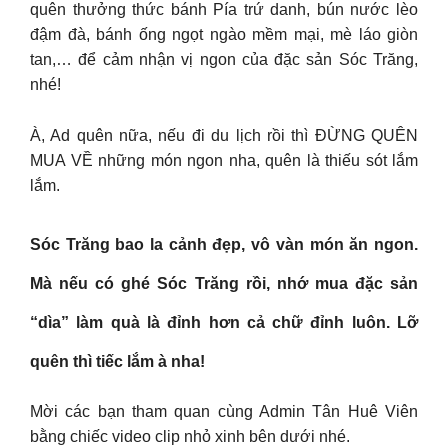
quên thưởng thức bánh Pía trứ danh, bún nước lèo
đậm đà, bánh ống ngọt ngào mềm mại, mè láo giòn
tan,… để cảm nhận vị ngon của đặc sản Sóc Trăng,
nhé!
À, Ad quên nữa, nếu đi du lịch rồi thì ĐỪNG QUÊN
MUA VỀ những món ngon nha, quên là thiếu sót lắm
lắm.
Sóc Trăng bao la cảnh đẹp, vô vàn món ăn ngon.
Mà nếu có ghé Sóc Trăng rồi, nhớ mua đặc sản
“dìa” làm quà là đỉnh hơn cả chữ đỉnh luôn. Lỡ
quên thì tiếc lắm à nha!
Mời các bạn tham quan cùng Admin Tân Huê Viên
bằng chiếc video clip nhỏ xinh bên dưới nhé.