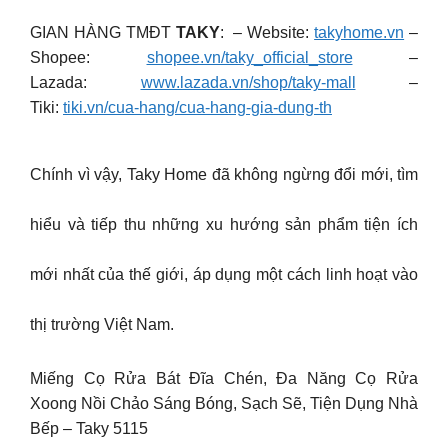
GIAN HÀNG TMĐT
TAKY
: – Website:
takyhome.vn
–
Shopee:
shopee.vn/taky_official_store
–
Lazada:
www.lazada.vn/shop/taky-mall
–
Tiki:
tiki.vn/cua-hang/cua-hang-gia-dung-th
Chính vì vậy, Taky Home đã không ngừng đổi mới, tìm
hiểu và tiếp thu những xu hướng sản phẩm tiện ích
mới nhất của thế giới, áp dụng một cách linh hoạt vào
thị trường Việt Nam.
Miếng Cọ Rửa Bát Đĩa Chén, Đa Năng Cọ Rửa
Xoong Nồi Chảo Sáng Bóng, Sạch Sẽ, Tiện Dụng Nhà
Bếp – Taky 5115