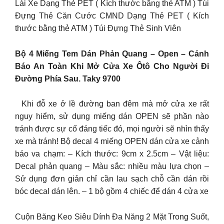
Lái Xe Dạng Thẻ PET ( Kích thước bằng thẻ ATM ) Túi
Đựng Thẻ Căn Cước CMND Dạng Thẻ PET ( Kích
thước bằng thẻ ATM ) Túi Đựng Thẻ Sinh Viên
Bộ 4 Miếng Tem Dán Phản Quang – Open – Cảnh
Báo An Toàn Khi Mở Cửa Xe Ôtô Cho Người Đi
Đường Phía Sau. Taky 9700
Khi đỗ xe ở lề đường ban đêm mà mở cửa xe rất
nguy hiểm, sử dụng miếng dán OPEN sẽ phần nào
tránh được sự cố đáng tiếc đó, mọi người sẽ nhìn thấy
xe mà tránh! Bộ decal 4 miếng OPEN dán cửa xe cảnh
báo va chạm: – Kích thước: 9cm x 2.5cm – Vật liệu:
Decal phản quang – Màu sắc: nhiều màu lựa chọn –
Sử dụng đơn giản chỉ cần lau sạch chỗ cần dán rồi
bóc decal dán lên. – 1 bộ gồm 4 chiếc để dán 4 cửa xe
Cuộn Băng Keo Siêu Dính Đa Năng 2 Mặt Trong Suốt,