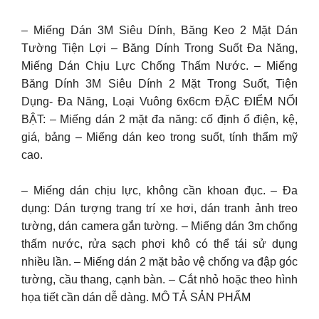
– Miếng Dán 3M Siêu Dính, Băng Keo 2 Mặt Dán
Tường Tiện Lợi – Băng Dính Trong Suốt Đa Năng,
Miếng Dán Chịu Lực Chống Thấm Nước. – Miếng
Băng Dính 3M Siêu Dính 2 Mặt Trong Suốt, Tiện
Dụng- Đa Năng, Loại Vuông 6x6cm ĐẶC ĐIỂM NỔI
BẬT: – Miếng dán 2 mặt đa năng: cố định ổ điện, kệ,
giá, bảng – Miếng dán keo trong suốt, tính thẩm mỹ
cao.
– Miếng dán chịu lực, không cần khoan đục. – Đa
dụng: Dán tượng trang trí xe hơi, dán tranh ảnh treo
tường, dán camera gắn tường. – Miếng dán 3m chống
thấm nước, rửa sạch phơi khô có thể tái sử dụng
nhiều lần. – Miếng dán 2 mặt bảo vệ chống va đập góc
tường, cầu thang, cạnh bàn. – Cắt nhỏ hoặc theo hình
họa tiết cần dán dễ dàng. MÔ TẢ SẢN PHẨM