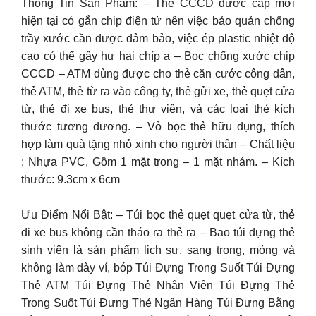
Thông Tin Sản Phẩm: – Thẻ CCCD được cấp mới
hiện tại có gắn chip điện tử nên việc bảo quản chống
trầy xước cần được đảm bảo, việc ép plastic nhiệt độ
cao có thể gây hư hại chíp ạ – Bọc chống xước chip
CCCD – ATM dùng được cho thẻ căn cước công dân,
thẻ ATM, thẻ từ ra vào công ty, thẻ gửi xe, thẻ quẹt cửa
từ, thẻ đi xe bus, thẻ thư viện, và các loại thẻ kích
thước tương đương. – Vỏ bọc thẻ hữu dụng, thích
hợp làm quà tặng nhỏ xinh cho người thân – Chất liệu
: Nhựa PVC, Gồm 1 mặt trong – 1 mặt nhám. – Kích
thước: 9.3cm x 6cm
Ưu Điểm Nổi Bật: – Túi bọc thẻ quẹt quẹt cửa từ, thẻ
đi xe bus không cần tháo ra thẻ ra – Bao túi đựng thẻ
sinh viên là sản phẩm lịch sự, sang trọng, mỏng và
không làm dày ví, bóp Túi Đựng Trong Suốt Túi Đựng
Thẻ ATM Túi Đựng Thẻ Nhân Viên Túi Đựng Thẻ
Trong Suốt Túi Đựng Thẻ Ngân Hàng Túi Đựng Bằng