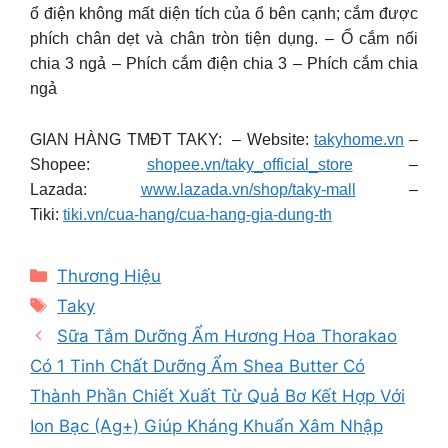
ổ điện không mất diện tích của ổ bên cạnh; cắm được
phích chân dẹt và chân tròn tiện dụng. – Ổ cắm nối
chia 3 ngả – Phích cắm điện chia 3 – Phích cắm chia
ngả
GIAN HÀNG TMĐT TAKY: – Website:
takyhome.vn
–
Shopee:
shopee.vn/taky_official_store
–
Lazada:
www.lazada.vn/shop/taky-mall
–
Tiki:
tiki.vn/cua-hang/cua-hang-gia-dung-th
Categories
Thương Hiệu
Tags
Taky
Sữa Tắm Dưỡng Ẩm Hương Hoa Thorakao
Có 1 Tinh Chất Dưỡng Ẩm Shea Butter Có
Thành Phần Chiết Xuất Từ Quả Bơ Kết Hợp Với
Ion Bạc (Ag+) Giúp Kháng Khuẩn Xâm Nhập