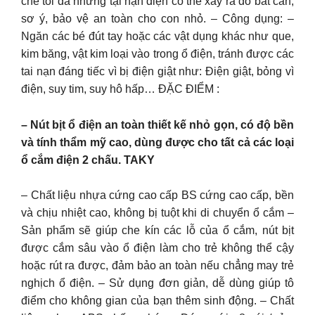
chế tối đa những tại nạn điện có thể xảy ra do bất cẩn,
sơ ý, bảo vệ an toàn cho con nhỏ. – Công dụng: –
Ngăn các bé đút tay hoặc các vật dụng khác như que,
kim băng, vật kim loại vào trong ổ điện, tránh được các
tai nạn đáng tiếc vì bị điện giật như: Điện giật, bỏng vì
điện, suy tim, suy hô hấp… ĐẶC ĐIỂM :
– Nút bịt ổ điện an toàn thiết kế nhỏ gọn, có độ bền
và tính thẩm mỹ cao, dùng được cho tất cả các loại
ổ cắm điện 2 chấu. TAKY
– Chất liệu nhựa cứng cao cấp BS cứng cao cấp, bền
và chịu nhiệt cao, không bị tuột khi di chuyển ổ cắm –
Sản phẩm sẽ giúp che kín các lỗ của ổ cắm, nút bịt
được cắm sâu vào ổ điện làm cho trẻ không thể cậy
hoặc rút ra được, đảm bảo an toàn nếu chẳng may trẻ
nghịch ổ điện. – Sử dụng đơn giản, dễ dùng giúp tô
điểm cho không gian của bạn thêm sinh động. – Chất