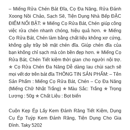
– Miếng Rửa Chén Bát Đĩa, Cọ Đa Năng, Rửa Đánh
Xoong Nồi Chảo, Sạch Sẽ, Tiện Dụng Nhà Bếp ĐẶC
ĐIỂM NỔI BẬT: ✯ Miếng Cọ Rửa Bát, Chén giúp công
việc rửa chén nhanh chóng, hiệu quả hơn. ✯ Miếng
Cọ Rửa Bát, Chén làm bằng chất liệu không xơ cứng,
không gây trầy bề mặt chén đĩa. Giúp chén đĩa của
bạn không chỉ sạch mà còn bền đẹp hơn. ✯ Miếng Cọ
Rửa Bát, Chén Tiết kiệm thời gian cho người nội trợ.
✯ Cọ Rửa Chén Đa Năng Dễ dàng lau chùi sạch sẽ
mọi vết dơ trên bát đĩa THÔNG TIN SẢN PHẨM: – Tên
Sản Phẩm : Miếng Cọ Rửa Bát, Chén – Cọ Đa Năng
(Miếng Chữ Nhật Trắng) ✯ Màu Sắc: Trắng ✯ Trọng
Lượng : 50g ✯ Chất Liệu : Bọt biển
Cuộn Kẹp Ép Lấy Kem Đánh Răng Tiết Kiệm, Dụng
Cụ Ép Tuýp Kem Đánh Răng, Tiện Dụng Cho Gia
Đình. Taky 5202