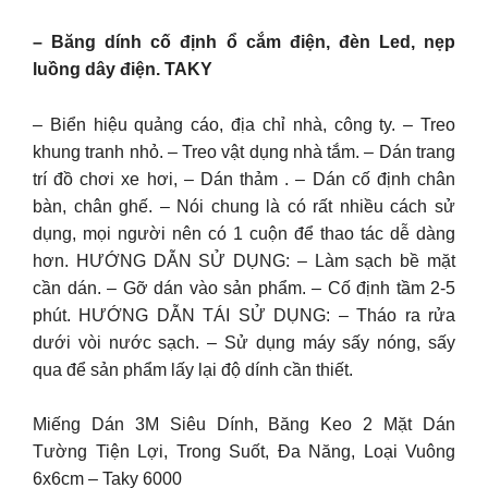
– Băng dính cố định ổ cắm điện, đèn Led, nẹp
luồng dây điện. TAKY
– Biển hiệu quảng cáo, địa chỉ nhà, công ty. – Treo
khung tranh nhỏ. – Treo vật dụng nhà tắm. – Dán trang
trí đồ chơi xe hơi, – Dán thảm . – Dán cố định chân
bàn, chân ghế. – Nói chung là có rất nhiều cách sử
dụng, mọi người nên có 1 cuộn để thao tác dễ dàng
hơn. HƯỚNG DẪN SỬ DỤNG: – Làm sạch bề mặt
cần dán. – Gỡ dán vào sản phẩm. – Cố định tầm 2-5
phút. HƯỚNG DẪN TÁI SỬ DỤNG: – Tháo ra rửa
dưới vòi nước sạch. – Sử dụng máy sấy nóng, sấy
qua để sản phẩm lấy lại độ dính cần thiết.
Miếng Dán 3M Siêu Dính, Băng Keo 2 Mặt Dán
Tường Tiện Lợi, Trong Suốt, Đa Năng, Loại Vuông
6x6cm – Taky 6000