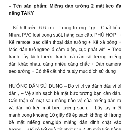
– Tên sản phẩm: Miếng dán tường 2 mặt keo đa
năng TAKY
– Kích thước: 6 6 cm – Trọng lượng: 1gr – Chất liệu:
Nhựa PVC loại trong suốt, hàng cao cấp. PHÙ HỢP: +
Kệ remote, sạc điện thoại dán tường + Kệ xà bông +
Móc dán tườngtreo ổ cắm điện, cục phát wifi + Treo
tranh: tùy kích thước tranh mà cần số lượng miếng
dán khác nhau, càng nhiều càng chắc + Dán camera
treo tường + Có thể cắt nhỏ ra tùy mục đích sử dụng
HƯỚNG DẪN SỬ DỤNG – Đo vị trí và đánh dấu vị trí
dán , – Vệ sinh sạch bề mặt bức tường bạn cần dán.
Cẩn thận xé mặt sau màng bảo vệ của miếng dán ra
và dán nó trên một bức tường sạch. – Lấy tay miết
mạnh trong khoảng 10 giây để ép sạch không khí trong
bề mặt miếng dán,giúp miếng dán dính chặt vào
tường. – Để có kết quả tốt nhất sau 2-3h mới tiến hành