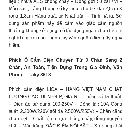
liệu : nhựa ABS chống cháy – Đóng gới : 8 cái / vỉ –
Màu sắc ; trắng Thông số kỹ thuật cho bé: dài 2,8cm X
rộng 1,8cm Hàng xuất từ Nhật bản – Tính năng: Sử
dụng sản phẩm này để cắm vào giắc cắm nguồn
thường không sử dụng, có tác dụng ngăn chặn trẻ em
nghịch ngợm chọc ngón tay vào nguồn điện gây nguy
hiểm.
Phích Ổ Cắm Điện Chuyển Từ 3 Chân Sang 2
Chân, An Toàn, Tiện Dụng Trong Gia Đình, Văn
Phòng – Taky 8613
Phích cắm điện LIOA – HÀNG VIỆT NAM CHẤT
LƯỢNG CAO, BỀN ĐẸP, GIÁ RẺ. Thông số kỹ thuật:
– Điện áp sử dụng 100-250V – Dòng tải: 10A Công
suất: 2.200W/220V (tối đa 2.500W/250V) – Chân cắm:
chân dẹt – Chất liệu: nhựa chống cháy, đồng nguyên
chất – Màu:trắng. ĐẶC ĐIỂM NỔI BẬT: – Sử dụng chất