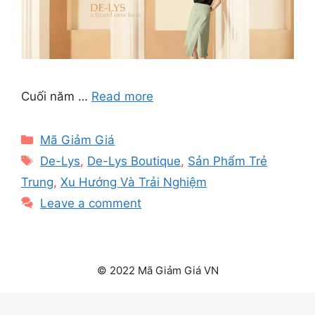
Cuối năm …
Read more
Categories
Mã Giảm Giá
Tags
De-Lys
,
De-Lys Boutique
,
Sản Phẩm Trẻ
Trung
,
Xu Hướng Và Trải Nghiệm
Leave a comment
© 2022 Mã Giảm Giá VN