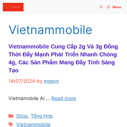
Skip
Menu
to
content
Vietnammobile
Vietnammobile Cung Cấp 2g Và 3g Đồng
Thời Đẩy Mạnh Phát Triển Nhanh Chóng
4g, Các Sản Phẩm Mang Đầy Tính Sáng
Tạo
14/07/2024
by
mggvn
Vietnamobile Ai …
Read more
Categories
Shop
,
Tổng Hợp
Tags
Vietnammobile