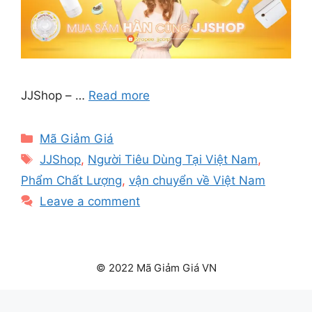
JJShop – …
Read more
Categories
Mã Giảm Giá
Tags
JJShop
,
Người Tiêu Dùng Tại Việt Nam
,
Phẩm Chất Lượng
,
vận chuyển về Việt Nam
Leave a comment
© 2022 Mã Giảm Giá VN