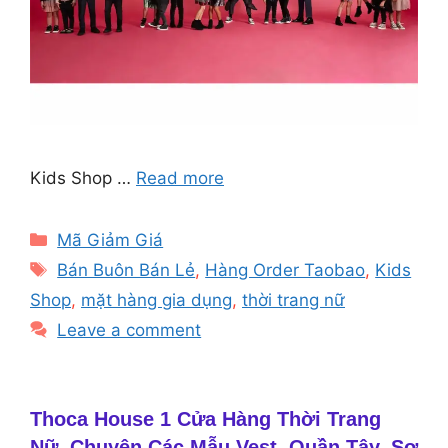
Kids Shop …
Read more
Categories
Mã Giảm Giá
Tags
Bán Buôn Bán Lẻ
,
Hàng Order Taobao
,
Kids
Shop
,
mặt hàng gia dụng
,
thời trang nữ
Leave a comment
Thoca House 1 Cửa Hàng Thời Trang
Nữ, Chuyên Các Mẫu Vest, Quần Tây, Sơ