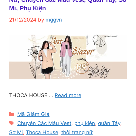
Mi, Phụ Kiện
21/12/2024
by
mggvn
THOCA HOUSE …
Read more
Categories
Mã Giảm Giá
Tags
Chuyên Các Mẫu Vest
,
phụ kiện
,
quần Tây
,
Sơ Mi
,
Thoca House
,
thời trang nữ