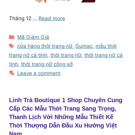
Tháng 12 …
Read more
Categories
Mã Giảm Giá
Tags
cửa hàng thời trang nữ
,
Gumac
,
mẫu thời
trang nữ cá tính
,
thời trang nữ
,
thời trang nữ cá
tính
,
thời trang nữ công sở
Leave a comment
Linh Trà Boutique 1 Shop Chuyên Cung
Cấp Các Mẫu Thời Trang Sang Trọng,
Thanh Lịch Với Những Mẫu Thiết Kế
Thời Thượng Dẫn Đầu Xu Hướng Việt
Nam…