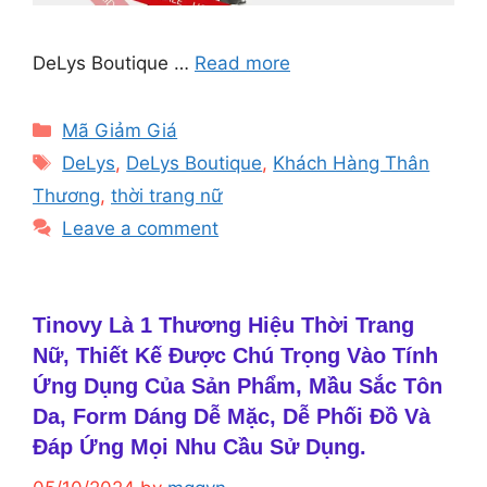
DeLys Boutique …
Read more
Categories
Mã Giảm Giá
Tags
DeLys
,
DeLys Boutique
,
Khách Hàng Thân
Thương
,
thời trang nữ
Leave a comment
Tinovy Là 1 Thương Hiệu Thời Trang
Nữ, Thiết Kế Được Chú Trọng Vào Tính
Ứng Dụng Của Sản Phẩm, Mầu Sắc Tôn
Da, Form Dáng Dễ Mặc, Dễ Phối Đồ Và
Đáp Ứng Mọi Nhu Cầu Sử Dụng.