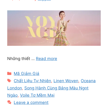
Những thiết …
Read more
Categories
Mã Giảm Giá
Tags
Chất Liệu Tự Nhiên
,
Linen Woven
,
Oceana
London
,
Song Hành Cùng Bảng Màu Ngọt
Ngào
,
Voile Tơ Mềm Mại
Leave a comment