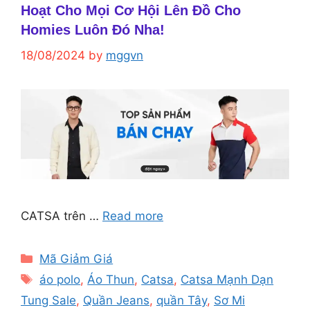
Hoạt Cho Mọi Cơ Hội Lên Đồ Cho
Homies Luôn Đó Nha!
18/08/2024
by
mggvn
CATSA trên …
Read more
Categories
Mã Giảm Giá
Tags
áo polo
,
Áo Thun
,
Catsa
,
Catsa Mạnh Dạn
Tung Sale
,
Quần Jeans
,
quần Tây
,
Sơ Mi