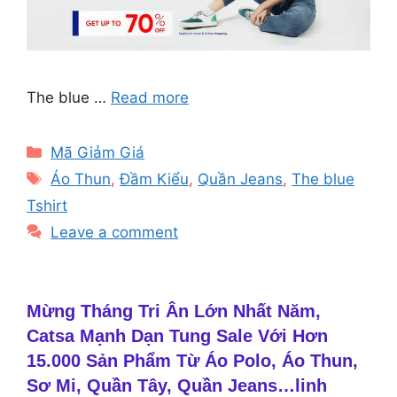
The blue …
Read more
Categories
Mã Giảm Giá
Tags
Áo Thun
,
Đầm Kiểu
,
Quần Jeans
,
The blue
Tshirt
Leave a comment
Mừng Tháng Tri Ân Lớn Nhất Năm,
Catsa Mạnh Dạn Tung Sale Với Hơn
15.000 Sản Phẩm Từ Áo Polo, Áo Thun,
Sơ Mi, Quần Tây, Quần Jeans…linh