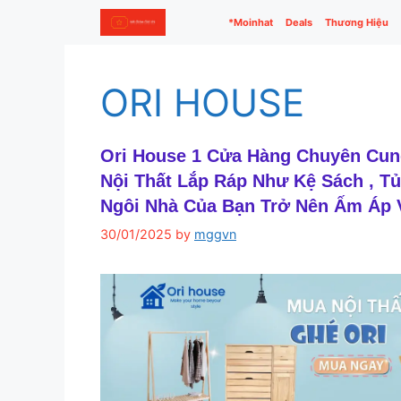
Skip
*Moinhat
Deals
Thương Hiệu
to
content
ORI HOUSE
Ori House 1 Cửa Hàng Chuyên Cu
Nội Thất Lắp Ráp Như Kệ Sách , 
Ngôi Nhà Của Bạn Trở Nên Ấm Áp 
30/01/2025
by
mggvn