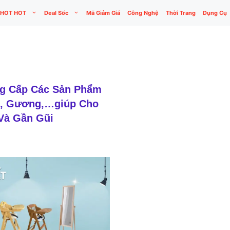
HOT HOT
Deal Sốc
Mã Giảm Giá
Công Nghệ
Thời Trang
Dụng Cụ
ng Cấp Các Sản Phẩm
Tủ, Gương,…giúp Cho
Và Gần Gũi