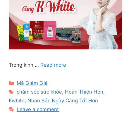
Trong kinh …
Read more
Categories
Mã Giảm Giá
Tags
chăm sóc sức khỏe
,
Hoàn Thiện Hơn
,
Kwhite
,
Nhan Sắc Ngày Càng Tốt Hơn
Leave a comment