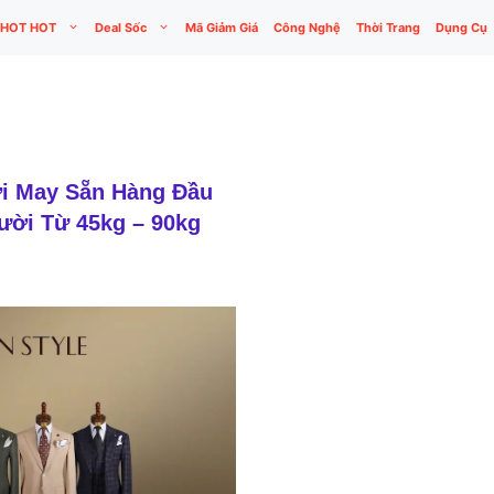
HOT HOT
Deal Sốc
Mã Giảm Giá
Công Nghệ
Thời Trang
Dụng Cụ
i May Sẵn Hàng Đầu
ười Từ 45kg – 90kg