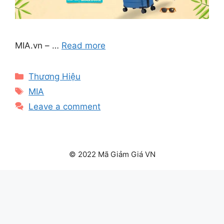
MIA.vn – …
Read more
Categories
Thương Hiệu
Tags
MIA
Leave a comment
© 2022 Mã Giảm Giá VN