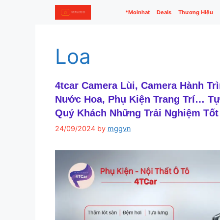
Skip
*Moinhat
Deals
Thương Hiệu
to
content
Loa
4tcar Camera Lùi, Camera Hành Trì
Nước Hoa, Phụ Kiện Trang Trí… T
Quý Khách Những Trải Nghiệm Tốt
24/09/2024
by
mggvn