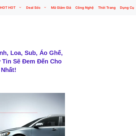
HOT HOT
Deal Sốc
Mã Giảm Giá
Công Nghệ
Thời Trang
Dụng Cụ
nh, Loa, Sub, Áo Ghế,
ự Tin Sẽ Đem Đến Cho
 Nhất!