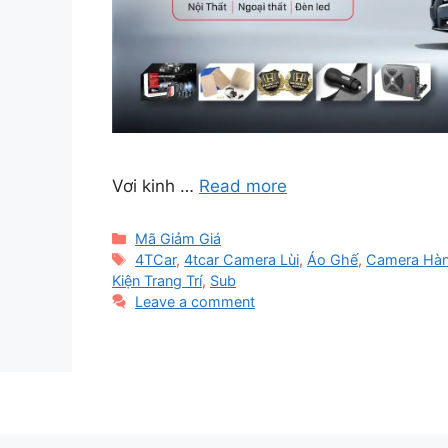
Vơi kinh …
Read more
Categories
Mã Giảm Giá
Tags
4TCar
,
4tcar Camera Lùi
,
Áo Ghế
,
Camera Hàn
Kiện Trang Trí
,
Sub
Leave a comment