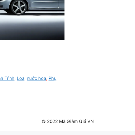
h Trình
,
Loa
,
nước hoa
,
Phụ
© 2022 Mã Giảm Giá VN