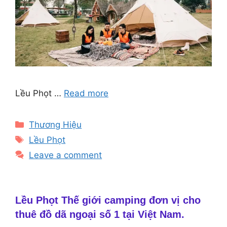
Lều Phọt …
Read more
Categories
Thương Hiệu
Tags
Lều Phọt
Leave a comment
Lều Phọt Thế giới camping đơn vị cho
thuê đồ dã ngoại số 1 tại Việt Nam.