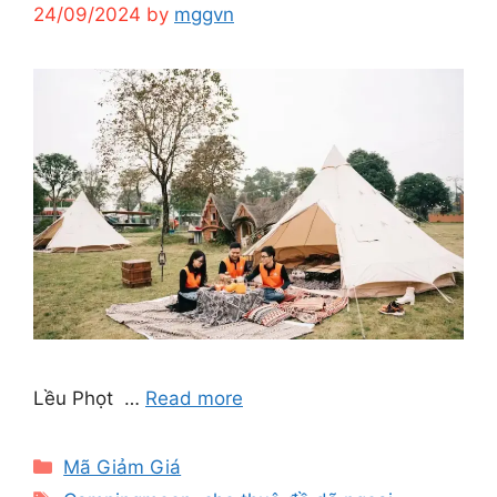
24/09/2024
by
mggvn
Lều Phọt …
Read more
Categories
Mã Giảm Giá
Tags