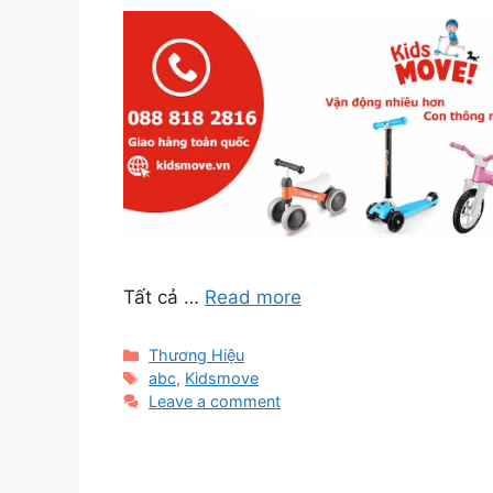
Tất cả …
Read more
Categories
Thương Hiệu
Tags
abc
,
Kidsmove
Leave a comment