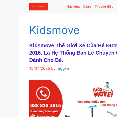
Skip
*Moinhat
Deals
Thương Hiệu
to
content
Kidsmove
Kidsmove Thế Giới Xe Của Bé Đư
2016, Là Hệ Thống Bán Lẻ Chuyên
Dành Cho Bé.
15/04/2025
by
mggvn