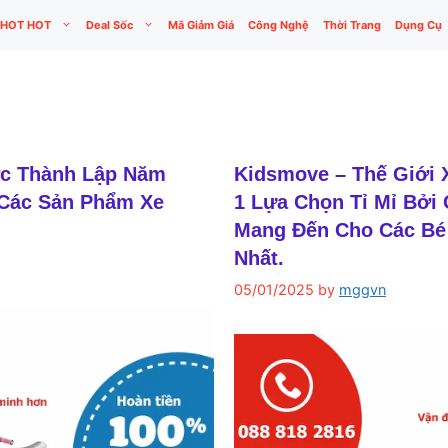
HOT HOT
Deal Sốc
Mã Giảm Giá
Công Nghệ
Thời Trang
Dụng Cụ
ợc Thành Lập Năm
Kidsmove – Thế Giới 
 Các Sản Phẩm Xe
1 Lựa Chọn Tỉ Mỉ Bởi
Mang Đến Cho Các Bé 
Nhất.
05/01/2025
by
mggvn