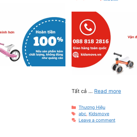
Tất cả …
Read more
Categories
Thương Hiệu
Tags
abc
,
Kidsmove
Leave a comment