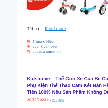
Tất cả …
Read more
Categories
Thương Hiệu
Tags
abc
,
Kidsmove
Leave a comment
Kidsmove – Thế Giới Xe Của Bé Cu
Phụ Kiện Thể Thao Cam Kết Bán H
Tiền 100% Nếu Sản Phẩm Không Đ
30/12/2024
by
mggvn