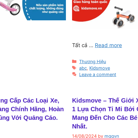
Tất cả …
Read more
Categories
Thương Hiệu
Tags
abc
,
Kidsmove
Leave a comment
ng Cấp Các Loại Xe,
Kidsmove – Thế Giới 
àng Chính Hãng, Hoàn
1 Lựa Chọn Tỉ Mỉ Bởi
úng Với Quảng Cáo.
Mang Đến Cho Các Bé 
Nhất.
14/08/2024
by
mggvn