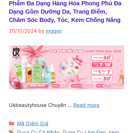
Phẩm Đa Dạng Hàng Hóa Phong Phú Đa
Dạng Gồm Dưỡng Da, Trang Điểm,
Chăm Sóc Body, Tóc, Kem Chống Nắng
20/10/2024
by
mggvn
Ukbeautyhouse Chuyên …
Read more
Categories
Mã Giảm Giá
Tags
Dụng Cụ Cá Nhân
,
Dụng Cụ Làm Đẹp
,
kem