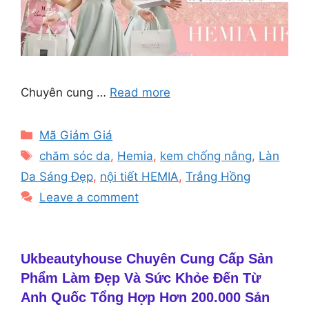
Chuyên cung …
Read more
Categories
Mã Giảm Giá
Tags
chăm sóc da
,
Hemia
,
kem chống nắng
,
Làn
Da Sáng Đẹp
,
nội tiết HEMIA
,
Trắng Hồng
Leave a comment
Ukbeautyhouse Chuyên Cung Cấp Sản
Phẩm Làm Đẹp Và Sức Khỏe Đến Từ
Anh Quốc Tổng Hợp Hơn 200.000 Sản