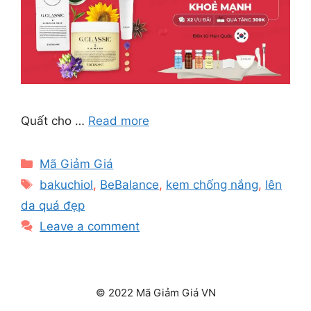
Quất cho …
Read more
Categories
Mã Giảm Giá
Tags
bakuchiol
,
BeBalance
,
kem chống nắng
,
lên
da quá đẹp
Leave a comment
© 2022 Mã Giảm Giá VN