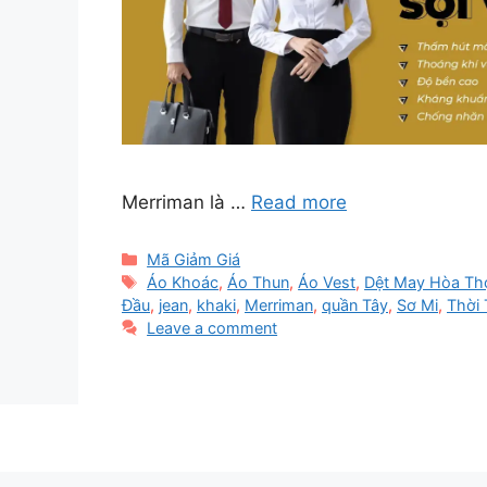
Merriman là …
Read more
Categories
Mã Giảm Giá
Tags
Áo Khoác
,
Áo Thun
,
Áo Vest
,
Dệt May Hòa Th
Đầu
,
jean
,
khaki
,
Merriman
,
quần Tây
,
Sơ Mi
,
Thời
Leave a comment