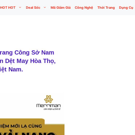
HOT HOT
Deal Sốc
Mã Giảm Giá
Công Nghệ
Thời Trang
Dụng Cụ
Trang Công Sở Nam
n Dệt May Hòa Thọ,
iệt Nam.