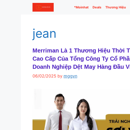
Skip
*Moinhat
Deals
Thương Hiệu
to
content
jean
Merriman Là 1 Thương Hiệu Thời 
Cao Cấp Của Tổng Công Ty Cổ Phầ
Doanh Nghiệp Dệt May Hàng Đầu V
06/02/2025
by
mggvn