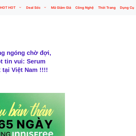
HOT HOT
Deal Sốc
Mã Giảm Giá
Công Nghệ
Thời Trang
Dụng Cụ
ng ngóng chờ đợi,
 tin vui: Serum
tại Việt Nam !!!!