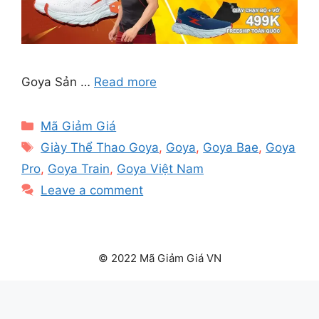
Goya Sản …
Read more
Categories
Mã Giảm Giá
Tags
Giày Thể Thao Goya
,
Goya
,
Goya Bae
,
Goya
Pro
,
Goya Train
,
Goya Việt Nam
Leave a comment
© 2022 Mã Giảm Giá VN