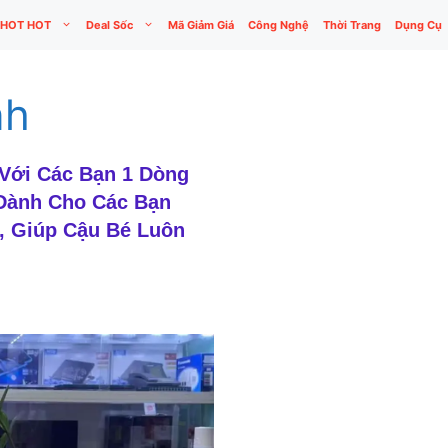
HOT HOT
Deal Sốc
Mã Giảm Giá
Công Nghệ
Thời Trang
Dụng Cụ
nh
 Với Các Bạn 1 Dòng
Dành Cho Các Bạn
, Giúp Cậu Bé Luôn