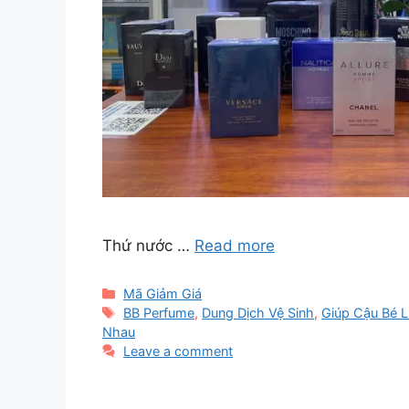
Thứ nước …
Read more
Categories
Mã Giảm Giá
Tags
BB Perfume
,
Dung Dịch Vệ Sinh
,
Giúp Cậu Bé 
Nhau
Leave a comment