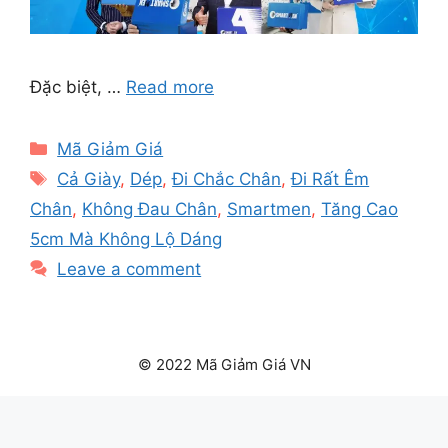
Đặc biệt, …
Read more
Categories
Mã Giảm Giá
Tags
Cả Giày
,
Dép
,
Đi Chắc Chân
,
Đi Rất Êm
Chân
,
Không Đau Chân
,
Smartmen
,
Tăng Cao
5cm Mà Không Lộ Dáng
Leave a comment
© 2022 Mã Giảm Giá VN