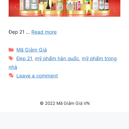
Đẹp 21 …
Read more
Categories
Mã Giảm Giá
Tags
Đẹp 21
,
mỹ phẩm hàn quốc
,
mỹ phẩm trong
nhà
Leave a comment
© 2022 Mã Giảm Giá VN