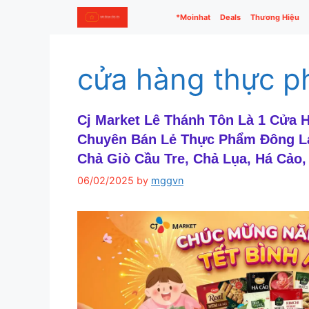
Skip
*Moinhat
Deals
Thương Hiệu
to
content
cửa hàng thực 
Cj Market Lê Thánh Tôn Là 1 Cửa
Chuyên Bán Lẻ Thực Phẩm Đông L
Chả Giò Cầu Tre, Chả Lụa, Há Cảo
06/02/2025
by
mggvn