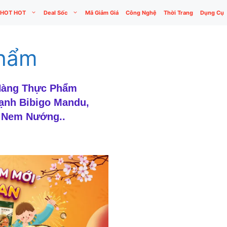
HOT HOT
Deal Sốc
Mã Giảm Giá
Công Nghệ
Thời Trang
Dụng Cụ
phẩm
 Hàng Thực Phẩm
ạnh Bibigo Mandu,
, Nem Nướng..