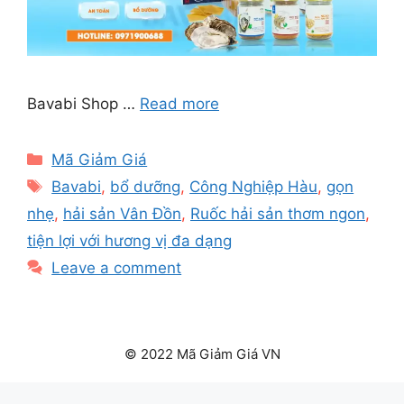
Bavabi Shop …
Read more
Categories
Mã Giảm Giá
Tags
Bavabi
,
bổ dưỡng
,
Công Nghiệp Hàu
,
gọn
nhẹ
,
hải sản Vân Đồn
,
Ruốc hải sản thơm ngon
,
tiện lợi với hương vị đa dạng
Leave a comment
© 2022 Mã Giảm Giá VN