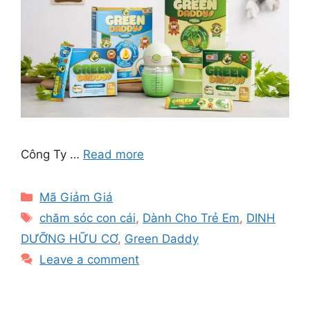
Công Ty …
Read more
Categories
Mã Giảm Giá
Tags
chăm sóc con cái
,
Dành Cho Trẻ Em
,
DINH
DƯỠNG HỮU CƠ
,
Green Daddy
Leave a comment