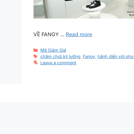
VỀ FANGY …
Read more
Categories
Mã Giảm Giá
Tags
chăm chút kỹ lưỡng
,
Fangy
,
hãnh diễn với ph
Leave a comment