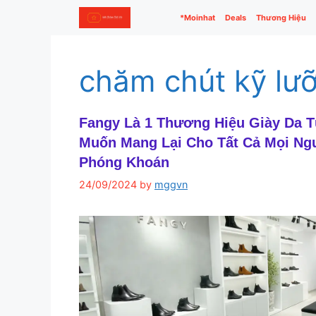
Skip
*Moinhat
Deals
Thương Hiệu
to
content
chăm chút kỹ lư
Fangy Là 1 Thương Hiệu Giày Da 
Muốn Mang Lại Cho Tất Cả Mọi Ngư
Phóng Khoán
24/09/2024
by
mggvn