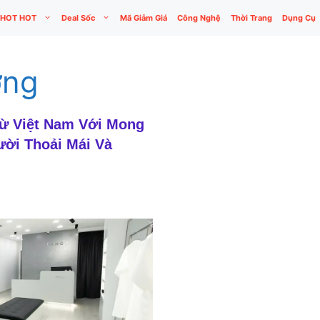
HOT HOT
Deal Sốc
Mã Giảm Giá
Công Nghệ
Thời Trang
Dụng Cụ
ỡng
Từ Việt Nam Với Mong
ời Thoải Mái Và