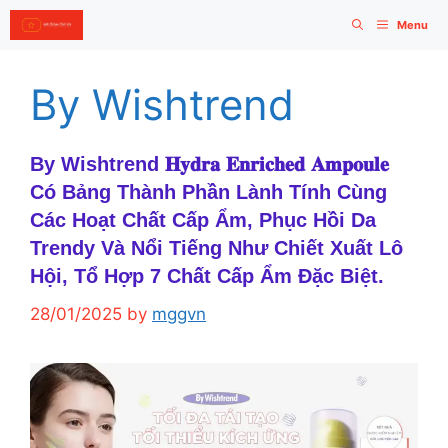
Skip
Menu
to
content
By Wishtrend
By Wishtrend 𝐇𝐲𝐝𝐫𝐚 𝐄𝐧𝐫𝐢𝐜𝐡𝐞𝐝 𝐀𝐦𝐩𝐨𝐮𝐥𝐞
Có Bảng Thành Phần Lành Tính Cùng
Các Hoạt Chất Cấp Ẩm, Phục Hồi Da
Trendy Và Nổi Tiếng Như Chiết Xuất Lô
Hội, Tổ Hợp 7 Chất Cấp Ẩm Đặc Biệt.
28/01/2025
by
mggvn