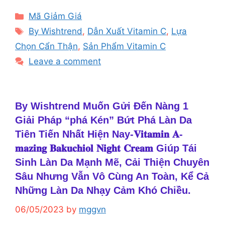
Categories
Mã Giảm Giá
Tags
By Wishtrend
,
Dẫn Xuất Vitamin C
,
Lựa
Chọn Cẩn Thận
,
Sản Phẩm Vitamin C
Leave a comment
By Wishtrend Muốn Gửi Đến Nàng 1
Giải Pháp “phá Kén” Bứt Phá Làn Da
Tiên Tiến Nhất Hiện Nay-𝐕𝐢𝐭𝐚𝐦𝐢𝐧 𝐀-
𝐦𝐚𝐳𝐢𝐧𝐠 𝐁𝐚𝐤𝐮𝐜𝐡𝐢𝐨𝐥 𝐍𝐢𝐠𝐡𝐭 𝐂𝐫𝐞𝐚𝐦 Giúp Tái
Sinh Làn Da Mạnh Mẽ, Cải Thiện Chuyên
Sâu Nhưng Vẫn Vô Cùng An Toàn, Kể Cả
Những Làn Da Nhạy Cảm Khó Chiều.
06/05/2023
by
mggvn