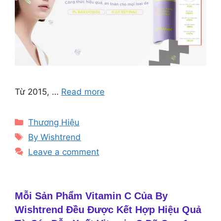
Từ 2015, …
Read more
Categories
Thương Hiệu
Tags
By Wishtrend
Leave a comment
Mỗi Sản Phẩm Vitamin C Của By
Wishtrend Đều Được Kết Hợp Hiệu Quả