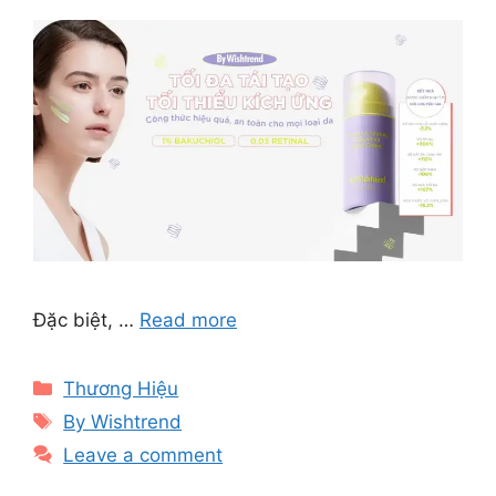
Đặc biệt, …
Read more
Categories
Thương Hiệu
Tags
By Wishtrend
Leave a comment