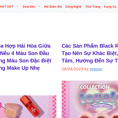
HOT HOT
Deal Sốc
Mã Giảm Giá
Công Nghệ
Thời Trang
Dụng Cụ
òa Hợp Hài Hòa Giữa
Các Sản Phẩm Black R
 Nếu 4 Màu Son Đầu
Tạo Nên Sự Khác Biệt
ững Màu Son Đặc Biệt
Tâm, Hướng Đến Sự T
ng Make Up Nhẹ
28/04/2023
by
mggvn