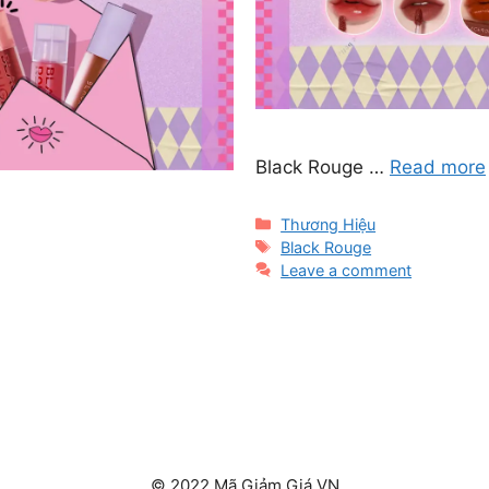
Black Rouge …
Read more
Categories
Thương Hiệu
Tags
Black Rouge
Leave a comment
© 2022 Mã Giảm Giá VN