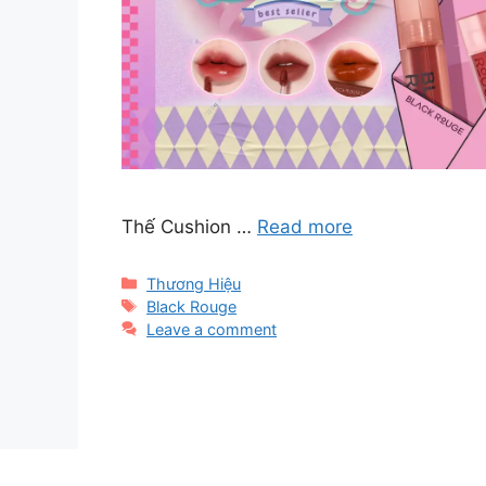
Thế Cushion …
Read more
Categories
Thương Hiệu
Tags
Black Rouge
Leave a comment