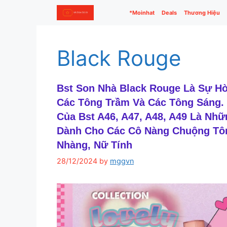
Skip
*Moinhat
Deals
Thương Hiệu
to
content
Black Rouge
Bst Son Nhà Black Rouge Là Sự H
Các Tông Trầm Và Các Tông Sáng.
Của Bst A46, A47, A48, A49 Là Nh
Dành Cho Các Cô Nàng Chuộng Tô
Nhàng, Nữ Tính
28/12/2024
by
mggvn