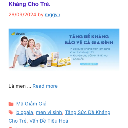
Kháng Cho Trẻ.
26/09/2024
by
mggvn
Là men …
Read more
Categories
Mã Giảm Giá
Tags
biogaia
,
men vi sinh
,
Tăng Sức Đề Kháng
Cho Trẻ
,
Vấn Đề Tiêu Hoá