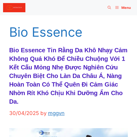
Skip
Menu
to
content
Bio Essence
Bio Essence Tin Rằng Da Khô Nhạy Cảm
Không Quá Khó Để Chiều Chuộng Với 1
Kết Cấu Mỏng Nhẹ Được Nghiên Cứu
Chuyên Biệt Cho Làn Da Châu Á, Nàng
Hoàn Toàn Có Thể Quên Đi Cảm Giác
Nhờn Rít Khó Chịu Khi Dưỡng Ẩm Cho
Da.
30/04/2025
by
mggvn