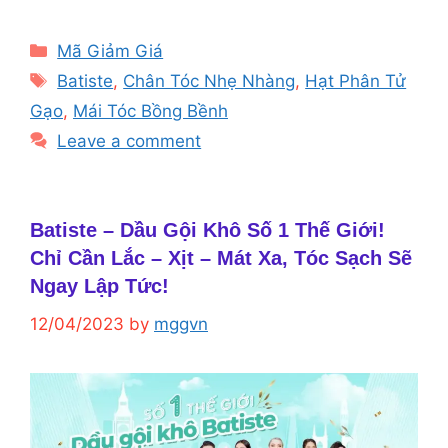
Categories
Mã Giảm Giá
Tags
Batiste
,
Chân Tóc Nhẹ Nhàng
,
Hạt Phân Tử
Gạo
,
Mái Tóc Bồng Bềnh
Leave a comment
Batiste – Dầu Gội Khô Số 1 Thế Giới!
Chỉ Cần Lắc – Xịt – Mát Xa, Tóc Sạch Sẽ
Ngay Lập Tức!
12/04/2023
by
mggvn