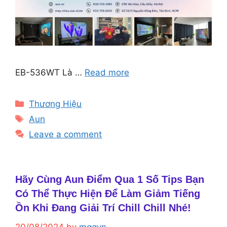
EB-536WT Là …
Read more
Categories
Thương Hiệu
Tags
Aun
Leave a comment
Hãy Cùng Aun Điểm Qua 1 Số Tips Bạn
Có Thể Thực Hiện Để Làm Giảm Tiếng
Ồn Khi Đang Giải Trí Chill Chill Nhé!
20/08/2024
by
mggvn